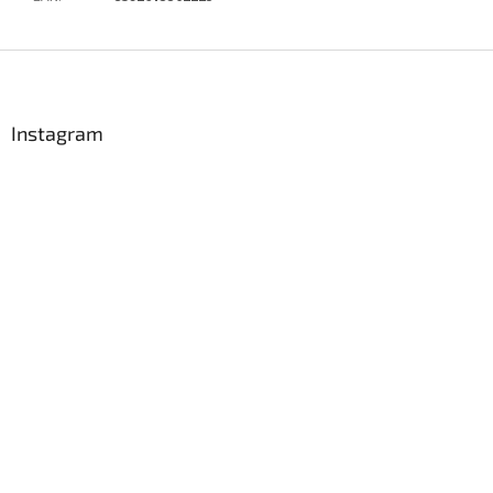
Z
á
p
a
Instagram
t
í