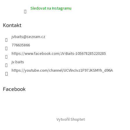
Sledovat na Instagramu
Kontakt
jvbaits
@
seznam.cz
776635866
https://www.facebook.com/JV-Baits-105678285220285
jv.baits
https://youtube.com/channel/UCVlncIvz1F97JKSMYh_d96A
Facebook
Vytvořil Shoptet