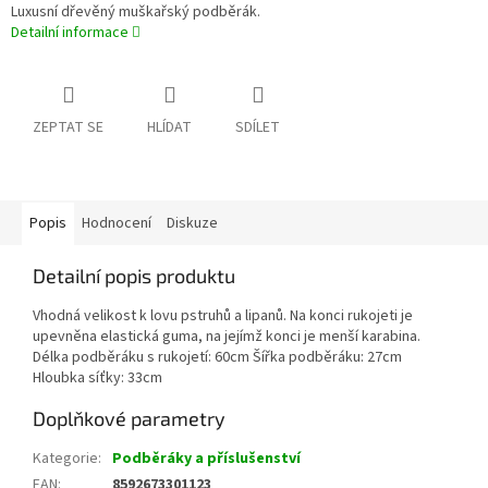
Luxusní dřevěný muškařský podběrák.
Detailní informace
ZEPTAT SE
HLÍDAT
SDÍLET
Popis
Hodnocení
Diskuze
Detailní popis produktu
Vhodná velikost k lovu pstruhů a lipanů. Na konci rukojeti je
upevněna elastická guma, na jejímž konci je menší karabina.
Délka podběráku s rukojetí: 60cm Šířka podběráku: 27cm
Hloubka síťky: 33cm
Doplňkové parametry
Kategorie
:
Podběráky a příslušenství
EAN
:
8592673301123