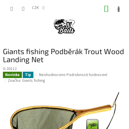
Přejít
NÁKUP
na
CZK
obsah
KOŠÍK
Giants fishing Podběrák Trout Wood
Landing Net
G-30112
Průměrné
Neohodnoceno
Podrobnosti hodnocení
Novinka
Tip
hodnocení
Značka:
Giants fishing
produktu
je
0,0
z
5
hvězdiček.