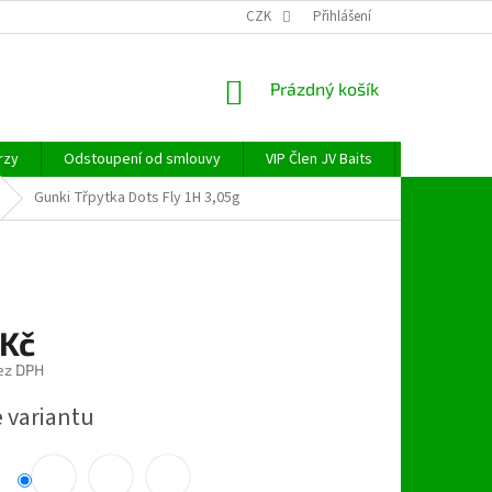
CZK
Přihlášení
NÁKUPNÍ
Prázdný košík
KOŠÍK
rzy
Odstoupení od smlouvy
VIP Člen JV Baits
OBECNÉ NAŘ
Gunki Třpytka Dots Fly 1H 3,05g
 Kč
ez DPH
e variantu