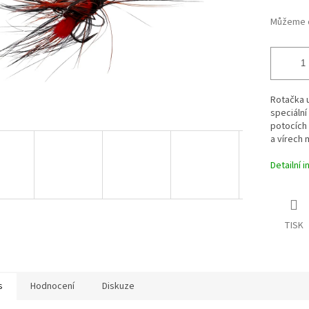
Můžeme d
Rotačka u
speciální
potocích 
a vírech 
Detailní 
TISK
s
Hodnocení
Diskuze