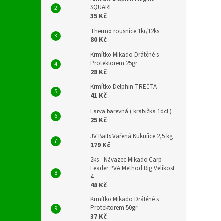
SQUARE
35 Kč
Thermo rousnice 1kr/12ks
80 Kč
Krmítko Mikado Drátěné s
Protektorem 25gr
28 Kč
Krmítko Delphin TRECTA
41 Kč
Larva barevná ( krabička 1dcl )
25 Kč
JV Baits Vařená Kukuřice 2,5 kg
179 Kč
2ks - Návazec Mikado Carp
Leader PVA Method Rig Velikost
4
48 Kč
Krmítko Mikado Drátěné s
Protektorem 50gr
37 Kč