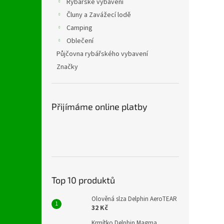
Rybářské vybavení
Čluny a Zavážecí lodě
Camping
Oblečení
Půjčovna rybářského vybavení
Značky
Přijímáme online platby
Top 10 produktů
Olověná slza Delphin AeroTEAR
32 Kč
Krmítko Delphin Magma