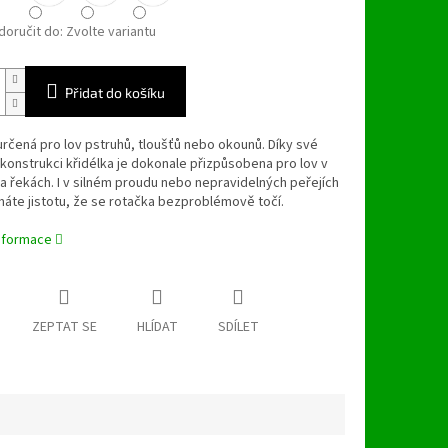
oručit do:
Zvolte variantu
Přidat do košíku
rčená pro lov pstruhů, tloušťů nebo okounů. Díky své
 konstrukci křidélka je dokonale přizpůsobena pro lov v
a řekách. I v silném proudu nebo nepravidelných peřejích
máte jistotu, že se rotačka bezproblémově točí.
informace
ZEPTAT SE
HLÍDAT
SDÍLET