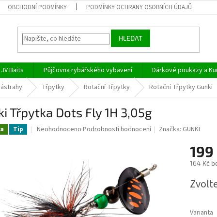
OBCHODNÍ PODMÍNKY
PODMÍNKY OCHRANY OSOBNÍCH ÚDAJŮ
HLEDAT
JV Baits
Půjčovna rybářského vybavení
Dárkové poukazy a Ku
 nástrahy
Třpytky
Rotační Třpytky
Rotační Třpytky Gunki
i Třpytka Dots Fly 1H 3,05g
Průměrné
Neohodnoceno
Podrobnosti hodnocení
Značka:
GUNKI
ka
Tip
hodnocení
produktu
199
je
164 Kč b
0,0
z
Měrná
Zvolt
5
cena:
hvězdiček.
Varianta