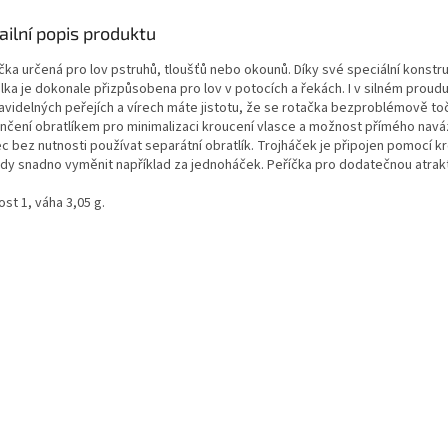
ailní popis produktu
čka určená pro lov pstruhů, tloušťů nebo okounů. Díky své speciální konstru
élka je dokonale přizpůsobena pro lov v potocích a řekách. I v silném proud
avidelných peřejích a vírech máte jistotu, že se rotačka bezproblémově toč
nčení obratlíkem pro minimalizaci kroucení vlasce a možnost přímého navá
c bez nutnosti používat separátní obratlík. Trojháček je připojen pomocí k
tedy snadno vyměnit například za jednoháček. Peříčka pro dodatečnou atrakt
ost 1, váha 3,05 g.