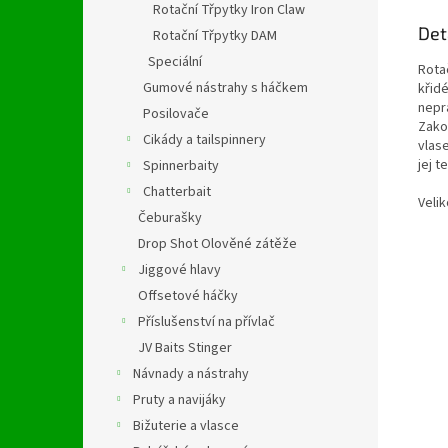
Rotační Třpytky Iron Claw
Det
Rotační Třpytky DAM
Speciální
Rota
Gumové nástrahy s háčkem
křid
nepr
Posilovače
Zako
Cikády a tailspinnery
vlase
jej 
Spinnerbaity
Chatterbait
Velik
Čeburašky
Drop Shot Olověné zátěže
Jiggové hlavy
Offsetové háčky
Příslušenství na přívlač
JV Baits Stinger
Návnady a nástrahy
Pruty a navijáky
Bižuterie a vlasce