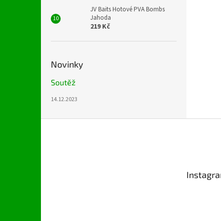
JV Baits Hotové PVA Bombs
Jahoda
219 Kč
Novinky
Soutěž
14.12.2023
Z
á
p
a
t
Instagr
í