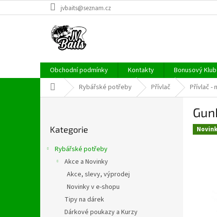
Přejít
jvbaits@seznam.cz
na
obsah
Obchodní podmínky
Kontakty
Bonusový Klub 
Domů
Rybářské potřeby
Přívlač
Přívlač -
P
Gunk
o
Přeskočit
s
Kategorie
kategorie
Novin
t
r
Rybářské potřeby
a
Akce a Novinky
n
Akce, slevy, výprodej
n
í
Novinky v e-shopu
p
Tipy na dárek
a
Dárkové poukazy a Kurzy