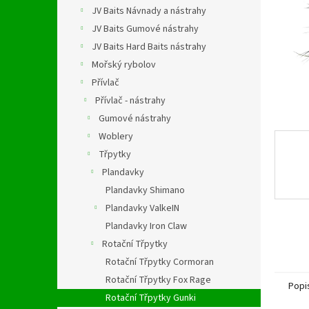
n
JV Baits Návnady a nástrahy
e
JV Baits Gumové nástrahy
l
JV Baits Hard Baits nástrahy
Mořský rybolov
Přívlač
Přívlač - nástrahy
Gumové nástrahy
Woblery
Třpytky
Plandavky
Plandavky Shimano
Plandavky ValkeIN
Plandavky Iron Claw
Rotační Třpytky
Rotační Třpytky Cormoran
Rotační Třpytky Fox Rage
Popi
Rotační Třpytky Gunki