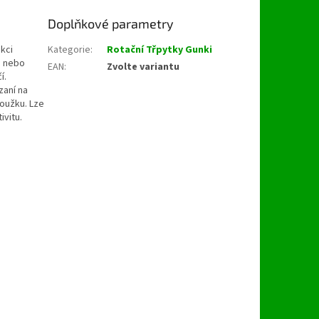
Doplňkové parametry
kci
Kategorie
:
Rotační Třpytky Gunki
u nebo
EAN
:
Zvolte variantu
í.
zaní na
roužku. Lze
ivitu.