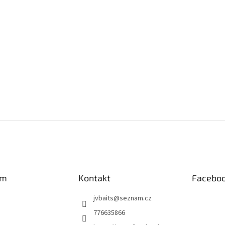
am
Kontakt
Facebo
jvbaits
@
seznam.cz
776635866