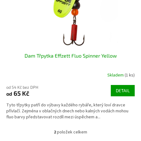
Dam Třpytka Effzett Fluo Spinner Yellow
Skladem
(1 ks)
od 54 Kč bez DPH
DETAIL
65 Kč
od
Tyto třpytky patří do výbavy každého rybáře, který loví dravce
přívlačí. Zejména v oblačných dnech nebo kalných vodách mohou
fluo barvy představovat rozdíl mezi úspěchem a...
2
položek celkem
O
v