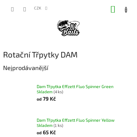
Přejít
NÁKUP
na
CZK
obsah
KOŠÍK
Rotační Třpytky DAM
Nejprodávanější
Dam Třpytka Effzett Fluo Spinner Green
Skladem
(4 ks)
79 Kč
od
Dam Třpytka Effzett Fluo Spinner Yellow
Skladem
(1 ks)
65 Kč
od