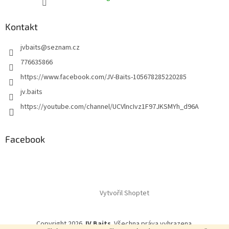
Kontakt
jvbaits
@
seznam.cz
776635866
https://www.facebook.com/JV-Baits-105678285220285
jv.baits
https://youtube.com/channel/UCVlncIvz1F97JKSMYh_d96A
Facebook
Vytvořil Shoptet
Copyright 2026
JV Baits
. Všechna práva vyhrazena.