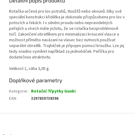
Detailní popis produktu
Rotačka určená pro lov pstruhů, tloušťů nebo okounů. Díky své
speciální konstrukci křidélka je dokonale přizpůsobena pro lov v
potocích a řekách. I v silném proudu nebo nepravidelných
peřejích a vírech máte jistotu, že se rotačka bezproblémově
točí. Zakončení obratlíkem pro minimalizaci kroucení vlasce a
možnost přímého navázaní na vlasec bez nutnosti používat
separátní obratlík. Trojháček je připojen pomocí kroužku. Lze jej
tedy snadno vyměnit například za jednoháček. Peříčka pro
dodatečnou atraktivitu.
Velikost 1, váha 3,05 g.
Doplňkové parametry
Kategorie
:
Rotační Třpytky Gunki
EAN
:
3297830738396
Z
á
p