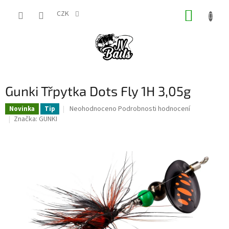
Přejít
NÁKUP
na
CZK
obsah
KOŠÍK
Gunki Třpytka Dots Fly 1H 3,05g
Průměrné
Neohodnoceno
Podrobnosti hodnocení
Novinka
Tip
hodnocení
Značka:
GUNKI
produktu
je
0,0
z
5
hvězdiček.