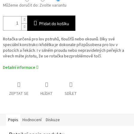
Můžeme doručit do:
Zvolte variantu
Přidat do košíku
Rotačka určená pro lov pstruhů, tloušťů nebo okounů. Díky své
speciální konstrukci křidélka je dokonale přizpůsobena pro lov v
potocích a řekách. I v silném proudu nebo nepravidelných peřejích a
vírech máte jistotu, že se rotačka bezproblémově točí.
Detailní informace
ZEPTAT SE
HLÍDAT
SDÍLET
Popis
Hodnocení
Diskuze