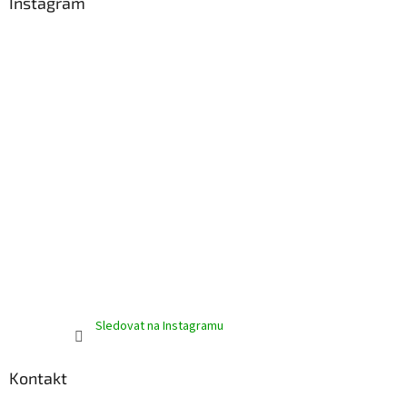
a
Instagram
t
í
Sledovat na Instagramu
Kontakt