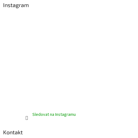
a
Instagram
t
í
Sledovat na Instagramu
Kontakt