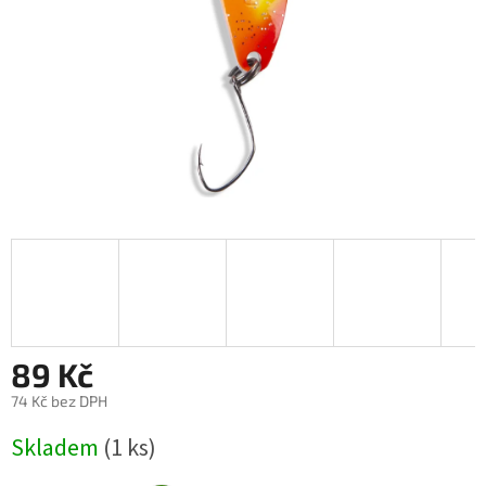
89 Kč
74 Kč bez DPH
Měrná
Skladem
(1 ks)
cena: