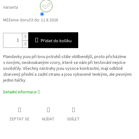
Varianta
Můžeme doručit do:
11.8.2026
Přidat do košíku
Plandavky jsou při lovu pstruhů stále oblíbenější, proto přicházíme
s novými, neokoukanými vzory, které se nám při testování nejvíce
osvědčily. Všechny nástrahy jsou vysoce kontrastní, mají odlišně
zbarvený přední a zadní stranu a jsou vybavené tenkými, ale pevnými
jedno háčky.
Detailní informace
ZEPTAT SE
HLÍDAT
SDÍLET