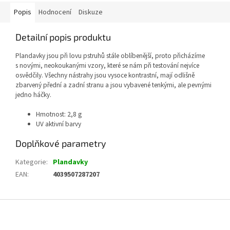
Popis
Hodnocení
Diskuze
Detailní popis produktu
Plandavky jsou při lovu pstruhů stále oblíbenější, proto přicházíme
s novými, neokoukanými vzory, které se nám při testování nejvíce
osvědčily. Všechny nástrahy jsou vysoce kontrastní, mají odlišně
zbarvený přední a zadní stranu a jsou vybavené tenkými, ale pevnými
jedno háčky.
Hmotnost: 2,8 g
UV aktivní barvy
Doplňkové parametry
Kategorie
:
Plandavky
EAN
:
4039507287207
Z
á
p