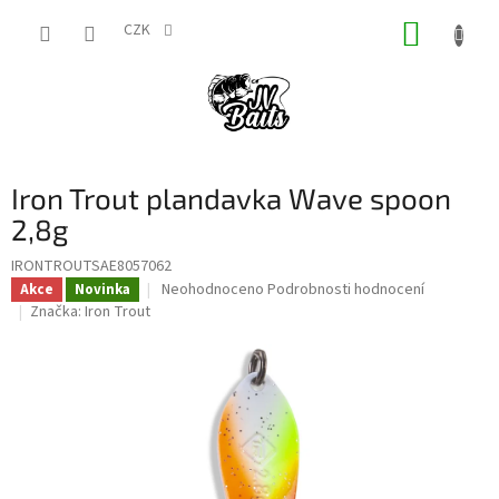
Přejít
NÁKUP
na
CZK
obsah
KOŠÍK
Iron Trout plandavka Wave spoon
2,8g
IRONTROUTSAE8057062
Průměrné
Neohodnoceno
Podrobnosti hodnocení
Akce
Novinka
hodnocení
Značka:
Iron Trout
produktu
je
0,0
z
5
hvězdiček.