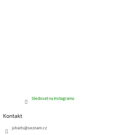
í
Sledovat na Instagramu
Kontakt
jvbaits
@
seznam.cz