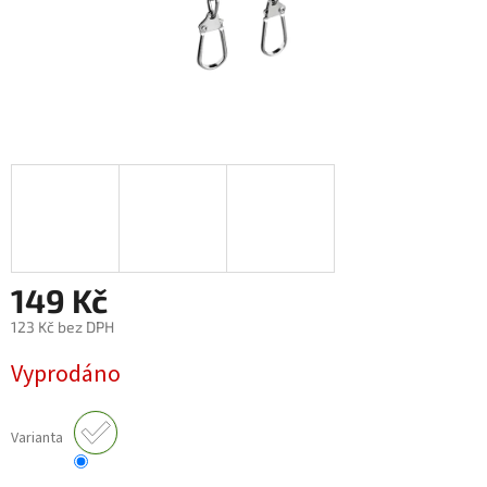
149 Kč
123 Kč bez DPH
Měrná
Vyprodáno
cena:
Varianta