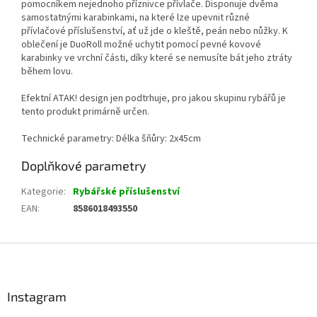
pomocníkem nejednoho příznivce přívlače. Disponuje dvěma
samostatnými karabinkami, na které lze upevnit různé
přívlačové příslušenství, ať už jde o kleště, peán nebo nůžky. K
oblečení je DuoRoll možné uchytit pomocí pevné kovové
karabinky ve vrchní části, díky které se nemusíte bát jeho ztráty
během lovu.
Efektní ATAK! design jen podtrhuje, pro jakou skupinu rybářů je
tento produkt primárně určen.
Technické parametry: Délka šňůry: 2x45cm
Doplňkové parametry
Kategorie
:
Rybářské příslušenství
EAN
:
8586018493550
Z
á
p
a
Instagram
t