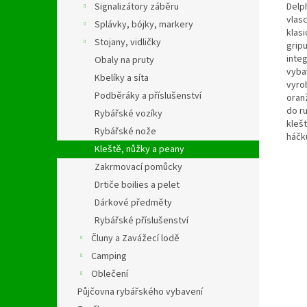
Delp
Signalizátory záběru
vlas
Splávky, bójky, markery
klasi
Stojany, vidličky
gripu
inte
Obaly na pruty
vyba
Kbelíky a síta
vyro
Podběráky a příslušenství
oran
do r
Rybářské vozíky
kleš
Rybářské nože
háčk
Kleště, nůžky a peany
Zakrmovací pomůcky
Drtiče boilies a pelet
Dárkové předměty
Rybářské příslušenství
Čluny a Zavážecí lodě
Camping
Oblečení
Půjčovna rybářského vybavení