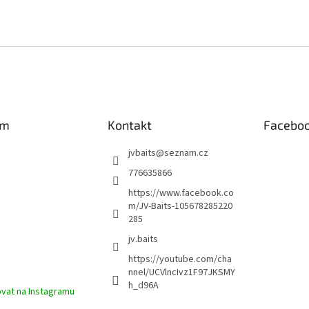
am
Kontakt
Facebo
jvbaits
@
seznam.cz
776635866
https://www.facebook.co
m/JV-Baits-105678285220
285
jv.baits
https://youtube.com/cha
nnel/UCVlncIvz1F97JKSMY
h_d96A
vat na Instagramu