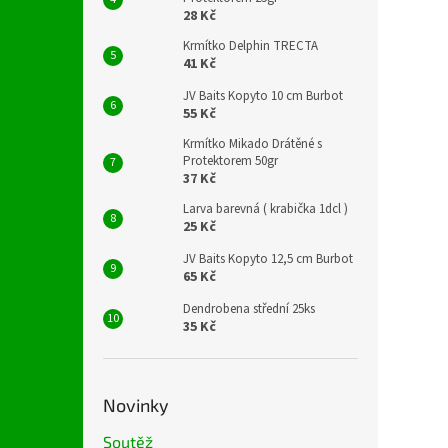
28 Kč
Krmítko Delphin TRECTA
41 Kč
JV Baits Kopyto 10 cm Burbot
55 Kč
Krmítko Mikado Drátěné s
Protektorem 50gr
37 Kč
Larva barevná ( krabička 1dcl )
25 Kč
JV Baits Kopyto 12,5 cm Burbot
65 Kč
Dendrobena střední 25ks
35 Kč
Novinky
Soutěž