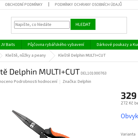
OBCHODNÍ PODMÍNKY
PODMÍNKY OCHRANY OSOBNÍCH ÚDAJŮ
HLEDAT
JV Baits
Půjčovna rybářského vybavení
Dárkové poukazy a Ku
Kleště, nůžky a peany
Kleště Delphin MULTI+CUT
ště Delphin MULTI+CUT
DEL101000763
né
noceno
Podrobnosti hodnocení
Značka:
Delphin
ní
329
u
272 Kč b
Měrná
Obvyk
cena:
ek.
Varianta