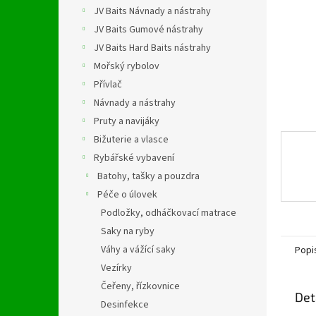
n
JV Baits Návnady a nástrahy
e
JV Baits Gumové nástrahy
l
JV Baits Hard Baits nástrahy
Mořský rybolov
Přívlač
Návnady a nástrahy
Pruty a navijáky
Bižuterie a vlasce
Rybářské vybavení
Batohy, tašky a pouzdra
Péče o úlovek
Podložky, odháčkovací matrace
Saky na ryby
Váhy a vážící saky
Popi
Vezírky
Čeřeny, řízkovnice
Det
Desinfekce