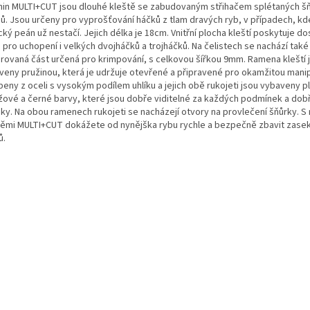
hin MULTI+CUT jsou dlouhé kleště se zabudovaným střihačem splétaných šň
ců. Jsou určeny pro vyprošťování háčků z tlam dravých ryb, v případech, kd
cký peán už nestačí. Jejich délka je 18cm. Vnitřní plocha kleští poskytuje d
 pro uchopení i velkých dvojháčků a trojháčků. Na čelistech se nachází také
grovaná část určená pro krimpování, s celkovou šířkou 9mm. Ramena kleští 
veny pružinou, která je udržuje otevřené a připravené pro okamžitou manip
beny z oceli s vysokým podílem uhlíku a jejich obě rukojeti jsou vybaveny 
žové a černé barvy, které jsou dobře viditelné za každých podmínek a do
uky. Na obou ramenech rukojeti se nacházejí otvory na provlečení šňůrky. S 
těmi MULTI+CUT dokážete od nynějška rybu rychle a bezpečně zbavit zase
ů.