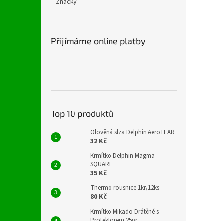
Značky
Přijímáme online platby
Top 10 produktů
Olověná slza Delphin AeroTEAR
32 Kč
Krmítko Delphin Magma
SQUARE
35 Kč
Thermo rousnice 1kr/12ks
80 Kč
Krmítko Mikado Drátěné s
Protektorem 25gr