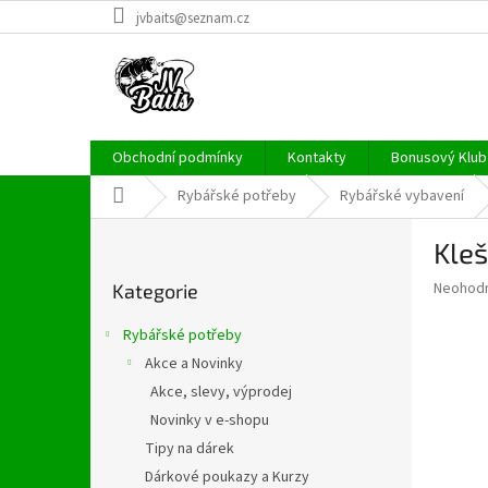
Přejít
jvbaits@seznam.cz
na
obsah
Obchodní podmínky
Kontakty
Bonusový Klub 
Domů
Rybářské potřeby
Rybářské vybavení
P
Kle
o
Přeskočit
s
Průměr
Neohod
Kategorie
kategorie
t
hodnoce
r
produkt
Rybářské potřeby
a
je
Akce a Novinky
0,0
n
z
Akce, slevy, výprodej
n
5
í
Novinky v e-shopu
hvězdič
p
Tipy na dárek
a
Dárkové poukazy a Kurzy