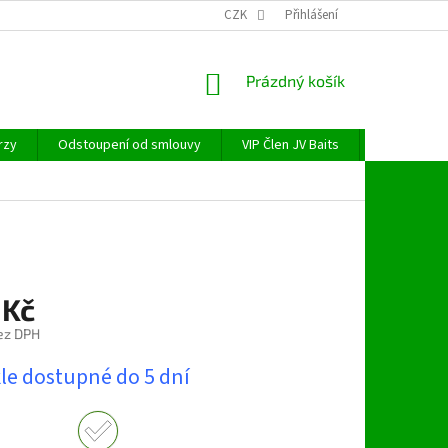
CZK
Přihlášení
NÁKUPNÍ
Prázdný košík
KOŠÍK
rzy
Odstoupení od smlouvy
VIP Člen JV Baits
OBECNÉ NAŘ
 Kč
ez DPH
le dostupné do 5 dní