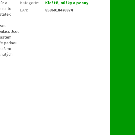
ůr a
Kategorie
:
Kleště, nůžky a peany
e na to
EAN
:
8586018476874
ostatek
jsou
ulaci. Jsou
plastem
bře padnou
našimi
knutých