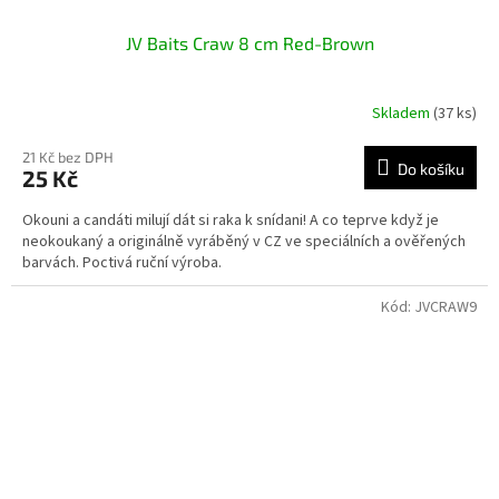
JV Baits Craw 8 cm Red-Brown
Skladem
(37 ks)
21 Kč bez DPH
Do košíku
25 Kč
Okouni a candáti milují dát si raka k snídani! A co teprve když je
neokoukaný a originálně vyráběný v CZ ve speciálních a ověřených
barvách. Poctivá ruční výroba.
Kód:
JVCRAW9