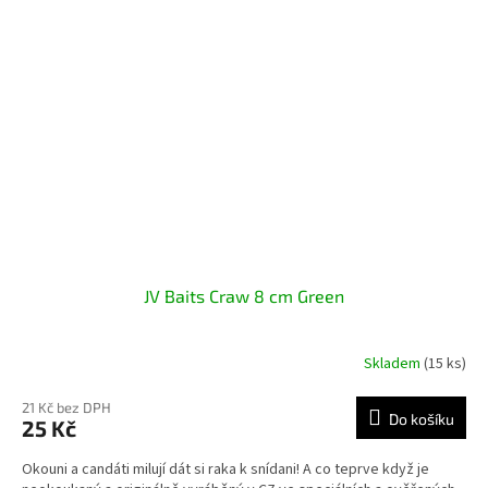
JV Baits Craw 8 cm Green
Skladem
(15 ks)
21 Kč bez DPH
Do košíku
25 Kč
Okouni a candáti milují dát si raka k snídani! A co teprve když je