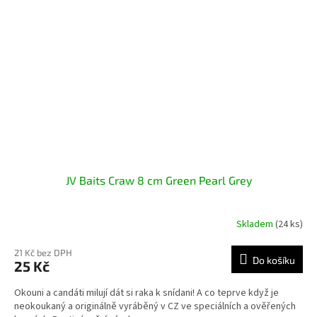
JV Baits Craw 8 cm Green Pearl Grey
Skladem
(24 ks)
21 Kč bez DPH
Do košíku
25 Kč
Okouni a candáti milují dát si raka k snídani! A co teprve když je
neokoukaný a originálně vyráběný v CZ ve speciálních a ověřených