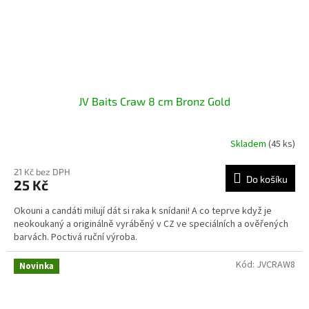
JV Baits Craw 8 cm Bronz Gold
Skladem
(45 ks)
21 Kč bez DPH
Do košíku
25 Kč
Okouni a candáti milují dát si raka k snídani! A co teprve když je
neokoukaný a originálně vyráběný v CZ ve speciálních a ověřených
barvách. Poctivá ruční výroba.
Kód:
JVCRAW8
Novinka