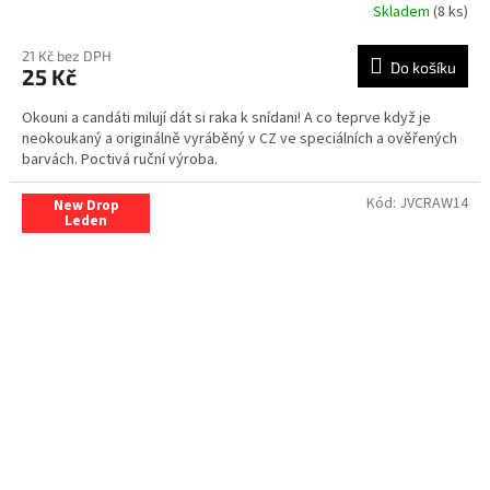
Skladem
(8 ks)
21 Kč bez DPH
Do košíku
25 Kč
Okouni a candáti milují dát si raka k snídani! A co teprve když je
neokoukaný a originálně vyráběný v CZ ve speciálních a ověřených
barvách. Poctivá ruční výroba.
Kód:
JVCRAW14
New Drop
Leden