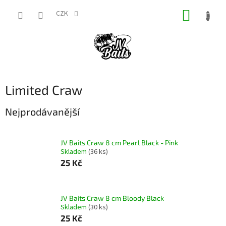
Přejít
NÁKUP
na
CZK
obsah
KOŠÍK
Limited Craw
Nejprodávanější
JV Baits Craw 8 cm Pearl Black - Pink
Skladem
(36 ks)
25 Kč
JV Baits Craw 8 cm Bloody Black
Skladem
(30 ks)
25 Kč