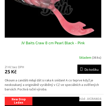
o
d
u
k
t
ů
JV Baits Craw 8 cm Pearl Black - Pink
Skladem
(36 ks)
21 Kč bez DPH
Do košíku
25 Kč
Okouni a candáti milují dát si raka k snídani! A co teprve když je
neokoukaný a originálně vyráběný v CZ ve speciálních a ověřených
barvách. Poctivá ruční výroba.
Kód:
JVCRAW16
New Drop
Leden