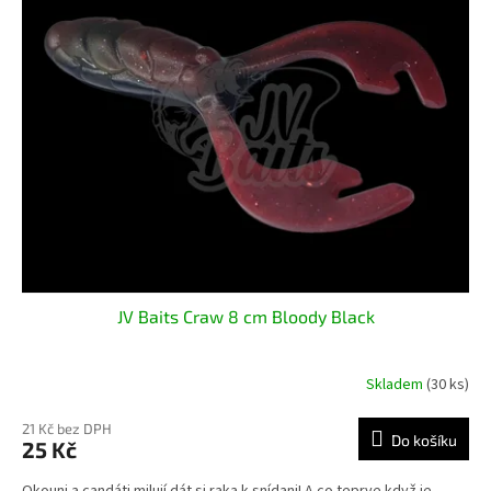
JV Baits Craw 8 cm Bloody Black
Skladem
(30 ks)
21 Kč bez DPH
Do košíku
25 Kč
Okouni a candáti milují dát si raka k snídani! A co teprve když je