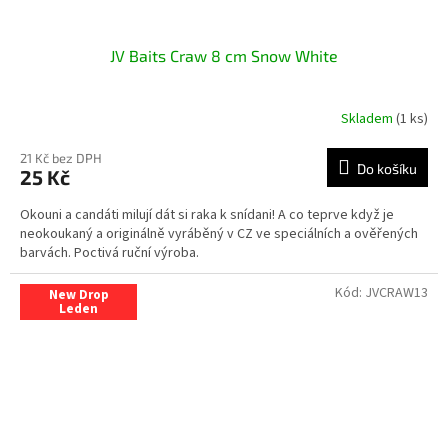
JV Baits Craw 8 cm Snow White
Skladem
(1 ks)
21 Kč bez DPH
Do košíku
25 Kč
Okouni a candáti milují dát si raka k snídani! A co teprve když je
neokoukaný a originálně vyráběný v CZ ve speciálních a ověřených
barvách. Poctivá ruční výroba.
Kód:
JVCRAW13
New Drop
Leden