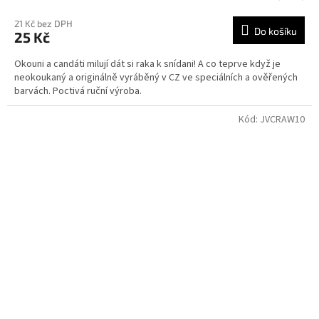
21 Kč bez DPH
Do košíku
25 Kč
Okouni a candáti milují dát si raka k snídani! A co teprve když je
neokoukaný a originálně vyráběný v CZ ve speciálních a ověřených
barvách. Poctivá ruční výroba.
Kód:
JVCRAW10