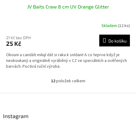
JV Baits Craw 8 cm UV Orange Glitter
Skladem
(12 ks)
21 Kč bez DPH
Do košíku
25 Kč
Okouni a candáti milují dát si raka k snídani! A co teprve když je
neokoukaný a originálně vyráběný v CZ ve speciálních a ověřených
barvách. Poctivá ruční výroba.
12
položek celkem
O
v
l
Z
á
á
d
p
a
a
Instagram
c
t
í
í
p
r