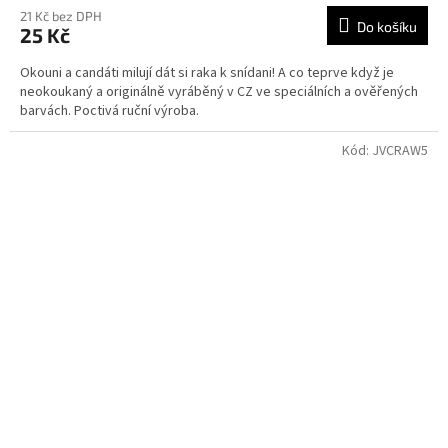
21 Kč bez DPH
Do košíku
25 Kč
Okouni a candáti milují dát si raka k snídani! A co teprve když je
neokoukaný a originálně vyráběný v CZ ve speciálních a ověřených
barvách. Poctivá ruční výroba.
Kód:
JVCRAW5