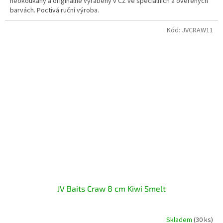
neokoukaný a originálně vyráběný v CZ ve speciálních a ověřených
barvách. Poctivá ruční výroba.
Kód:
JVCRAW11
JV Baits Craw 8 cm Kiwi Smelt
Skladem
(30 ks)