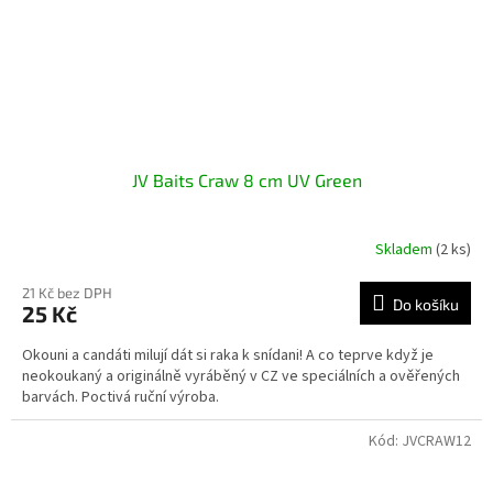
JV Baits Craw 8 cm UV Green
Skladem
(2 ks)
21 Kč bez DPH
Do košíku
25 Kč
Okouni a candáti milují dát si raka k snídani! A co teprve když je
neokoukaný a originálně vyráběný v CZ ve speciálních a ověřených
barvách. Poctivá ruční výroba.
Kód:
JVCRAW12