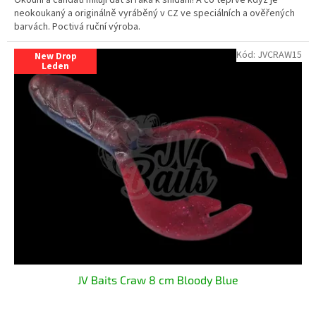
neokoukaný a originálně vyráběný v CZ ve speciálních a ověřených
barvách. Poctivá ruční výroba.
Kód:
JVCRAW15
New Drop
Leden
JV Baits Craw 8 cm Bloody Blue