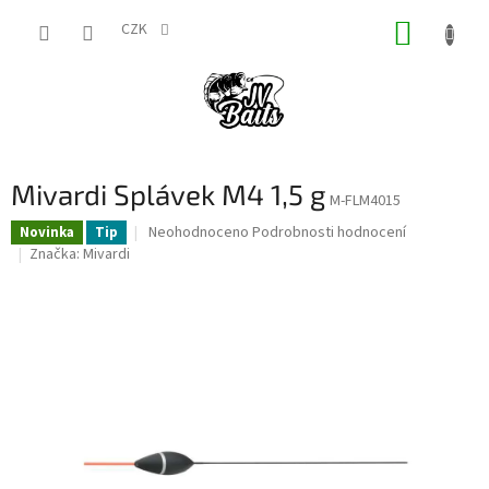
Přejít
NÁKUP
na
CZK
obsah
KOŠÍK
Mivardi Splávek M4 1,5 g
M-FLM4015
Průměrné
Neohodnoceno
Podrobnosti hodnocení
Novinka
Tip
hodnocení
Značka:
Mivardi
produktu
je
0,0
z
5
hvězdiček.