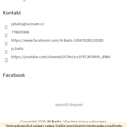
Kontakt
jvbaits
@
seznam.cz
776635866
https://www.facebook.com/JV-Baits-105678285220285
jv.baits
https://youtube.com/channel/UCVlncIvz1F97JKSMYh_d96A
Facebook
Vytvořil Shoptet
Copyright 2026
JV Baits
. Všechna práva vyhrazena.
Tento web používá soubory cookie. Dalším procházením tohoto webu vyjadřujete