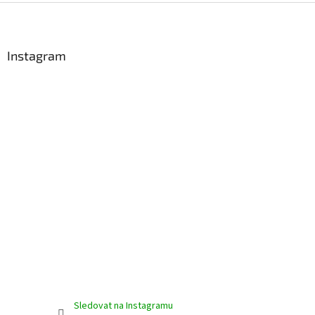
Z
á
p
a
Instagram
t
í
Sledovat na Instagramu