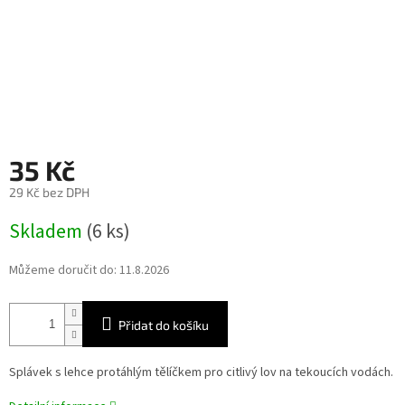
35 Kč
29 Kč bez DPH
Měrná
Skladem
(6 ks)
cena:
Můžeme doručit do:
11.8.2026
Přidat do košíku
Splávek s lehce protáhlým tělíčkem pro citlivý lov na tekoucích vodách.