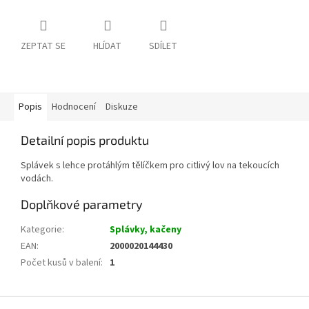
ZEPTAT SE
HLÍDAT
SDÍLET
Popis
Hodnocení
Diskuze
Detailní popis produktu
Splávek s lehce protáhlým tělíčkem pro citlivý lov na tekoucích
vodách.
Doplňkové parametry
Kategorie
:
Splávky, kačeny
EAN
:
2000020144430
Počet kusů v balení
:
1
Z