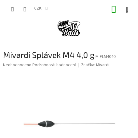
Přejít
NÁKUP
na
CZK
obsah
KOŠÍK
Mivardi Splávek M4 4,0 g
M-FLM4040
Průměrné
Neohodnoceno
Podrobnosti hodnocení
Značka:
Mivardi
hodnocení
produktu
je
0,0
z
5
hvězdiček.