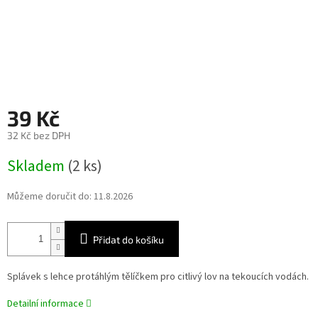
39 Kč
32 Kč bez DPH
Měrná
Skladem
(2 ks)
cena:
Můžeme doručit do:
11.8.2026
Přidat do košíku
Splávek s lehce protáhlým tělíčkem pro citlivý lov na tekoucích vodách.
Detailní informace