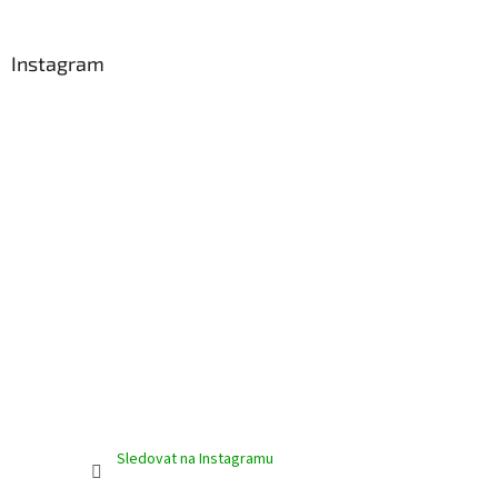
á
p
a
Instagram
t
í
Sledovat na Instagramu