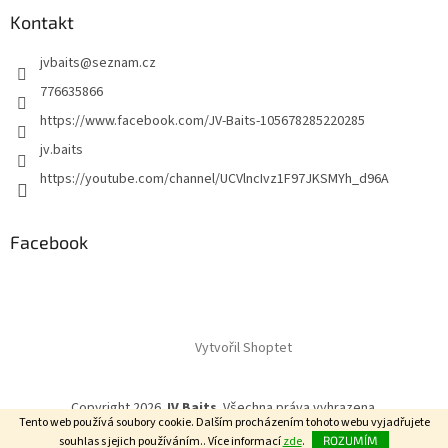
Kontakt
jvbaits
@
seznam.cz
776635866
https://www.facebook.com/JV-Baits-105678285220285
jv.baits
https://youtube.com/channel/UCVlncIvz1F97JKSMYh_d96A
Facebook
Vytvořil Shoptet
Copyright 2026
JV Baits
. Všechna práva vyhrazena.
Tento web používá soubory cookie. Dalším procházením tohoto webu vyjadřujete
souhlas s jejich používáním.. Více informací
zde
.
ROZUMÍM