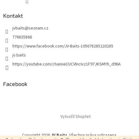
Kontakt
jvbaits
@
seznam.cz
776635866
https://www.facebook.com/JV-Baits-105678285220285
jv.baits
https://youtube.com/channel/UCVlncIvz1F97JKSMYh_d96A
Facebook
Vytvořil Shoptet
Copyright 2026
JV Baits
. Všechna práva vyhrazena.