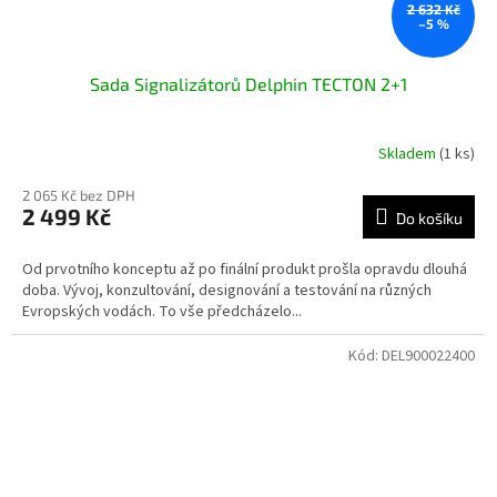
2 632 Kč
–5 %
Sada Signalizátorů Delphin TECTON 2+1
Skladem
(1 ks)
2 065 Kč bez DPH
2 499 Kč
Do košíku
Od prvotního konceptu až po finální produkt prošla opravdu dlouhá
doba. Vývoj, konzultování, designování a testování na různých
Evropských vodách. To vše předcházelo...
Kód:
DEL900022400