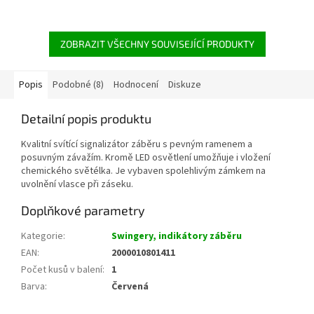
ZOBRAZIT VŠECHNY SOUVISEJÍCÍ PRODUKTY
Popis
Podobné (8)
Hodnocení
Diskuze
Detailní popis produktu
Kvalitní svítící signalizátor záběru s pevným ramenem a
posuvným závažím. Kromě LED osvětlení umožňuje i vložení
chemického světélka. Je vybaven spolehlivým zámkem na
uvolnění vlasce při záseku.
Doplňkové parametry
Kategorie
:
Swingery, indikátory záběru
EAN
:
2000010801411
Počet kusů v balení
:
1
Barva
:
Červená