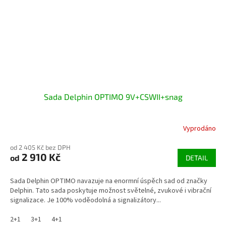
Sada Delphin OPTIMO 9V+CSWII+snag
Vyprodáno
od 2 405 Kč bez DPH
2 910 Kč
od
DETAIL
Sada Delphin OPTIMO navazuje na enormní úspěch sad od značky
Delphin. Tato sada poskytuje možnost světelné, zvukové i vibrační
signalizace. Je 100% voděodolná a signalizátory...
2+1
3+1
4+1