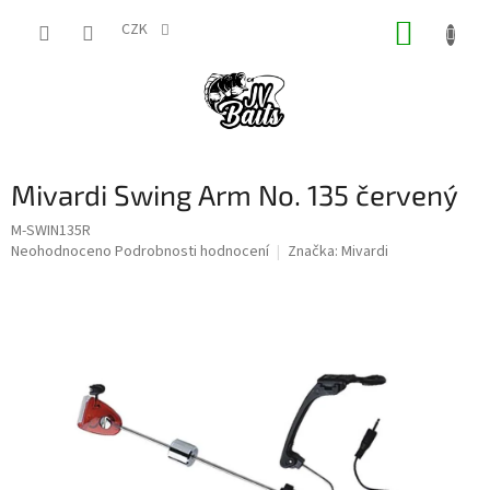
Přejít
NÁKUP
na
CZK
obsah
KOŠÍK
Mivardi Swing Arm No. 135 červený
M-SWIN135R
Průměrné
Neohodnoceno
Podrobnosti hodnocení
Značka:
Mivardi
hodnocení
produktu
je
0,0
z
5
hvězdiček.