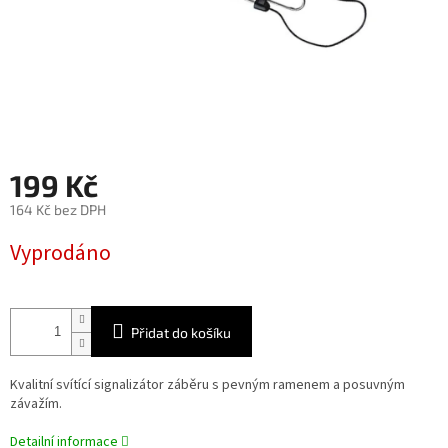
199 Kč
164 Kč bez DPH
Měrná
Vyprodáno
cena:
Přidat do košíku
Kvalitní svítící signalizátor záběru s pevným ramenem a posuvným
závažím.
Detailní informace