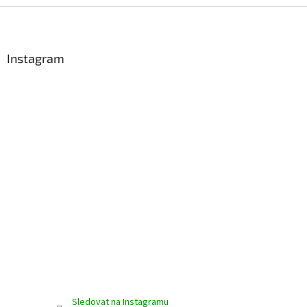
Z
á
p
a
Instagram
t
í
Sledovat na Instagramu