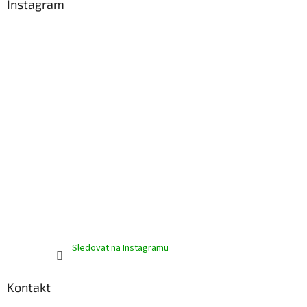
a
Instagram
t
í
Sledovat na Instagramu
Kontakt