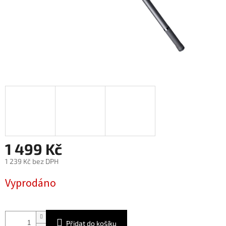
1 499 Kč
1 239 Kč bez DPH
Měrná
Vyprodáno
cena:
Přidat do košíku