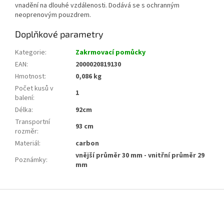
vnadění na dlouhé vzdálenosti. Dodává se s ochranným
neoprenovým pouzdrem.
Doplňkové parametry
Kategorie
:
Zakrmovací pomůcky
EAN
:
2000020819130
Hmotnost
:
0,086 kg
Počet kusů v
1
balení
:
Délka
:
92cm
Transportní
93 cm
rozměr
:
Materiál
:
carbon
vnější průměr 30 mm - vnitřní průměr 29
Poznámky
:
mm
Z
á
p