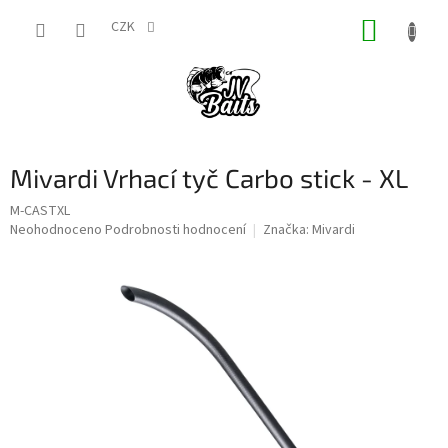
Přejít
NÁKUP
na
CZK
obsah
KOŠÍK
Mivardi Vrhací tyč Carbo stick - XL
M-CASTXL
Průměrné
Neohodnoceno
Podrobnosti hodnocení
Značka:
Mivardi
hodnocení
produktu
je
0,0
z
5
hvězdiček.