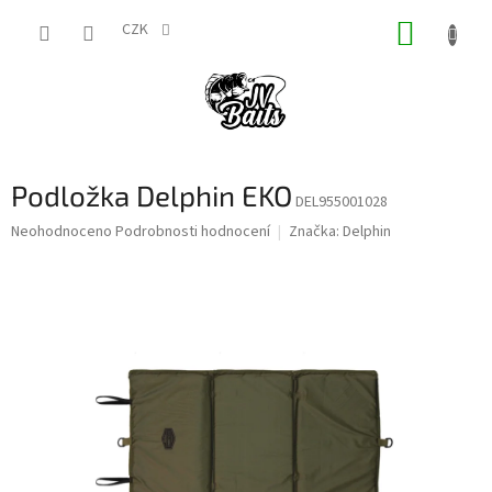
Přejít
NÁKUP
na
CZK
obsah
KOŠÍK
Podložka Delphin EKO
DEL955001028
Průměrné
Neohodnoceno
Podrobnosti hodnocení
Značka:
Delphin
hodnocení
produktu
je
0,0
z
5
hvězdiček.