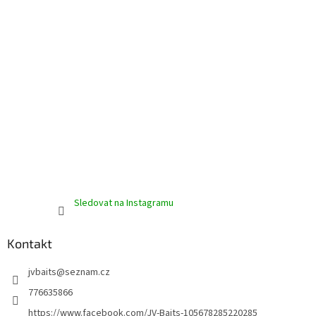
Sledovat na Instagramu
Kontakt
jvbaits
@
seznam.cz
776635866
https://www.facebook.com/JV-Baits-105678285220285