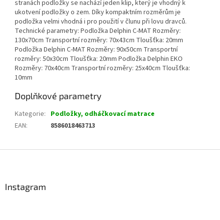
stranách podložky se nachází jeden klip, který je vhodný k
ukotvení podložky o zem. Díky kompaktním rozměrům je
podložka velmi vhodná i pro použití v člunu při lovu dravců.
Technické parametry: Podložka Delphin C-MAT Rozměry:
130x70cm Transportní rozměry: 70x43cm Tloušťka: 20mm
Podložka Delphin C-MAT Rozměry: 90x50cm Transportní
rozměry: 50x30cm Tloušťka: 20mm Podložka Delphin EKO
Rozměry: 70x40cm Transportní rozměry: 25x40cm Tloušťka:
10mm
Doplňkové parametry
Kategorie
:
Podložky, odháčkovací matrace
EAN
:
8586018463713
Z
á
p
a
Instagram
t
í