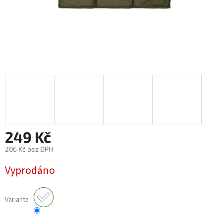
249 Kč
206 Kč bez DPH
Měrná
Vyprodáno
cena:
Varianta