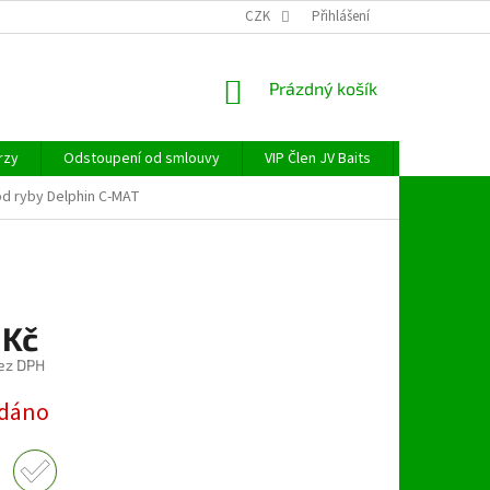
CZK
Přihlášení
NÁKUPNÍ
Prázdný košík
KOŠÍK
rzy
Odstoupení od smlouvy
VIP Člen JV Baits
OBECNÉ NAŘ
d ryby Delphin C-MAT
 Kč
ez DPH
dáno