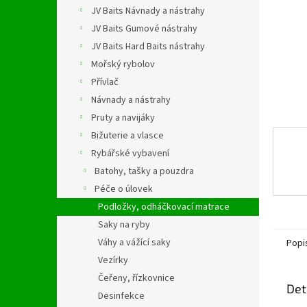
n
JV Baits Návnady a nástrahy
e
JV Baits Gumové nástrahy
l
JV Baits Hard Baits nástrahy
Mořský rybolov
Přívlač
Návnady a nástrahy
Pruty a navijáky
Bižuterie a vlasce
Rybářské vybavení
Batohy, tašky a pouzdra
Péče o úlovek
Podložky, odháčkovací matrace
Saky na ryby
Váhy a vážící saky
Popi
Vezírky
Čeřeny, řízkovnice
Det
Desinfekce