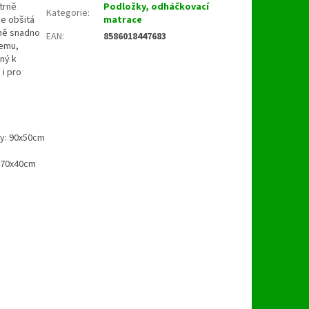
trně
Podložky, odháčkovací
Kategorie
:
je obšitá
matrace
dně snadno
EAN
:
8586018447683
lemu,
ný k
i pro
y: 90x50cm
 70x40cm