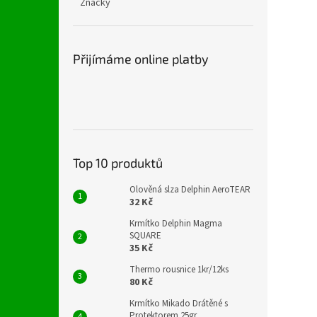
Značky
Přijímáme online platby
Top 10 produktů
Olověná slza Delphin AeroTEAR
32 Kč
Krmítko Delphin Magma
SQUARE
35 Kč
Thermo rousnice 1kr/12ks
80 Kč
Krmítko Mikado Drátěné s
Protektorem 25gr