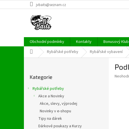
Přejít
jvbaits@seznam.cz
na
obsah
Obchodní podmínky
Kontakty
Bonusový Klub 
Domů
Rybářské potřeby
Rybářské vybavení
P
Pod
o
Přeskočit
s
Průměr
Neohod
Kategorie
kategorie
t
hodnoce
r
produkt
Rybářské potřeby
a
je
Akce a Novinky
0,0
n
z
Akce, slevy, výprodej
n
5
í
Novinky v e-shopu
hvězdič
p
Tipy na dárek
a
Dárkové poukazy a Kurzy