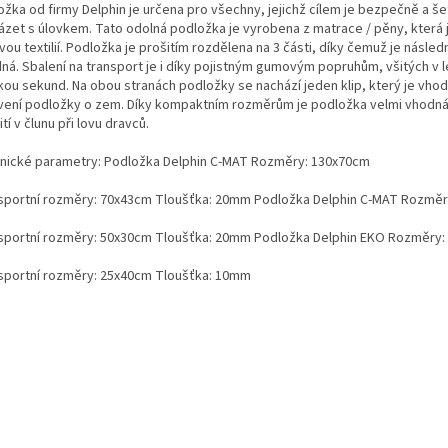
ožka od firmy Delphin je určena pro všechny, jejichž cílem je bezpečně a še
ázet s úlovkem. Tato odolná podložka je vyrobena z matrace / pěny, která 
ou textilií. Podložka je prošitím rozdělena na 3 části, díky čemuž je násle
dná. Sbalení na transport je i díky pojistným gumovým popruhům, všitých v 
kou sekund. Na obou stranách podložky se nachází jeden klip, který je vhod
vení podložky o zem. Díky kompaktním rozměrům je podložka velmi vhodná 
tí v člunu při lovu dravců.
nické parametry: Podložka Delphin C-MAT Rozměry: 130x70cm
sportní rozměry: 70x43cm Tloušťka: 20mm Podložka Delphin C-MAT Rozměr
sportní rozměry: 50x30cm Tloušťka: 20mm Podložka Delphin EKO Rozměry:
sportní rozměry: 25x40cm Tloušťka: 10mm