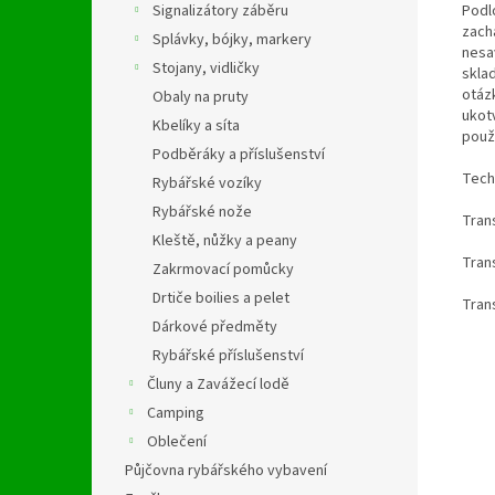
Podl
Signalizátory záběru
zach
Splávky, bójky, markery
nesav
Stojany, vidličky
skla
otáz
Obaly na pruty
ukot
Kbelíky a síta
použi
Podběráky a příslušenství
Tech
Rybářské vozíky
Rybářské nože
Tran
Kleště, nůžky a peany
Tran
Zakrmovací pomůcky
Drtiče boilies a pelet
Tran
Dárkové předměty
Rybářské příslušenství
Čluny a Zavážecí lodě
Camping
Oblečení
Půjčovna rybářského vybavení