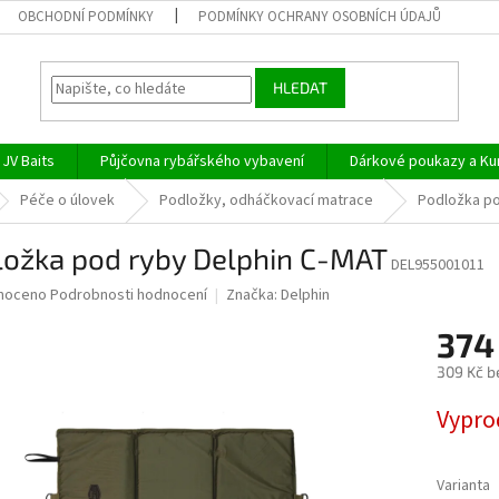
OBCHODNÍ PODMÍNKY
PODMÍNKY OCHRANY OSOBNÍCH ÚDAJŮ
HLEDAT
JV Baits
Půjčovna rybářského vybavení
Dárkové poukazy a Ku
Péče o úlovek
Podložky, odháčkovací matrace
Podložka po
ložka pod ryby Delphin C-MAT
DEL955001011
né
noceno
Podrobnosti hodnocení
Značka:
Delphin
ní
374
u
309 Kč b
Měrná
Vypro
cena:
ek.
Varianta