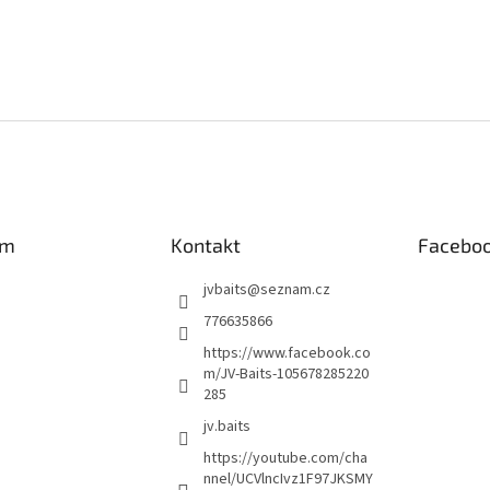
am
Kontakt
Facebo
jvbaits
@
seznam.cz
776635866
https://www.facebook.co
m/JV-Baits-105678285220
285
jv.baits
https://youtube.com/cha
nnel/UCVlncIvz1F97JKSMY