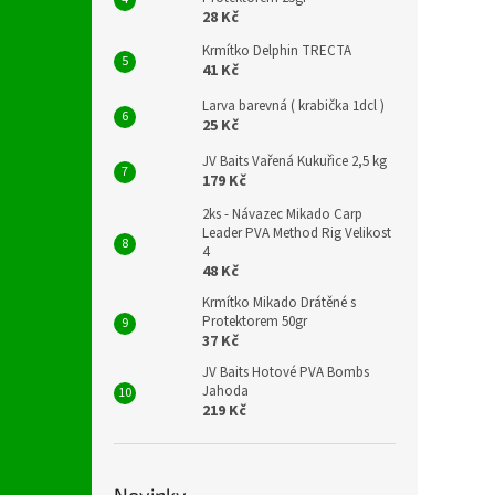
28 Kč
Krmítko Delphin TRECTA
41 Kč
Larva barevná ( krabička 1dcl )
25 Kč
JV Baits Vařená Kukuřice 2,5 kg
179 Kč
2ks - Návazec Mikado Carp
Leader PVA Method Rig Velikost
4
48 Kč
Krmítko Mikado Drátěné s
Protektorem 50gr
37 Kč
JV Baits Hotové PVA Bombs
Jahoda
219 Kč