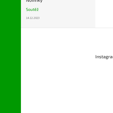
Novinky
Soutěž
14.12.2023
Z
á
p
a
t
Instagr
í