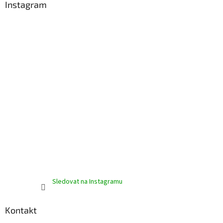
a
Instagram
t
í
Sledovat na Instagramu
Kontakt