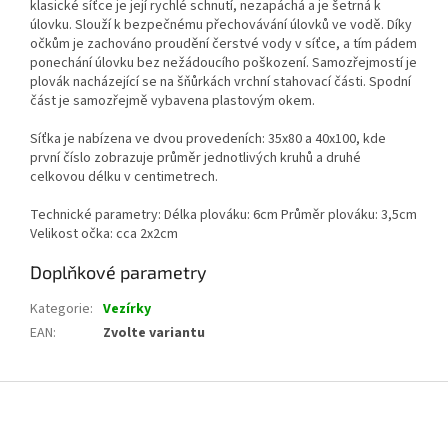
klasické síťce je její rychlé schnutí, nezapáchá a je šetrná k
úlovku. Slouží k bezpečnému přechovávání úlovků ve vodě. Díky
očkům je zachováno proudění čerstvé vody v síťce, a tím pádem
ponechání úlovku bez nežádoucího poškození. Samozřejmostí je
plovák nacházející se na šňůrkách vrchní stahovací části. Spodní
část je samozřejmě vybavena plastovým okem.
Síťka je nabízena ve dvou provedeních: 35x80 a 40x100, kde
první číslo zobrazuje průměr jednotlivých kruhů a druhé
celkovou délku v centimetrech.
Technické parametry: Délka plováku: 6cm Průměr plováku: 3,5cm
Velikost očka: cca 2x2cm
Doplňkové parametry
Kategorie
:
Vezírky
EAN
:
Zvolte variantu
Z
á
p