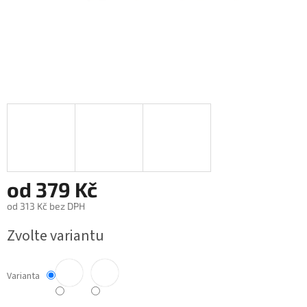
od
379 Kč
od
313 Kč
bez DPH
Měrná
Zvolte variantu
cena:
Varianta