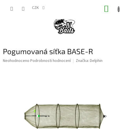
Přejít
NÁKUP
na
CZK
obsah
KOŠÍK
Pogumovaná síťka BASE-R
Průměrné
Neohodnoceno
Podrobnosti hodnocení
Značka:
Delphin
hodnocení
produktu
je
0,0
z
5
hvězdiček.