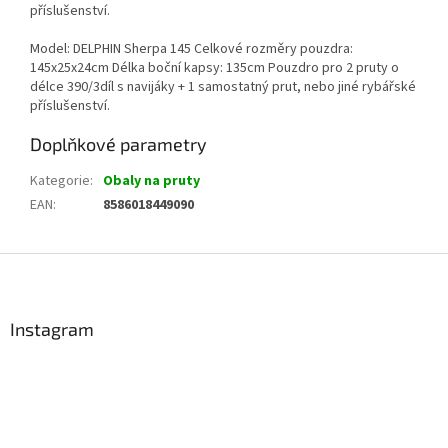
příslušenství.
Model: DELPHIN Sherpa 145 Celkové rozměry pouzdra:
145x25x24cm Délka boční kapsy: 135cm Pouzdro pro 2 pruty o
délce 390/3díl s navijáky + 1 samostatný prut, nebo jiné rybářské
příslušenství.
Doplňkové parametry
Kategorie
:
Obaly na pruty
EAN
:
8586018449090
Z
á
p
a
Instagram
t
í