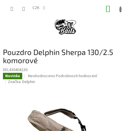
Přejít
NÁKUP
na
CZK
obsah
KOŠÍK
Pouzdro Delphin Sherpa 130/2.5
komorové
DEL430404230
Průměrné
Neohodnoceno
Podrobnosti hodnocení
Novinka
hodnocení
Značka:
Delphin
produktu
je
0,0
z
5
hvězdiček.