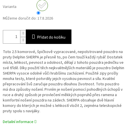
Varianta
Můžeme doručit do:
17.8.2026
Přidat do košíku
Toto 2.5 komorové, špičkově vypracované, nepolstrované pouzdro na
pruty Delphin SHERPA je přesně to, po čem touží každý rybář. Dostatek
místa, lehkost, pevnost a odolnost, dělají z tohoto pouzdra jedničku ve
své třídě. Díky použití těch nejkvalitnějších materiálů je pouzdro Delphin
SHERPA vysoce odolné vůči hrubšímu zacházení. Použité zipy prošly
mnoha testy, které potvrdily jejich vysokou pevnost a sílu. Kvalitní
přepracování švů zaručuje pouzdru dlouhou životnost. Toto pouzdro
má dva způsoby nošení. Prvním je nošení pomocí pohodlných úchopů v
ruce a druhý způsob je provlečení měkkých popruhů přes ramena a
komfortní nošení pouzdra na zádech. SHERPA obsahuje dvě hlavní
komory do kterých je možné s lehkostí vložit 2, zejména teleskopické
pruty spolu s navijáky.
Detailní informace