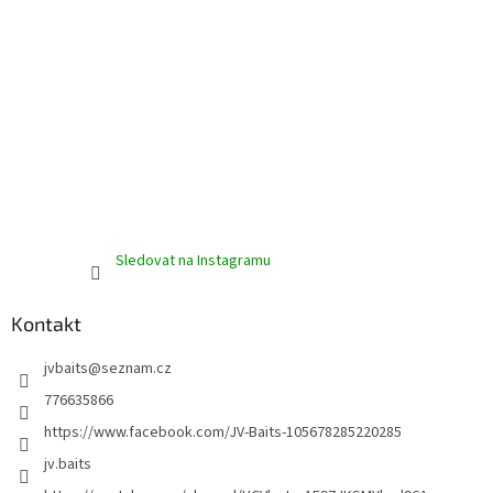
Sledovat na Instagramu
Kontakt
jvbaits
@
seznam.cz
776635866
https://www.facebook.com/JV-Baits-105678285220285
jv.baits