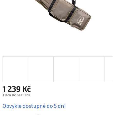
1 239 Kč
1 024 Kč bez DPH
Měrná
Obvykle dostupné do 5 dní
cena: