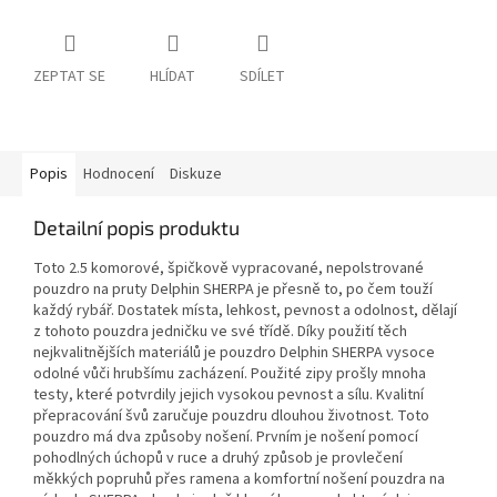
ZEPTAT SE
HLÍDAT
SDÍLET
Popis
Hodnocení
Diskuze
Detailní popis produktu
Toto 2.5 komorové, špičkově vypracované, nepolstrované
pouzdro na pruty Delphin SHERPA je přesně to, po čem touží
každý rybář. Dostatek místa, lehkost, pevnost a odolnost, dělají
z tohoto pouzdra jedničku ve své třídě. Díky použití těch
nejkvalitnějších materiálů je pouzdro Delphin SHERPA vysoce
odolné vůči hrubšímu zacházení. Použité zipy prošly mnoha
testy, které potvrdily jejich vysokou pevnost a sílu. Kvalitní
přepracování švů zaručuje pouzdru dlouhou životnost. Toto
pouzdro má dva způsoby nošení. Prvním je nošení pomocí
pohodlných úchopů v ruce a druhý způsob je provlečení
měkkých popruhů přes ramena a komfortní nošení pouzdra na