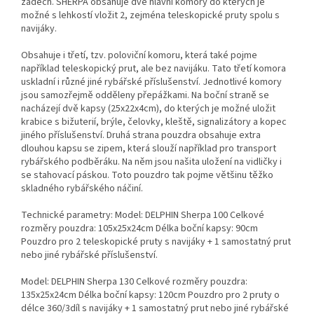
zádech. SHERPA obsahuje dvě hlavní komory do kterých je
možné s lehkostí vložit 2, zejména teleskopické pruty spolu s
navijáky.
Obsahuje i třetí, tzv. poloviční komoru, která také pojme
například teleskopický prut, ale bez navijáku. Tato třetí komora
uskladní i různé jiné rybářské příslušenství. Jednotlivé komory
jsou samozřejmě odděleny přepážkami. Na boční straně se
nacházejí dvě kapsy (25x22x4cm), do kterých je možné uložit
krabice s bižuterií, brýle, čelovky, kleště, signalizátory a kopec
jiného příslušenství. Druhá strana pouzdra obsahuje extra
dlouhou kapsu se zipem, která slouží například pro transport
rybářského podběráku. Na něm jsou našita uložení na vidličky i
se stahovací páskou. Toto pouzdro tak pojme většinu těžko
skladného rybářského náčiní.
Technické parametry: Model: DELPHIN Sherpa 100 Celkové
rozměry pouzdra: 105x25x24cm Délka boční kapsy: 90cm
Pouzdro pro 2 teleskopické pruty s navijáky + 1 samostatný prut
nebo jiné rybářské příslušenství.
Model: DELPHIN Sherpa 130 Celkové rozměry pouzdra:
135x25x24cm Délka boční kapsy: 120cm Pouzdro pro 2 pruty o
délce 360/3díl s navijáky + 1 samostatný prut nebo jiné rybářské