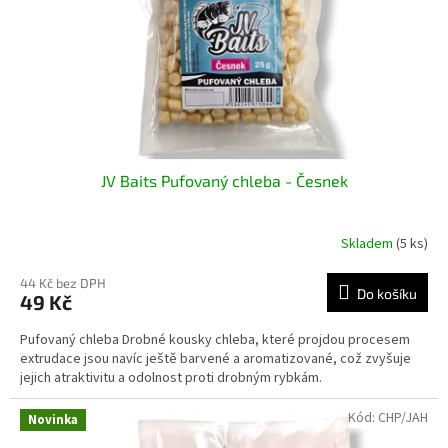
o
d
u
k
t
ů
JV Baits Pufovaný chleba - Česnek
Skladem
(5 ks)
44 Kč bez DPH
Do košíku
49 Kč
Pufovaný chleba Drobné kousky chleba, které projdou procesem
extrudace jsou navíc ještě barvené a aromatizované, což zvyšuje
jejich atraktivitu a odolnost proti drobným rybkám.
Kód:
CHP/JAH
Novinka