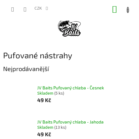
Přejít
NÁKUP
na
CZK
obsah
KOŠÍK
Pufované nástrahy
Nejprodávanější
JV Baits Pufovaný chleba - Česnek
Skladem
(5 ks)
49 Kč
JV Baits Pufovaný chleba - Jahoda
Skladem
(13 ks)
49 Kč