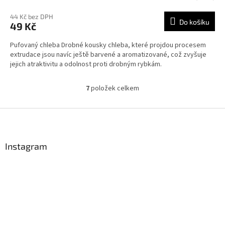
44 Kč bez DPH
Do košíku
49 Kč
Pufovaný chleba Drobné kousky chleba, které projdou procesem
extrudace jsou navíc ještě barvené a aromatizované, což zvyšuje
jejich atraktivitu a odolnost proti drobným rybkám.
7
položek celkem
O
v
l
Z
á
á
d
p
a
a
Instagram
c
t
í
í
p
r
v
k
y
v