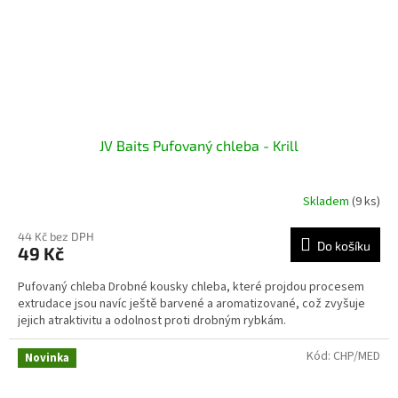
JV Baits Pufovaný chleba - Krill
Skladem
(9 ks)
44 Kč bez DPH
Do košíku
49 Kč
Pufovaný chleba Drobné kousky chleba, které projdou procesem
extrudace jsou navíc ještě barvené a aromatizované, což zvyšuje
jejich atraktivitu a odolnost proti drobným rybkám.
Kód:
CHP/MED
Novinka