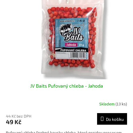
JV Baits Pufovaný chleba - Jahoda
Skladem
(13 ks)
44 Kč bez DPH
Do košíku
49 Kč
Pufovaný chleba Drobné kousky chleba, které projdou procesem