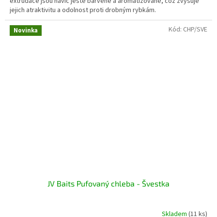
extrudace jsou navíc ještě barvené a aromatizované, což zvyšuje
jejich atraktivitu a odolnost proti drobným rybkám.
Kód:
CHP/SVE
Novinka
JV Baits Pufovaný chleba - Švestka
Skladem
(11 ks)