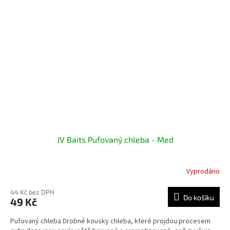
JV Baits Pufovaný chleba - Med
Vyprodáno
44 Kč bez DPH
Do košíku
49 Kč
Pufovaný chleba Drobné kousky chleba, které projdou procesem