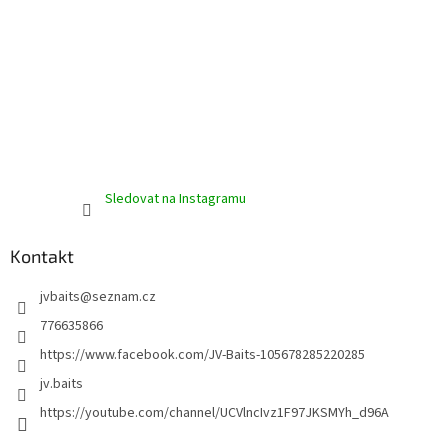
ý
p
i
s
u
Sledovat na Instagramu
Kontakt
jvbaits
@
seznam.cz
776635866
https://www.facebook.com/JV-Baits-105678285220285
jv.baits
https://youtube.com/channel/UCVlncIvz1F97JKSMYh_d96A