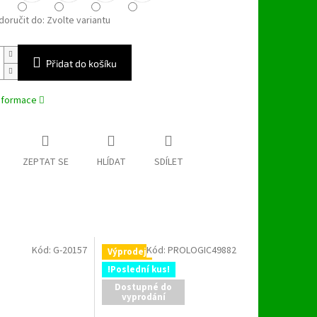
oručit do:
Zvolte variantu
Přidat do košíku
informace
ZEPTAT SE
HLÍDAT
SDÍLET
Kód:
G-20157
Kód:
PROLOGIC49882
Výprodej
!Poslední kus!
Dostupné do
vyprodání