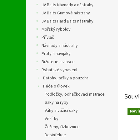
n
JV Baits Návnady a nástrahy
e
JV Baits Gumové nástrahy
l
JV Baits Hard Baits nástrahy
Mořský rybolov
Přívlač
Návnady a nástrahy
Pruty a navijáky
Bižuterie a vlasce
Rybářské vybavení
Batohy, tašky a pouzdra
Péče o úlovek
Podložky, odháčkovací matrace
Souvi
Saky na ryby
Váhy a vážící saky
Novi
Vezírky
Čeřeny, řízkovnice
Desinfekce