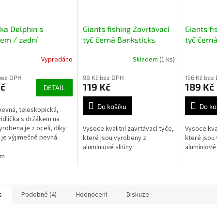
čka Delphin s
Giants fishing Zavrtávací
Giants fi
em / zadní
tyč černá Banksticks
tyč čern
Powerdrill 50-90cm
Powerdri
Vyprodáno
Skladem
(1 ks)
bez DPH
98 Kč bez DPH
156 Kč bez
Kč
119 Kč
189 Kč
DETAIL
Do košíku
Do ko
pevná, teleskopická,
vidlička s držákem na
yrobena je z oceli, díky
Vysoce kvalitní zavrtávací tyče,
Vysoce kval
je výjimečně pevná.
které jsou vyrobeny z
které jsou
 část rybářské vidličky je
aluminiové slitiny.
aluminiové s
 osazena držákem
cm
.
s
Podobné (4)
Hodnocení
Diskuze