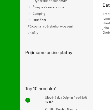
Rybářské příslušenství
Det
Čluny a Zavážecí lodě
Camping
Trad
jemn
Oblečení
vhod
Půjčovna rybářského vybavení
jeho 
úhořů
Značky
Přijímáme online platby
Top 10 produktů
Olověná slza Delphin AeroTEAR
32 Kč
Krmítko Delphin Magma