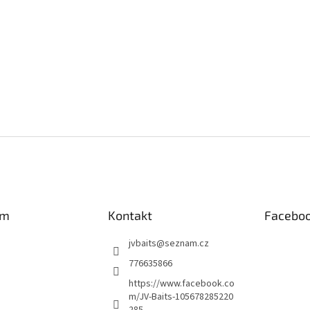
am
Kontakt
Facebo
jvbaits
@
seznam.cz
776635866
https://www.facebook.co
m/JV-Baits-105678285220