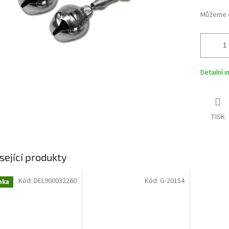
Můžeme d
Detailní 
TISK
sející produkty
Kód:
DEL900032260
Kód:
G-20154
nka