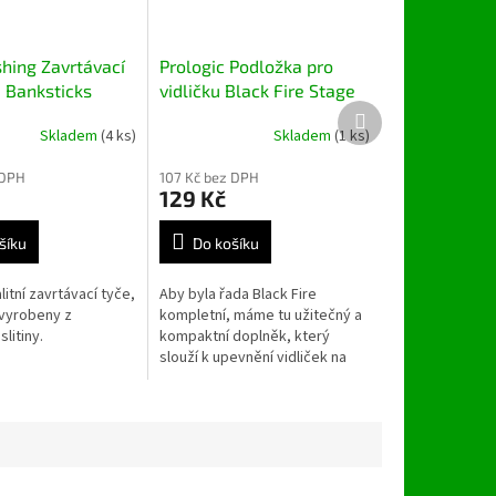
shing Zavrtávací
Prologic Podložka pro
á Banksticks
vidličku Black Fire Stage
Další
ll 120-180cm
Stand
produkt
Skladem
(4 ks)
Skladem
(1 ks)
 DPH
107 Kč bez DPH
129 Kč
šíku
Do košíku
itní zavrtávací tyče,
Aby byla řada Black Fire
 vyrobeny z
kompletní, máme tu užitečný a
litiny.
kompaktní doplněk, který
slouží k upevnění vidliček na
mole. Včetně fixačního šroubu.