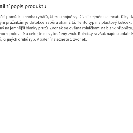
ailní popis produktu
iční pomůcka mnoha rybářů, kterou hojně využívají zejména sumcaři. Díky 
ým pružinkám je detekce záběru okamžitá. Tento typ má plastový kolíček, 
ný na jemnější blanky prutů. Zvonek se dvěma rolničkami na blank připněte,
horní polovině a čekejte na vytoužený zvuk. Rolničky si však najdou uplatnění
, či jiných druhů ryb. V balení naleznete 1 zvonek.