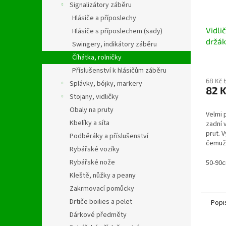
Signalizátory záběru
Hlásiče a příposlechy
Vidli
Hlásiče s příposlechem (sady)
držák
Swingery, indikátory záběru
Číhátka, rolničky
Příslušenství k hlásičům záběru
68 Kč 
Splávky, bójky, markery
82 
Stojany, vidličky
Obaly na pruty
Velmi 
Kbelíky a síta
zadní 
prut. V
Podběráky a příslušenství
čemuž 
Rybářské vozíky
Vrchní
Rybářské nože
pevně
50-90
prutu...
Kleště, nůžky a peany
Zakrmovací pomůcky
Drtiče boilies a pelet
Popi
Dárkové předměty