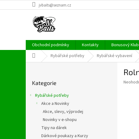
Přejít
jvbaits@seznam.cz
na
obsah
Obchodní podmínky
Kontakty
Bonusový Klub 
Domů
Rybářské potřeby
Rybářské vybavení
P
Roln
o
Přeskočit
s
Průměr
Neohod
Kategorie
kategorie
t
hodnoce
r
produkt
Rybářské potřeby
a
je
Akce a Novinky
0,0
n
z
Akce, slevy, výprodej
n
5
í
Novinky v e-shopu
hvězdič
p
Tipy na dárek
a
Dárkové poukazy a Kurzy