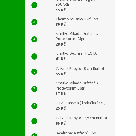
SQUARE
35 Kč
Thermo rousnice 1kr/12ks
80 Kč
Krmítko Mikado Drátěné s
Protektorem 25gr
28 Kč
Krmítko Delphin TRECTA
41 Kč
JV Baits Kopyto 10 cm Burbot
55 Kč
Krmítko Mikado Drátěné s
Protektorem 50gr
37 Kč
Larva barevná ( krabička 1dcl )
25 Kč
JV Baits Kopyto 12,5 cm Burbot
65 Kč
Dendrobena střední 25ks