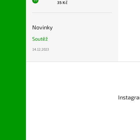
35 Kč
Novinky
Soutěž
14.12.2023
Z
á
p
a
t
Instagr
í