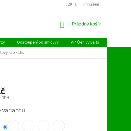
CZK
Přihlášení
NÁKUPNÍ
Prázdný košík
KOŠÍK
rzy
Odstoupení od smlouvy
VIP Člen JV Baits
OBECNÉ NAŘ
tový klip / 1ks
Kč
z DPH
e variantu