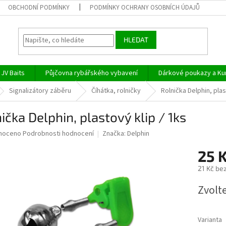
OBCHODNÍ PODMÍNKY
PODMÍNKY OCHRANY OSOBNÍCH ÚDAJŮ
HLEDAT
JV Baits
Půjčovna rybářského vybavení
Dárkové poukazy a Ku
Signalizátory záběru
Číhátka, rolničky
Rolnička Delphin, plas
ička Delphin, plastový klip / 1ks
né
noceno
Podrobnosti hodnocení
Značka:
Delphin
ní
25 
u
21 Kč be
Měrná
Zvolt
cena:
ek.
Varianta