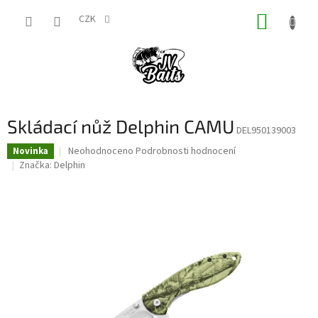
Přejít
NÁKUP
na
CZK
obsah
KOŠÍK
Skládací nůž Delphin CAMU
DEL950139003
Průměrné
Neohodnoceno
Podrobnosti hodnocení
Novinka
hodnocení
Značka:
Delphin
produktu
je
0,0
z
5
hvězdiček.