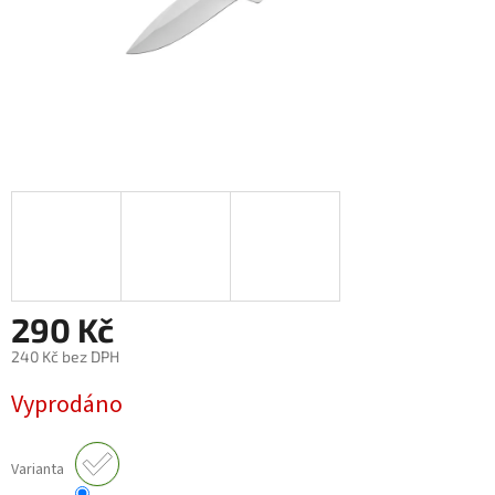
290 Kč
240 Kč bez DPH
Měrná
Vyprodáno
cena:
Varianta