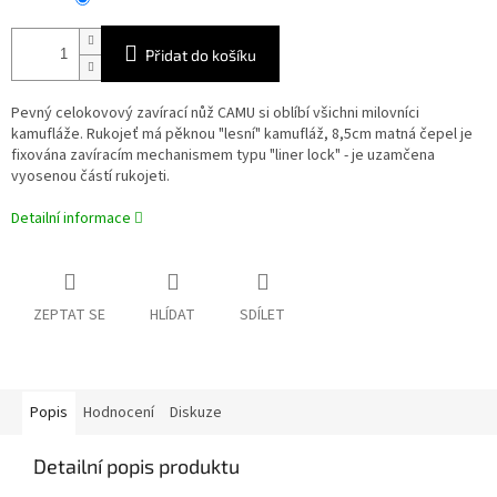
Přidat do košíku
Pevný celokovový zavírací nůž CAMU si oblíbí všichni milovníci
kamufláže. Rukojeť má pěknou "lesní" kamufláž, 8,5cm matná čepel je
fixována zavíracím mechanismem typu "liner lock" - je uzamčena
vyosenou částí rukojeti.
Detailní informace
ZEPTAT SE
HLÍDAT
SDÍLET
Popis
Hodnocení
Diskuze
Detailní popis produktu