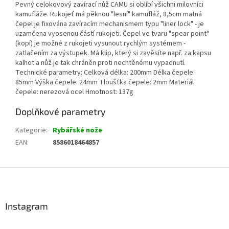
Pevný celokovový zavírací nůž CAMU si oblíbí všichni milovníci
kamufláže. Rukojeť má pěknou "lesní" kamufláž, 8,5cm matná
čepel je fixována zavíracím mechanismem typu "liner lock" - je
uzamčena vyosenou částí rukojeti. Čepel ve tvaru "spear point"
(kopí) je možné z rukojeti vysunout rychlým systémem -
zatlačením za výstupek. Má klip, který si zavěsíte např. za kapsu
kalhot a nůž je tak chráněn proti nechtěnému vypadnutí.
Technické parametry: Celková délka: 200mm Délka čepele:
85mm Výška čepele: 24mm Tloušťka čepele: 2mm Materiál
čepele: nerezová ocel Hmotnost: 137g
Doplňkové parametry
Kategorie
:
Rybářské nože
EAN
:
8586018464857
Z
á
p
a
Instagram
t
í