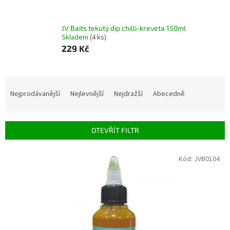
JV Baits tekutý dip chilli-kreveta 150ml
Skladem
(4 ks)
229 Kč
Ř
a
Nejprodávanější
Nejlevnější
Nejdražší
Abecedně
z
e
n
OTEVŘÍT FILTR
í
p
V
Kód:
JVB0104
r
ý
o
p
d
i
u
s
k
p
t
r
ů