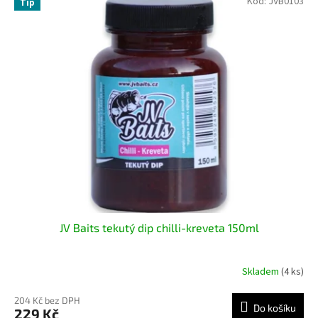
Kód:
JVB0103
Tip
JV Baits tekutý dip chilli-kreveta 150ml
Skladem
(4 ks)
204 Kč bez DPH
Do košíku
229 Kč