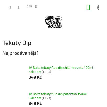
Přejít
NÁKUP
na
CZK
obsah
KOŠÍK
Tekutý Dip
Nejprodávanější
JV Baits tekutý fluo dip chilli-kreveta 100ml
Skladem
(11 ks)
349 Kč
JV Baits tekutý fluo dip patentka 150ml
Skladem
(13 ks)
349 Kč