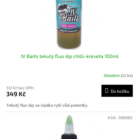
o
d
u
k
t
ů
JV Baits tekutý fluo dip chilli-kreveta 100ml
Skladem
(11 ks)
312 Kč bez DPH
Do košíku
349 Kč
Tekutý fluo dip se sladko-rybí vůní patentky.
Kód:
JVB0081