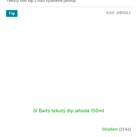
Tekutý fluo dip z naší vyladěné jahody.
Kód:
JVB0011
Tip
JV Baits tekutý dip jahoda 150ml
Skladem
(15 ks)