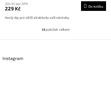
204 Kč bez DPH
Do košíku
229 Kč
Hustý dip pro větší atraktivitu vaší nástrahy.
10
položek celkem
O
v
l
Z
á
á
d
p
a
a
Instagram
c
t
í
í
p
r
v
k
y
v
ý
p
i