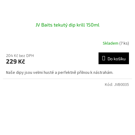
JV Baits tekutý dip krill 150ml
Skladem
(7 ks)
204 Kč bez DPH
Do košíku
229 Kč
Naše dipy jsou velmi husté a perfektně přilnou k nástrahám.
Kód:
JVB0035