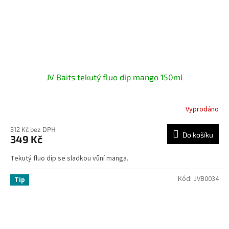
JV Baits tekutý fluo dip mango 150ml
Vyprodáno
312 Kč bez DPH
Do košíku
349 Kč
Tekutý fluo dip se sladkou vůní manga.
Kód:
JVB0034
Tip