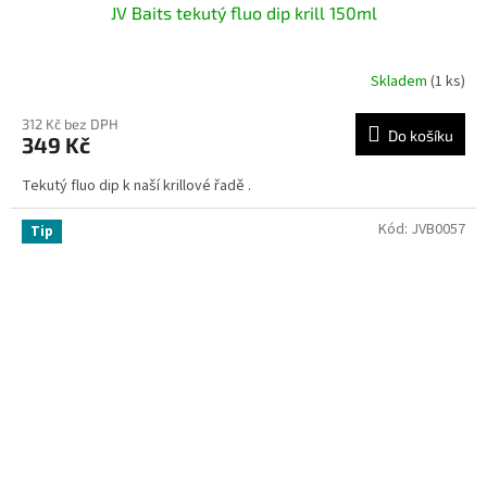
JV Baits tekutý fluo dip krill 150ml
Skladem
(1 ks)
312 Kč bez DPH
Do košíku
349 Kč
Tekutý fluo dip k naší krillové řadě .
Kód:
JVB0057
Tip