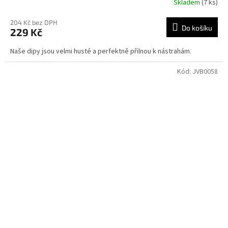
Skladem
(7 ks)
204 Kč bez DPH
Do košíku
229 Kč
Naše dipy jsou velmi husté a perfektně přilnou k nástrahám.
Kód:
JVB0058