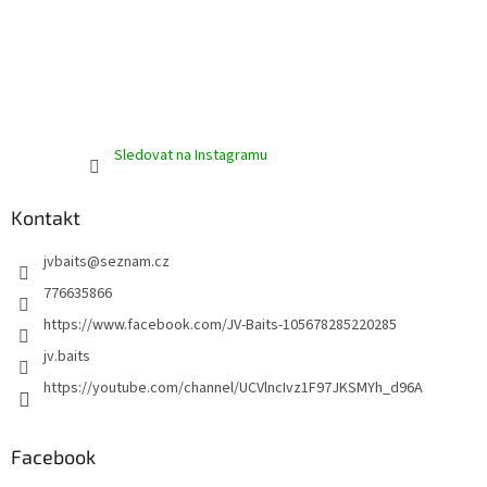
s
u
Sledovat na Instagramu
Kontakt
jvbaits
@
seznam.cz
776635866
https://www.facebook.com/JV-Baits-105678285220285
jv.baits
https://youtube.com/channel/UCVlncIvz1F97JKSMYh_d96A
Facebook