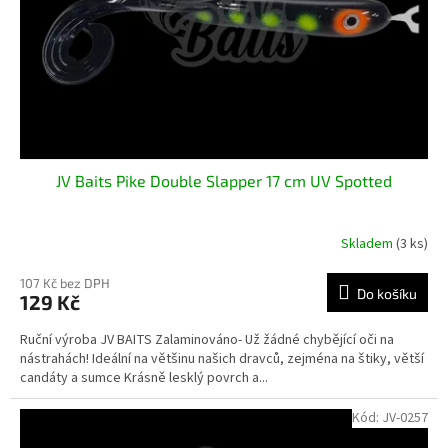
o
d
u
k
t
ů
JV Baits Pike Double Slapper 17 cm UV Spotted
Skladem
(3 ks)
107 Kč bez DPH
Do košíku
129 Kč
Ruční výroba JV BAITS Zalaminováno- Už žádné chybějící oči na
nástrahách! Ideální na většinu našich dravců, zejména na štiky, větší
candáty a sumce Krásně lesklý povrch a...
Kód:
JV-0257