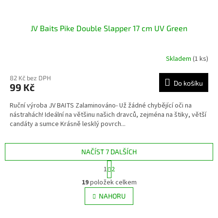
JV Baits Pike Double Slapper 17 cm UV Green
Skladem
(1 ks)
82 Kč bez DPH
Do košíku
99 Kč
Ruční výroba JV BAITS Zalaminováno- Už žádné chybějící oči na
nástrahách! Ideální na většinu našich dravců, zejména na štiky, větší
candáty a sumce Krásně lesklý povrch...
NAČÍST 7 DALŠÍCH
S
1
2
t
O
r
19
položek celkem
v
á
l
NAHORU
n
á
k
d
o