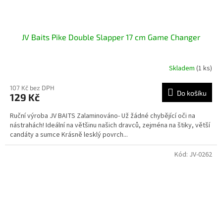
JV Baits Pike Double Slapper 17 cm Game Changer
Skladem
(1 ks)
107 Kč bez DPH
Do košíku
129 Kč
Ruční výroba JV BAITS Zalaminováno- Už žádné chybějící oči na
nástrahách! Ideální na většinu našich dravců, zejména na štiky, větší
candáty a sumce Krásně lesklý povrch...
Kód:
JV-0262