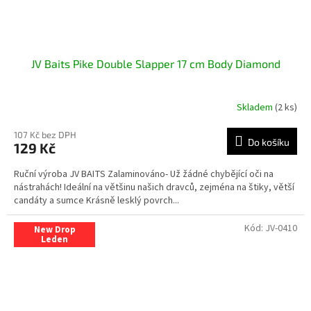
JV Baits Pike Double Slapper 17 cm Body Diamond
Skladem
(2 ks)
107 Kč bez DPH
Do košíku
129 Kč
Ruční výroba JV BAITS Zalaminováno- Už žádné chybějící oči na
nástrahách! Ideální na většinu našich dravců, zejména na štiky, větší
candáty a sumce Krásně lesklý povrch...
Kód:
JV-0410
New Drop
Leden