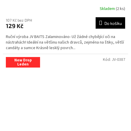
Skladem
(2 ks)
107 Kč bez DPH
Do košíku
129 Kč
Ruční výroba JV BAITS Zalaminováno- Už žádné chybějící oči na
nástrahách! Ideální na většinu našich dravců, zejména na štiky, větší
candáty a sumce Krásně lesklý povrch...
Kód:
JV-0387
New Drop
Leden