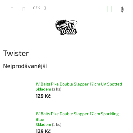
Přejít
NÁKUP
na
CZK
obsah
KOŠÍK
Twister
Nejprodávanější
JV Baits Pike Double Slapper 17 cm UV Spotted
Skladem
(3 ks)
129 Kč
JV Baits Pike Double Slapper 17 cm Sparkling
Blue
Skladem
(1 ks)
129 Kč