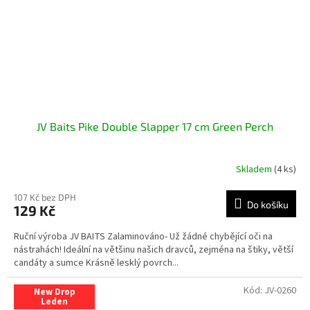
JV Baits Pike Double Slapper 17 cm Green Perch
Skladem
(4 ks)
107 Kč bez DPH
Do košíku
129 Kč
Ruční výroba JV BAITS Zalaminováno- Už žádné chybějící oči na
nástrahách! Ideální na většinu našich dravců, zejména na štiky, větší
candáty a sumce Krásně lesklý povrch...
Kód:
JV-0260
New Drop
Leden