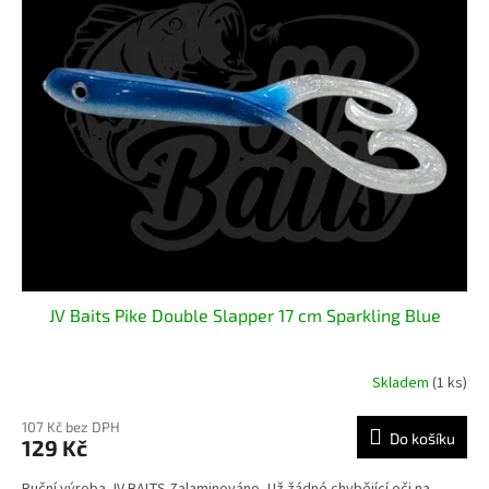
JV Baits Pike Double Slapper 17 cm Sparkling Blue
Skladem
(1 ks)
107 Kč bez DPH
Do košíku
129 Kč
Ruční výroba JV BAITS Zalaminováno- Už žádné chybějící oči na