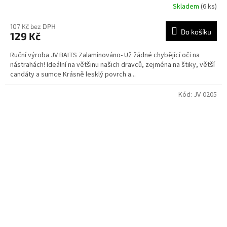
Skladem
(6 ks)
107 Kč bez DPH
Do košíku
129 Kč
Ruční výroba JV BAITS Zalaminováno- Už žádné chybějící oči na
nástrahách! Ideální na většinu našich dravců, zejména na štiky, větší
candáty a sumce Krásně lesklý povrch a...
Kód:
JV-0205