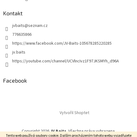
Kontakt
jvbaits
@
seznam.cz
776635866
https://www.facebook.com/JV-Baits-105678285220285
jv.baits
https://youtube.com/channel/UCVlncIvz1F97JKSMYh_d96A
Facebook
Vytvořil Shoptet
Copyright 2026
JV Baits
. Všechna práva vyhrazena.
Tento web používá soubory cookie. Dalším procházením tohoto webu vyjadřujete