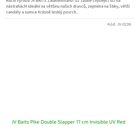
Ruční výroba JV BAITS Zalaminováno- Už žádné chybějící oči na
nástrahách! Ideální na většinu našich dravců, zejména na štiky, větší
candáty a sumce Krásně lesklý povrch...
Kód:
JV-0236
JV Baits Pike Double Slapper 17 cm Invisible UV Red