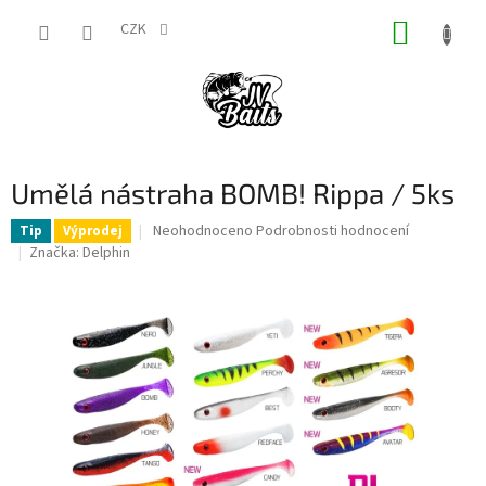
Přejít
NÁKUP
na
CZK
obsah
KOŠÍK
Umělá nástraha BOMB! Rippa / 5ks
Průměrné
Neohodnoceno
Podrobnosti hodnocení
Tip
Výprodej
hodnocení
Značka:
Delphin
produktu
je
0,0
z
5
hvězdiček.