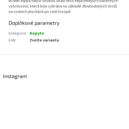
BOMB! Rippa nabízí širokou škálu těch nejúčinnějších barevných
vyhotovení, která byla vybrána na základě dlouhodobých testů
na vodních plochách po celé Evropě.
Doplňkové parametry
Kategorie
:
Kopyto
EAN
:
Zvolte variantu
Z
á
p
a
Instagram
t
í