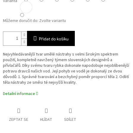
Varianta
Můžeme doručit do:
Zvolte variantu
Přidat do košíku
Nejvyhledávanější tvar umělé nástrahy s velmi širokým spektrem
použití, kompletně navržený týmem slovenských designérů a
přívlačářů. Díky svému tvaru rybka dokonale napodobuje nejoblíbenější
potravu dravců našich vod. Její pohyb ve vodě je dokonalý ze dvou
důvodů: 1. Správné tvarování a bezchybný poměr proporcí těla 2. Odlití
těla nástrahy ze směsi té nejvyšší kvality.
Detailní informace
ZEPTAT SE
HLÍDAT
SDÍLET