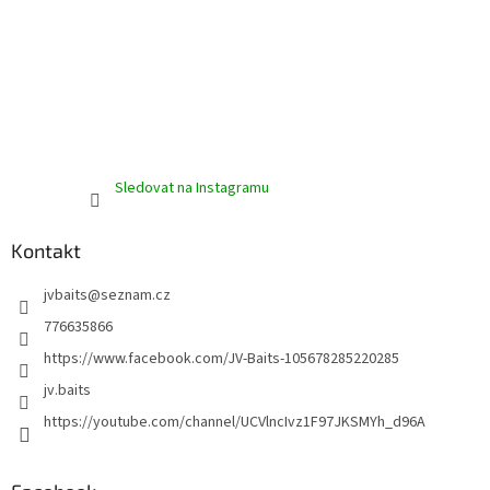
Sledovat na Instagramu
Kontakt
jvbaits
@
seznam.cz
776635866
https://www.facebook.com/JV-Baits-105678285220285
jv.baits
https://youtube.com/channel/UCVlncIvz1F97JKSMYh_d96A