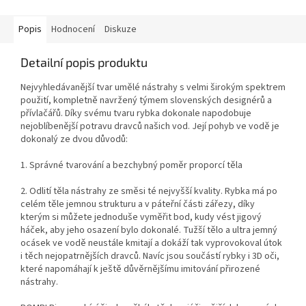
Popis
Hodnocení
Diskuze
Detailní popis produktu
Nejvyhledávanější tvar umělé nástrahy s velmi širokým spektrem
použití, kompletně navržený týmem slovenských designérů a
přívlačářů. Díky svému tvaru rybka dokonale napodobuje
nejoblíbenější potravu dravců našich vod. Její pohyb ve vodě je
dokonalý ze dvou důvodů:
1. Správné tvarování a bezchybný poměr proporcí těla
2. Odlití těla nástrahy ze směsi té nejvyšší kvality. Rybka má po
celém těle jemnou strukturu a v páteřní části zářezy, díky
kterým si můžete jednoduše vyměřit bod, kudy vést jigový
háček, aby jeho osazení bylo dokonalé. Tužší tělo a ultra jemný
ocásek ve vodě neustále kmitají a dokáží tak vyprovokoval útok
i těch nejopatrnějších dravců. Navíc jsou součástí rybky i 3D oči,
které napomáhají k ještě důvěrnějšímu imitování přirozené
nástrahy.