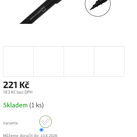
221 Kč
183 Kč bez DPH
Měrná
Skladem
(1 ks)
cena:
Varianta
Můžeme doručit do:
10.8.2026