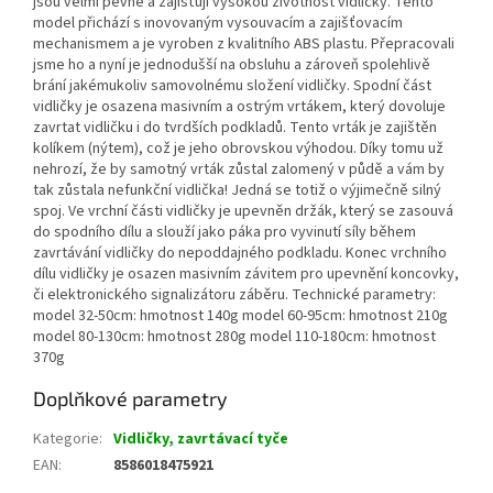
jsou velmi pevné a zajišťují vysokou životnost vidličky. Tento
model přichází s inovovaným vysouvacím a zajišťovacím
mechanismem a je vyroben z kvalitního ABS plastu. Přepracovali
jsme ho a nyní je jednodušší na obsluhu a zároveň spolehlivě
brání jakémukoliv samovolnému složení vidličky. Spodní část
vidličky je osazena masivním a ostrým vrtákem, který dovoluje
zavrtat vidličku i do tvrdších podkladů. Tento vrták je zajištěn
kolíkem (nýtem), což je jeho obrovskou výhodou. Díky tomu už
nehrozí, že by samotný vrták zůstal zalomený v půdě a vám by
tak zůstala nefunkční vidlička! Jedná se totiž o výjimečně silný
spoj. Ve vrchní části vidličky je upevněn držák, který se zasouvá
do spodního dílu a slouží jako páka pro vyvinutí síly během
zavrtávání vidličky do nepoddajného podkladu. Konec vrchního
dílu vidličky je osazen masivním závitem pro upevnění koncovky,
či elektronického signalizátoru záběru. Technické parametry:
model 32-50cm: hmotnost 140g model 60-95cm: hmotnost 210g
model 80-130cm: hmotnost 280g model 110-180cm: hmotnost
370g
Doplňkové parametry
Kategorie
:
Vidličky, zavrtávací tyče
EAN
:
8586018475921