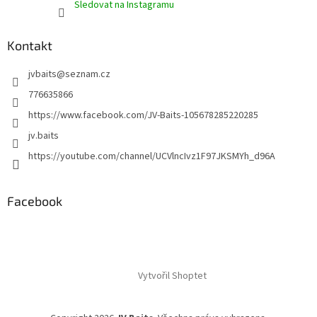
Sledovat na Instagramu
Kontakt
jvbaits
@
seznam.cz
776635866
https://www.facebook.com/JV-Baits-105678285220285
jv.baits
https://youtube.com/channel/UCVlncIvz1F97JKSMYh_d96A
Facebook
Vytvořil Shoptet