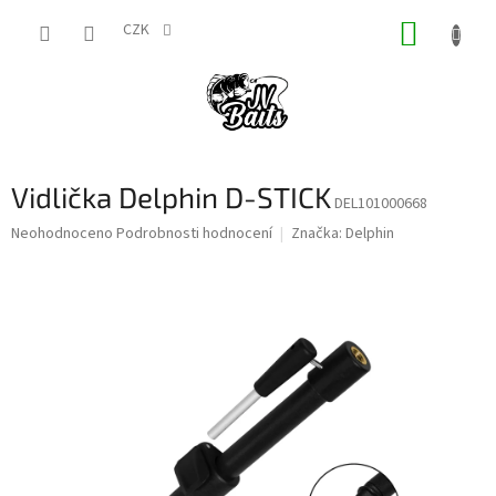
Přejít
NÁKUP
na
CZK
obsah
KOŠÍK
Vidlička Delphin D-STICK
DEL101000668
Průměrné
Neohodnoceno
Podrobnosti hodnocení
Značka:
Delphin
hodnocení
produktu
je
0,0
z
5
hvězdiček.