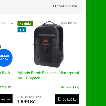
13
položek celkem
:
LUGC-14
Kód:
UWI-023
Novinka
Tip
 729 Kč
–20 %
k Pack
Mikado Batoh Backpack Waterproof
MFT Drypack 18 l
dem
(1 ks)
Skladem
(1 ks)
1 569 Kč bez DPH
 košíku
Do košíku
1 899 Kč