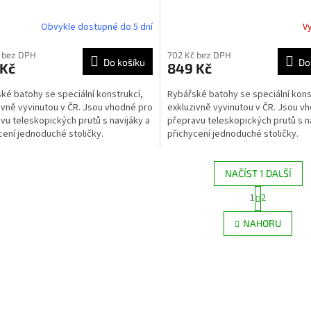
Obvykle dostupné do 5 dní
V
 bez DPH
702 Kč bez DPH
Do košíku
Do
 Kč
849 Kč
ké batohy se speciální konstrukcí,
Rybářské batohy se speciální kons
ivně vyvinutou v ČR. Jsou vhodné pro
exkluzivně vyvinutou v ČR. Jsou v
vu teleskopických prutů s navijáky a
přepravu teleskopických prutů s n
cení jednoduché stoličky.
přichycení jednoduché stoličky.
elný, 100%...
Omyvatelný, 100%...
NAČÍST 1 DALŠÍ
S
1
2
O
t
r
v
NAHORU
á
l
n
á
k
d
o
a
v
c
á
í
n
p
í