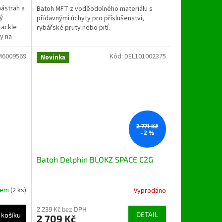
nástrah a
Batoh MFT z voděodolného materiálu s
ý
přídavnými úchyty pro příslušenství,
Tackle
rybářské pruty nebo pití.
y na
6009569
Kód:
DEL101002375
Novinka
2 771 Kč
–2 %
Batoh Delphin BLOKZ SPACE C2G
dem
(2 ks)
Vyprodáno
2 239 Kč bez DPH
DETAIL
 košíku
2 709 Kč