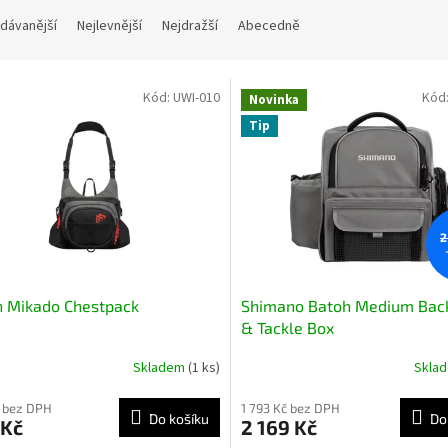
dávanější
Nejlevnější
Nejdražší
Abecedně
Kód:
UWI-010
Kód
Novinka
Tip
2
h Mikado Chestpack
Shimano Batoh Medium Bac
& Tackle Box
Skladem
(1 ks)
Skla
 bez DPH
1 793 Kč bez DPH
Do košíku
Do
 Kč
2 169 Kč