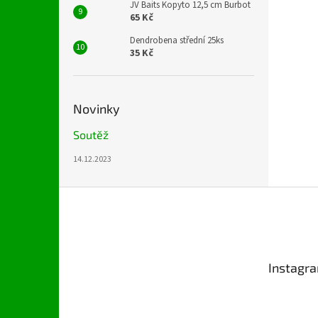
JV Baits Kopyto 12,5 cm Burbot
65 Kč
Dendrobena střední 25ks
35 Kč
Novinky
Soutěž
14.12.2023
Z
á
p
a
t
Instagr
í