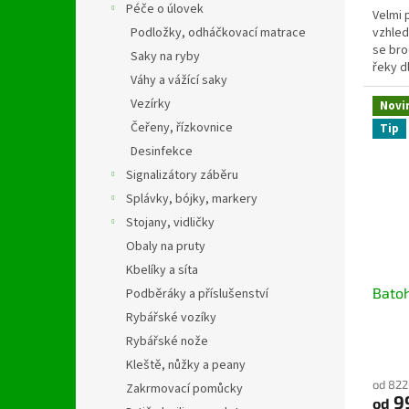
Péče o úlovek
Velmi 
vzhled
Podložky, odháčkovací matrace
se bro
Saky na ryby
řeky d
Váhy a vážící saky
zapome
Vezírky
Novi
Čeřeny, řízkovnice
Tip
Desinfekce
Signalizátory záběru
Splávky, bójky, markery
Stojany, vidličky
Obaly na pruty
Kbelíky a síta
Bato
Podběráky a příslušenství
Rybářské vozíky
Rybářské nože
Kleště, nůžky a peany
od 822
Zakrmovací pomůcky
9
od