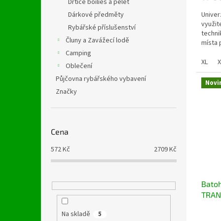
Drtiče boilies a pelet
Dárkové předměty
Univer
využit
Rybářské příslušenství
techni
Čluny a Zavážecí lodě
místa 
se vyd
Camping
XL
X
Oblečení
Půjčovna rybářského vybavení
Novi
Značky
Cena
572
Kč
2709
Kč
Batoh
TRAN
Na skladě
5