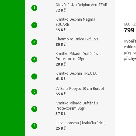
Olověná slza Delphin AeroTEAR
32 Kč
Krmítko Delphin Magma
660 Kč
SQUARE
799
35 Kč
Thermo rousnice 1kr/12ks
Rybářs
80 Kč
exkluz
přepra
Krmítko Mikado Drátěné s
přichy
Protektorem 25gr
Omyvat
28 Kč
Krmítko Delphin TRECTA
41 Kč
JV Baits Kopyto 10 cm Burbot
55 Kč
Krmítko Mikado Drátěné s
Protektorem 50gr
37 Kč
Larva barevná ( krabička 1dcl )
25 Kč