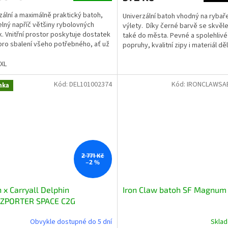
zální a maximálně praktický batoh,
Univerzální batoh vhodný na rybaře
elný napříč většiny rybolovných
výlety. Díky černé barvě se skvěle
k. Vnitřní prostor poskytuje dostatek
také do města. Pevné a spolehlivé
pro sbalení všeho potřebného, ať už
popruhy, kvalitní zipy i materiál děl
áte na...
z tohoto batohu...
XL
Kód:
DEL101002374
Kód:
IRONCLAWSA
nka
2 771 Kč
–2 %
 x Carryall Delphin
Iron Claw batoh SF Magnum
ZPORTER SPACE C2G
Obvykle dostupné do 5 dní
Skla