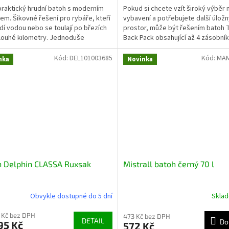
praktický hrudní batoh s moderním
Pokud si chcete vzít široký výběr 
em. Šikovné řešení pro rybáře, kteří
vybavení a potřebujete další úložn
dí vodou nebo se toulají po březích
prostor, může být řešením batoh 
louhé kilometry. Jednoduše
Back Pack obsahující až 4 zásobník
nete, že máte...
nástrahy nebo...
Kód:
DEL101003685
Kód:
MAM
nka
Novinka
h Delphin CLASSA Ruxsak
Mistrall batoh černý 70 l
Obvykle dostupné do 5 dní
Skla
 Kč bez DPH
473 Kč bez DPH
DETAIL
Do
95 Kč
572 Kč