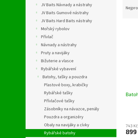
Ř
n
JV Baits Návnady a nástrahy
a
e
Nejpro
JV Baits Gumové nástrahy
z
l
e
JV Baits Hard Baits nástrahy
V
n
Mořský rybolov
ý
í
Přívlač
p
p
Návnady a nástrahy
i
r
Pruty a navijáky
s
o
p
Bižuterie a vlasce
d
r
u
Rybářské vybavení
o
k
Batohy, tašky a pouzdra
d
t
Plastové boxy, krabičky
u
ů
Rybářské tašky
Bato
k
Přívlačové tašky
t
ů
Zásobníky na návazce, penály
Pouzdra a organizéry
Obaly na navijáky a cívky
743 Kč
899
Rybářské batohy