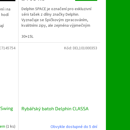
Delphin SPACE je označení pro exkluzivní
ní i na
sérii tašek z dílny značky Delphin.
 hodí
Vyznačuje se špičkovým zpracováním,
kvalitními zipy, ale zejména výjimečným
ají
designem s použitím C2G...
30+15L
E7145754
Kód:
DEL101000353
 Swing
Rybářský batoh Delphin CLASSA
dem
(1 ks)
Obvykle dostupné do 5 dní