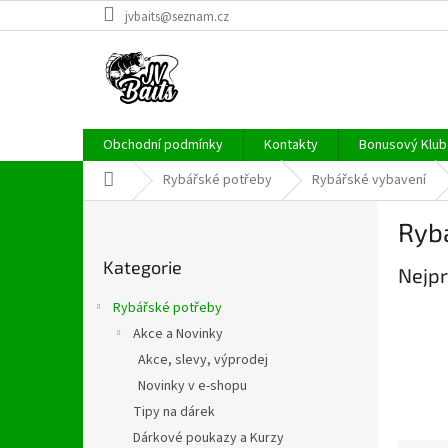
Přejít
jvbaits@seznam.cz
na
obsah
Obchodní podmínky
Kontakty
Bonusový Klub 
Domů
Rybářské potřeby
Rybářské vybavení
P
Ryb
o
Přeskočit
s
Kategorie
kategorie
Nejpr
t
r
Rybářské potřeby
a
Akce a Novinky
n
Akce, slevy, výprodej
n
í
Novinky v e-shopu
p
Tipy na dárek
a
Dárkové poukazy a Kurzy