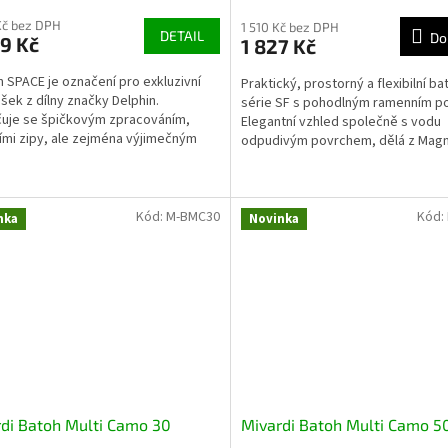
Kč bez DPH
1 510 Kč bez DPH
DETAIL
Do
9 Kč
1 827 Kč
n SPACE je označení pro exkluzivní
Praktický, prostorný a flexibilní ba
ašek z dílny značky Delphin.
série SF s pohodlným ramenním p
uje se špičkovým zpracováním,
Elegantní vzhled společně s vodu
ními zipy, ale zejména výjimečným
odpudivým povrchem, dělá z Mag
em s použitím C2G...
Swing dokonalého společníka...
Kód:
M-BMC30
Kód:
nka
Novinka
di Batoh Multi Camo 30
Mivardi Batoh Multi Camo 5