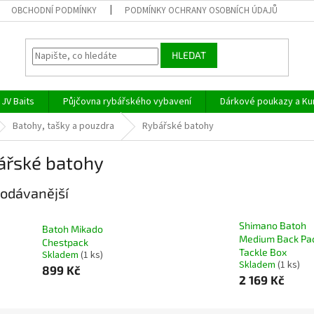
OBCHODNÍ PODMÍNKY
PODMÍNKY OCHRANY OSOBNÍCH ÚDAJŮ
HLEDAT
JV Baits
Půjčovna rybářského vybavení
Dárkové poukazy a Ku
Batohy, tašky a pouzdra
Rybářské batohy
ářské batohy
odávanější
Shimano Batoh
Batoh Mikado
Medium Back Pa
Chestpack
Tackle Box
Skladem
(1 ks)
Skladem
(1 ks)
899 Kč
2 169 Kč