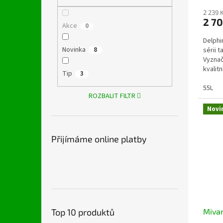
2 239 
2 70
Akce
0
Delphi
Novinka
8
sérii t
Vyznač
kvalit
Tip
3
design
55L
ROZBALIT FILTR
Novi
Přijímáme online platby
Mivar
Top 10 produktů