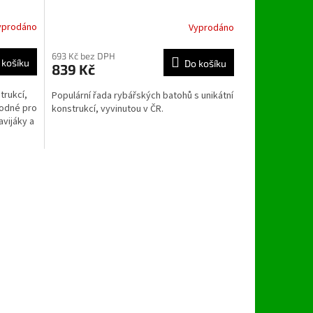
yprodáno
Vyprodáno
693 Kč bez DPH
 košíku
Do košíku
839 Kč
trukcí,
Populární řada rybářských batohů s unikátní
hodné pro
konstrukcí, vyvinutou v ČR.
avijáky a