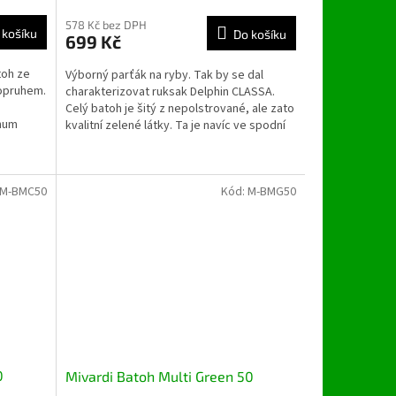
578 Kč bez DPH
 košíku
Do košíku
699 Kč
toh ze
Výborný parťák na ryby. Tak by se dal
opruhem.
charakterizovat ruksak Delphin CLASSA.
Celý batoh je šitý z nepolstrované, ale zato
num
kvalitní zelené látky. Ta je navíc ve spodní
části...
M-BMC50
Kód:
M-BMG50
0
Mivardi Batoh Multi Green 50