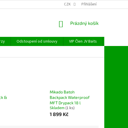
CZK
Přihlášení
NÁKUPNÍ
Prázdný košík
KOŠÍK
rzy
Odstoupení od smlouvy
VIP Člen JV Baits
OBECNÉ NAŘ
Mikado Batoh
ck &
Backpack Waterproof
MFT Drypack 18 l
Skladem
(1 ks)
1 899 Kč