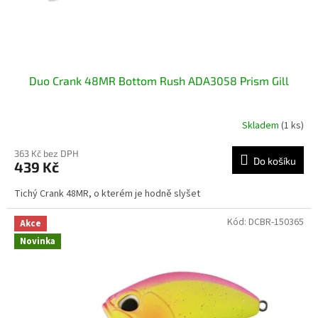
k
t
ů
Duo Crank 48MR Bottom Rush ADA3058 Prism Gill
Skladem
(1 ks)
363 Kč bez DPH
Do košíku
439 Kč
Tichý Crank 48MR, o kterém je hodně slyšet
Kód:
DCBR-150365
Akce
Novinka