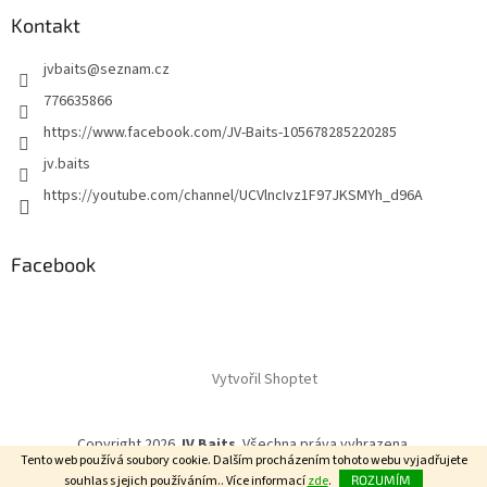
Kontakt
jvbaits
@
seznam.cz
776635866
https://www.facebook.com/JV-Baits-105678285220285
jv.baits
https://youtube.com/channel/UCVlncIvz1F97JKSMYh_d96A
Facebook
Vytvořil Shoptet
Copyright 2026
JV Baits
. Všechna práva vyhrazena.
Tento web používá soubory cookie. Dalším procházením tohoto webu vyjadřujete
souhlas s jejich používáním.. Více informací
zde
.
ROZUMÍM