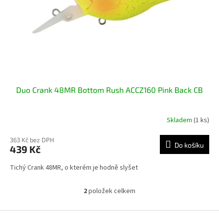
Duo Crank 48MR Bottom Rush ACCZ160 Pink Back CB
Skladem
(1 ks)
363 Kč bez DPH
Do košíku
439 Kč
Tichý Crank 48MR, o kterém je hodně slyšet
2
položek celkem
O
v
l
Z