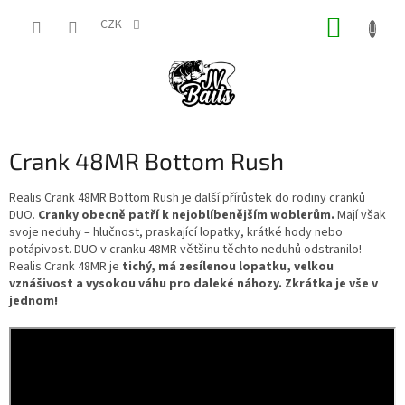
Přejít
NÁKUP
na
CZK
obsah
KOŠÍK
Crank 48MR Bottom Rush
Realis Crank 48MR Bottom Rush je další přírůstek do rodiny cranků
DUO.
Cranky obecně patří k nejoblíbenějším woblerům.
Mají však
svoje neduhy – hlučnost, praskající lopatky, krátké hody nebo
potápivost. DUO v cranku 48MR většinu těchto neduhů odstranilo!
Realis Crank 48MR je
tichý, má zesílenou lopatku, velkou
vznášivost a vysokou váhu pro daleké náhozy. Zkrátka je vše v
jednom!