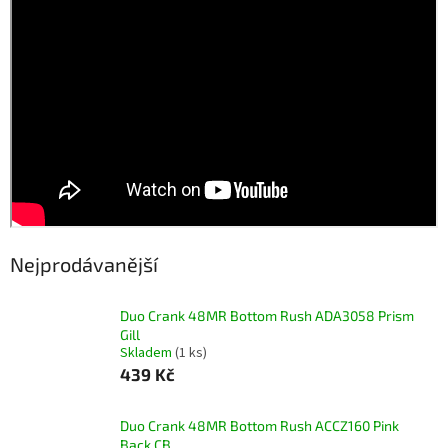
Nejprodávanější
Duo Crank 48MR Bottom Rush ADA3058 Prism
Gill
Skladem
(1 ks)
439 Kč
Duo Crank 48MR Bottom Rush ACCZ160 Pink
Back CB