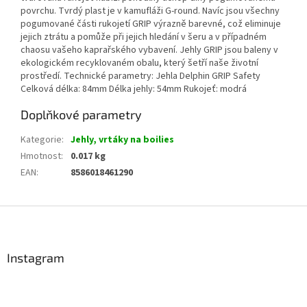
povrchu. Tvrdý plast je v kamufláži G-round. Navíc jsou všechny
pogumované části rukojetí GRIP výrazně barevné, což eliminuje
jejich ztrátu a pomůže při jejich hledání v šeru a v případném
chaosu vašeho kaprařského vybavení. Jehly GRIP jsou baleny v
ekologickém recyklovaném obalu, který šetří naše životní
prostředí. Technické parametry: Jehla Delphin GRIP Safety
Celková délka: 84mm Délka jehly: 54mm Rukojeť: modrá
Doplňkové parametry
Kategorie
:
Jehly, vrtáky na boilies
Hmotnost
:
0.017 kg
EAN
:
8586018461290
Z
á
p
a
Instagram
t
í