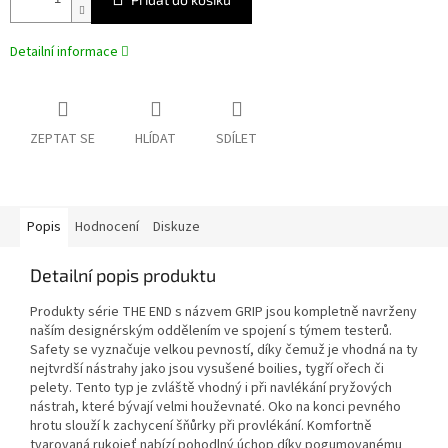
Detailní informace
ZEPTAT SE
HLÍDAT
SDÍLET
Popis
Hodnocení
Diskuze
Detailní popis produktu
Produkty série THE END s názvem GRIP jsou kompletně navrženy
naším designérským oddělením ve spojení s týmem testerů.
Safety se vyznačuje velkou pevností, díky čemuž je vhodná na ty
nejtvrdší nástrahy jako jsou vysušené boilies, tygří ořech či
pelety. Tento typ je zvláště vhodný i při navlékání pryžových
nástrah, které bývají velmi houževnaté. Oko na konci pevného
hrotu slouží k zachycení šňůrky při provlékání. Komfortně
tvarovaná rukojeť nabízí pohodlný úchop díky pogumovanému