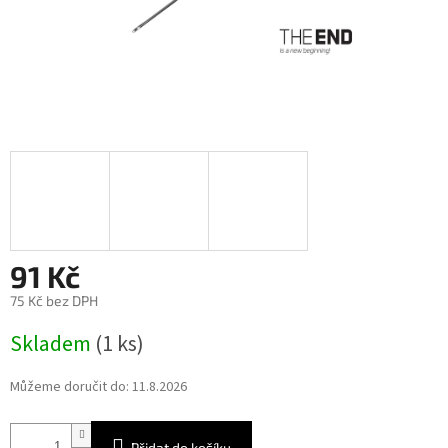
91 Kč
75 Kč bez DPH
Měrná
Skladem
(1 ks)
cena:
Můžeme doručit do:
11.8.2026
Přidat do košíku