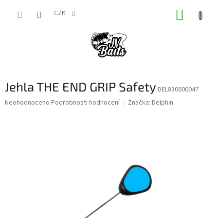
Přejít
NÁKUP
na
CZK
obsah
KOŠÍK
Jehla THE END GRIP Safety
DEL830600047
Průměrné
Neohodnoceno
Podrobnosti hodnocení
Značka:
Delphin
hodnocení
produktu
je
0,0
z
5
hvězdiček.