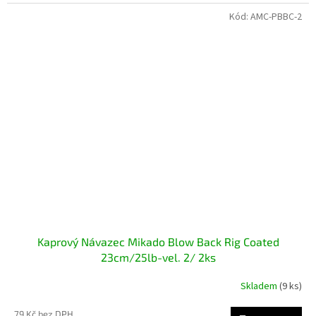
Kód:
AMC-PBBC-2
Kaprový Návazec Mikado Blow Back Rig Coated
23cm/25lb-vel. 2/ 2ks
Skladem
(9 ks)
79 Kč bez DPH