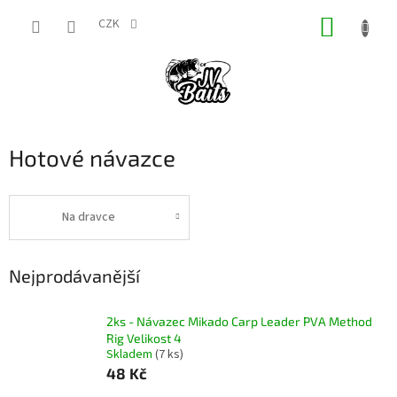
Přejít
NÁKUP
na
CZK
obsah
KOŠÍK
Hotové návazce
Na dravce
Nejprodávanější
2ks - Návazec Mikado Carp Leader PVA Method
Rig Velikost 4
Skladem
(7 ks)
48 Kč