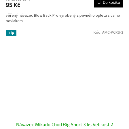
Do košíku
95 Kč
věřený návazec Blow Back Pro vyrobený z pevného opletu s camo
povlakem.
Kód:
AMC-PCRS-2
Tip
Návazec Mikado Chod Rig Short 3 ks Velikost 2