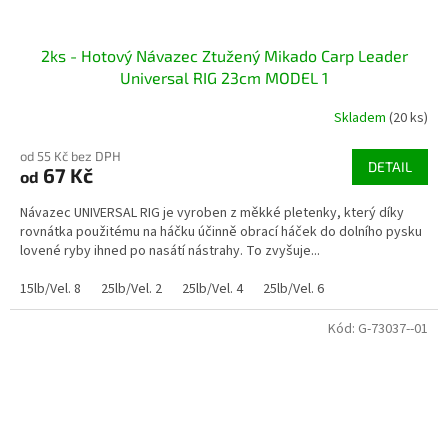
2ks - Hotový Návazec Ztužený Mikado Carp Leader
Universal RIG 23cm MODEL 1
Skladem
(20 ks)
od 55 Kč bez DPH
DETAIL
67 Kč
od
Návazec UNIVERSAL RIG je vyroben z měkké pletenky, který díky
rovnátka použitému na háčku účinně obrací háček do dolního pysku
lovené ryby ihned po nasátí nástrahy. To zvyšuje...
15lb/Vel. 8
25lb/Vel. 2
25lb/Vel. 4
25lb/Vel. 6
Kód:
G-73037--01