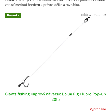
zakončené smyčkou. Perfektní návazec pro lov za použití PVA nebo
variací method feederu. Správná délka a rovnátko...
Kód:
G-73017--06
Novinka
Giants fishing Kaprový návazec Boilie Rig Fluoro Pop-Up
20lb
Vyprodáno