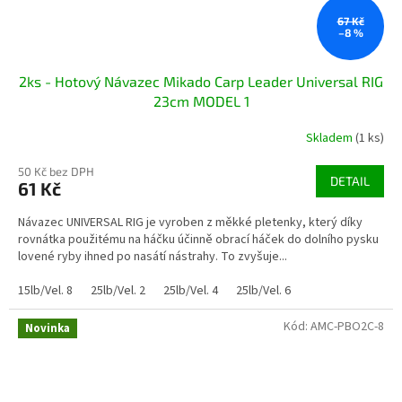
67 Kč
–8 %
2ks - Hotový Návazec Mikado Carp Leader Universal RIG
23cm MODEL 1
Skladem
(1 ks)
50 Kč bez DPH
DETAIL
61 Kč
Návazec UNIVERSAL RIG je vyroben z měkké pletenky, který díky
rovnátka použitému na háčku účinně obrací háček do dolního pysku
lovené ryby ihned po nasátí nástrahy. To zvyšuje...
15lb/Vel. 8
25lb/Vel. 2
25lb/Vel. 4
25lb/Vel. 6
Kód:
AMC-PBO2C-8
Novinka