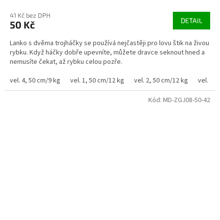
41 Kč bez DPH
DETAIL
50 Kč
Lanko s dvěma trojháčky se používá nejčastěji pro lovu štik na živou
rybku. Když háčky dobře upevníte, můžete dravce seknout hned a
nemusíte čekat, až rybku celou pozře.
vel. 4, 50 cm/9 kg
vel. 1, 50 cm/12 kg
vel. 2, 50 cm/12 kg
vel. 1,
Kód:
MD-ZGJ08-50-42