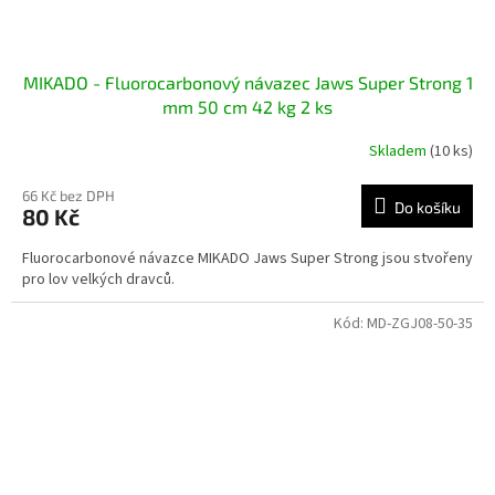
MIKADO - Fluorocarbonový návazec Jaws Super Strong 1
mm 50 cm 42 kg 2 ks
Skladem
(10 ks)
66 Kč bez DPH
Do košíku
80 Kč
Fluorocarbonové návazce MIKADO Jaws Super Strong jsou stvořeny
pro lov velkých dravců.
Kód:
MD-ZGJ08-50-35