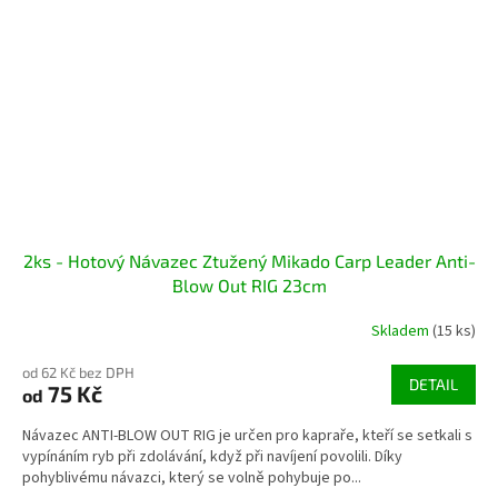
2ks - Hotový Návazec Ztužený Mikado Carp Leader Anti-
Blow Out RIG 23cm
Skladem
(15 ks)
od 62 Kč bez DPH
DETAIL
75 Kč
od
Návazec ANTI-BLOW OUT RIG je určen pro kapraře, kteří se setkali s
vypínáním ryb při zdolávání, když při navíjení povolili. Díky
pohyblivému návazci, který se volně pohybuje po...