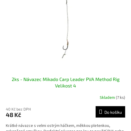
i
u
s
k
p
t
r
ů
o
d
u
k
t
ů
2ks - Návazec Mikado Carp Leader PVA Method Rig
Velikost 4
Skladem
(7 ks)
40 Kč bez DPH
Do košíku
48 Kč
Krátké návazce s velmi ostrým háčkem, měkkou pletenkou,