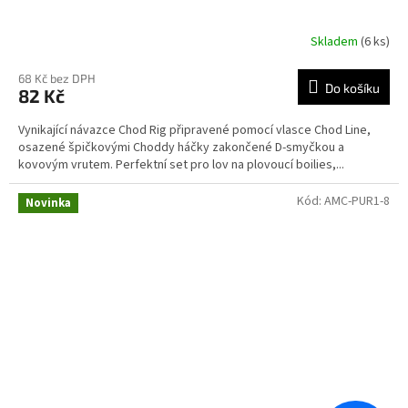
Skladem
(6 ks)
68 Kč bez DPH
Do košíku
82 Kč
Vynikající návazce Chod Rig připravené pomocí vlasce Chod Line,
osazené špičkovými Choddy háčky zakončené D-smyčkou a
kovovým vrutem. Perfektní set pro lov na plovoucí boilies,...
Kód:
AMC-PUR1-8
Novinka