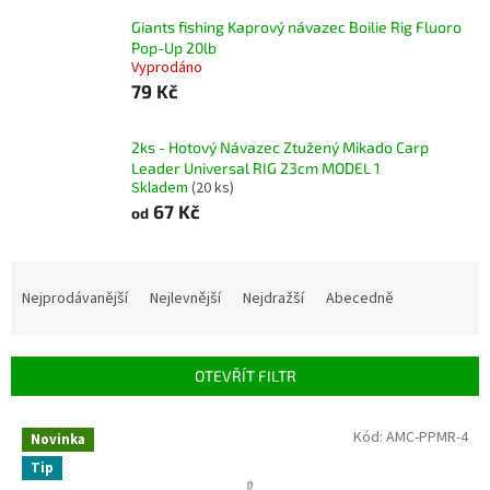
Giants fishing Kaprový návazec Boilie Rig Fluoro
Pop-Up 20lb
Vyprodáno
79 Kč
2ks - Hotový Návazec Ztužený Mikado Carp
Leader Universal RIG 23cm MODEL 1
Skladem
(20 ks)
67 Kč
od
Ř
a
Nejprodávanější
Nejlevnější
Nejdražší
Abecedně
z
e
n
OTEVŘÍT FILTR
í
p
V
Kód:
AMC-PPMR-4
r
Novinka
ý
o
Tip
p
d