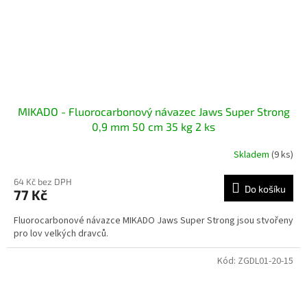
MIKADO - Fluorocarbonový návazec Jaws Super Strong
0,9 mm 50 cm 35 kg 2 ks
Skladem
(9 ks)
64 Kč bez DPH
Do košíku
77 Kč
Fluorocarbonové návazce MIKADO Jaws Super Strong jsou stvořeny
pro lov velkých dravců.
Kód:
ZGDL01-20-15