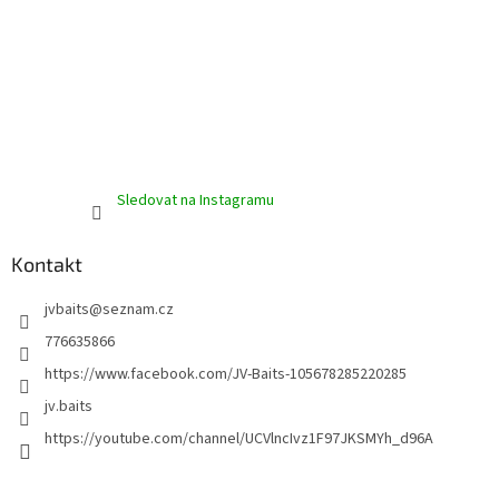
u
Sledovat na Instagramu
Kontakt
jvbaits
@
seznam.cz
776635866
https://www.facebook.com/JV-Baits-105678285220285
jv.baits
https://youtube.com/channel/UCVlncIvz1F97JKSMYh_d96A