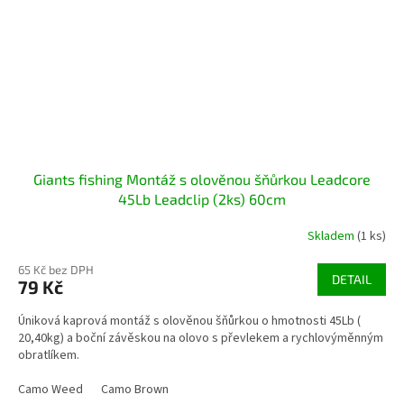
Giants fishing Montáž s olověnou šňůrkou Leadcore
45Lb Leadclip (2ks) 60cm
Skladem
(1 ks)
65 Kč bez DPH
DETAIL
79 Kč
Úniková kaprová montáž s olověnou šňůrkou o hmotnosti 45Lb (
20,40kg) a boční závěskou na olovo s převlekem a rychlovýměnným
obratlíkem.
Camo Weed
Camo Brown