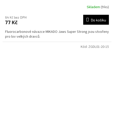
Skladem
(9 ks)
64 Kč bez DPH
Do košíku
77 Kč
Fluorocarbonové návazce MIKADO Jaws Super Strong jsou stvořeny
pro lov velkých dravců.
Kód:
ZGDL01-20-15