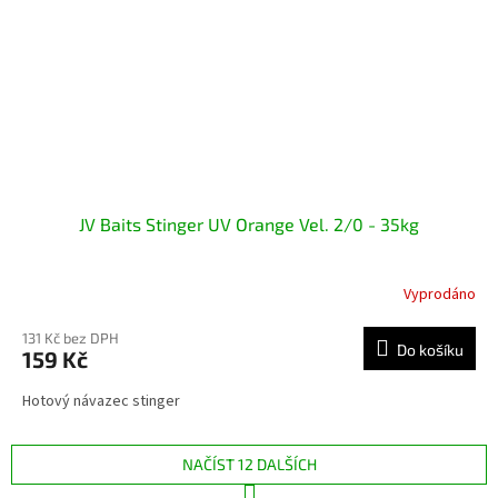
JV Baits Stinger UV Orange Vel. 2/0 - 35kg
Vyprodáno
131 Kč bez DPH
Do košíku
159 Kč
Hotový návazec stinger
NAČÍST 12 DALŠÍCH
S