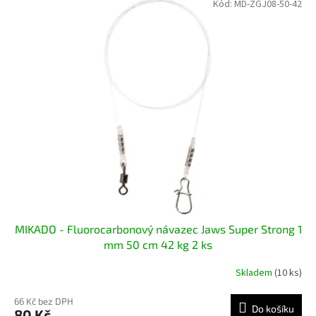
Kód:
MD-ZGJ08-50-42
MIKADO - Fluorocarbonový návazec Jaws Super Strong 1
mm 50 cm 42 kg 2 ks
Skladem
(10 ks)
66 Kč bez DPH
Do košíku
80 Kč