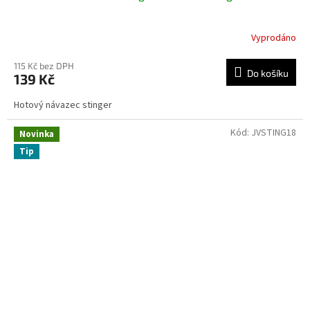
Vyprodáno
115 Kč bez DPH
Do košíku
139 Kč
Hotový návazec stinger
Kód:
JVSTING18
Novinka
Tip