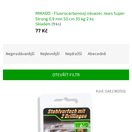
MIKADO - Fluorocarbonový návazec Jaws Super
Strong 0,9 mm 50 cm 35 kg 2 ks
Skladem
(9 ks)
77 Kč
Ř
a
Nejprodávanější
Nejlevnější
Nejdražší
Abecedně
z
e
n
OTEVŘÍT FILTR
í
p
V
Kód:
SAE1963501
r
ý
o
p
d
i
u
s
k
p
t
r
ů