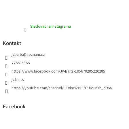
Sledovat na Instagramu
Kontakt
jvbaits
@
seznam.cz
776635866
https://www.facebook.com/JV-Baits-105678285220285
jv.baits
https://youtube.com/channel/UCVlncIvz1F97JKSMYh_d96A
Facebook