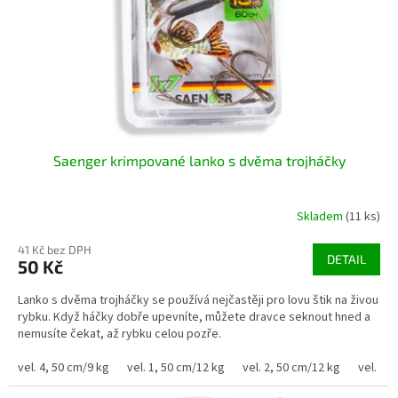
o
d
u
k
t
ů
Saenger krimpované lanko s dvěma trojháčky
Skladem
(11 ks)
41 Kč bez DPH
DETAIL
50 Kč
Lanko s dvěma trojháčky se používá nejčastěji pro lovu štik na živou
rybku. Když háčky dobře upevníte, můžete dravce seknout hned a
nemusíte čekat, až rybku celou pozře.
vel. 4, 50 cm/9 kg
vel. 1, 50 cm/12 kg
vel. 2, 50 cm/12 kg
vel. 1,