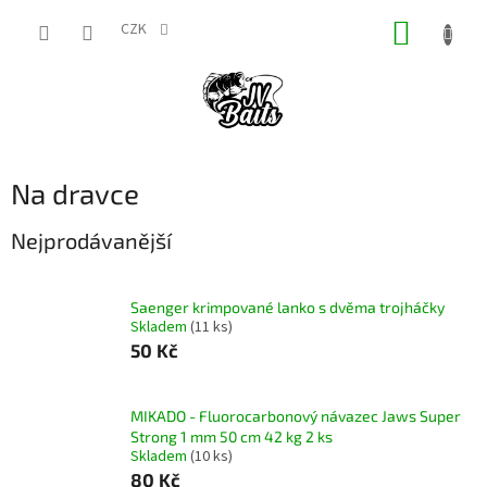
Přejít
NÁKUP
na
CZK
obsah
KOŠÍK
Na dravce
Nejprodávanější
Saenger krimpované lanko s dvěma trojháčky
Skladem
(11 ks)
50 Kč
MIKADO - Fluorocarbonový návazec Jaws Super
Strong 1 mm 50 cm 42 kg 2 ks
Skladem
(10 ks)
80 Kč