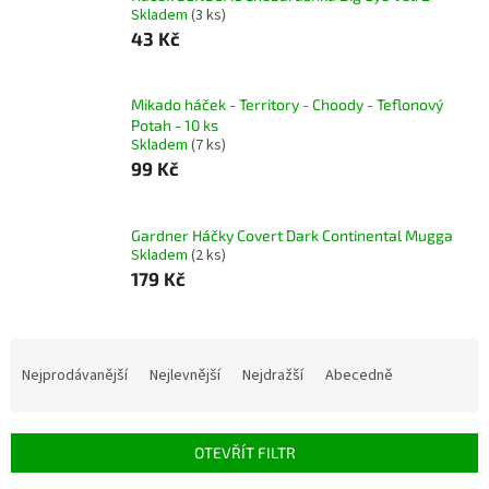
Skladem
(3 ks)
43 Kč
Mikado háček - Territory - Choody - Teflonový
Potah - 10 ks
Skladem
(7 ks)
99 Kč
Gardner Háčky Covert Dark Continental Mugga
Skladem
(2 ks)
179 Kč
Ř
a
Nejprodávanější
Nejlevnější
Nejdražší
Abecedně
z
e
n
OTEVŘÍT FILTR
í