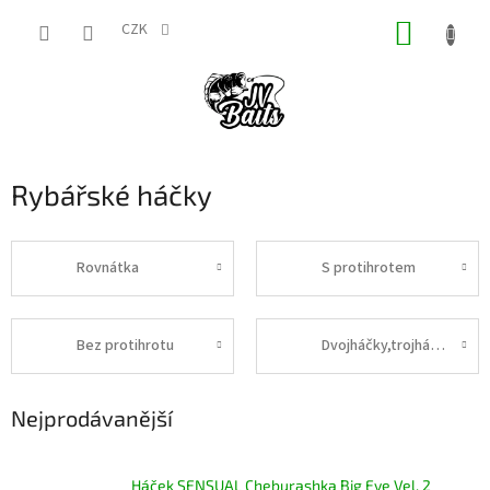
Přejít
NÁKUP
na
CZK
obsah
KOŠÍK
Rybářské háčky
Rovnátka
S protihrotem
Bez protihrotu
Dvojháčky,trojháčky
Nejprodávanější
Háček SENSUAL Cheburashka Big Eye Vel. 2