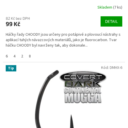
Skladem
(7 ks)
82 Kč bez DPH
DETAIL
99 Kč
Háčky řady CHOODY jsou určeny pro potápivé a plovoucí nástrahy s
aplikací tuhých návazcových materiálů, jako je fluorocarbon. Tvar
háčku CHOODY byl navrženy tak, aby dokonale...
6
4
2
8
Kód:
DMHX-6
Tip