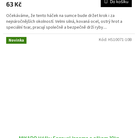
Do košíku
63 Kč
Očekáváme, že tento háček na sumce bude držet krok i za
nejnáročnějších okolností. Velmi silná, kovaná ocel, ostrý hrot a
speciální tvar, pracují společně a bezpečně drží ryby....
Kód:
HS10071-10B
Novinka
MIKADO Háčky Sensual Iseama s očkem 10ks