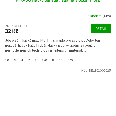
Skladem
(4 ks)
26 Kč bez DPH
DETAIL
32 Kč
Jde o sérii háčků mezi kterými si najde pro svoje potřeby ten
nejlepší háček každý rybář. Háčky jsou vyráběny za použití
nejmodernějších technologií a nejlepších materiálů....
10
6
4
2
1
1/0
8
12
3/0
Kód:
DEL101002025