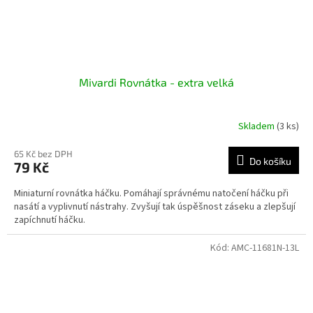
Mivardi Rovnátka - extra velká
Skladem
(3 ks)
65 Kč bez DPH
Do košíku
79 Kč
Miniaturní rovnátka háčku. Pomáhají správnému natočení háčku při
nasátí a vyplivnutí nástrahy. Zvyšují tak úspěšnost záseku a zlepšují
zapíchnutí háčku.
Kód:
AMC-11681N-13L