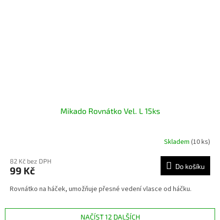
Mikado Rovnátko Vel. L 15ks
Skladem
(10 ks)
82 Kč bez DPH
Do košíku
99 Kč
Rovnátko na háček, umožňuje přesné vedení vlasce od háčku.
NAČÍST 12 DALŠÍCH