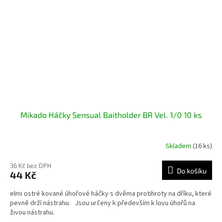
Mikado Háčky Sensual Baitholder BR Vel. 1/0 10 ks
Skladem
(16 ks)
36 Kč bez DPH
Do košíku
44 Kč
elmi ostré kované úhořové háčky s dvěma protihroty na dříku, které
pevně drží nástrahu. Jsou určeny k především k lovu úhořů na
živou nástrahu.