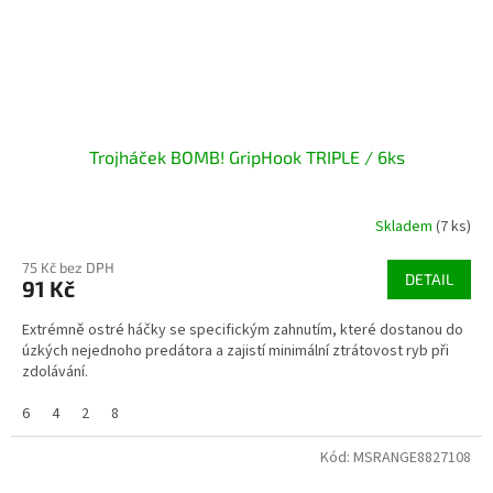
Trojháček BOMB! GripHook TRIPLE / 6ks
Skladem
(7 ks)
75 Kč bez DPH
DETAIL
91 Kč
Extrémně ostré háčky se specifickým zahnutím, které dostanou do
úzkých nejednoho predátora a zajistí minimální ztrátovost ryb při
zdolávání.
6
4
2
8
Kód:
MSRANGE8827108