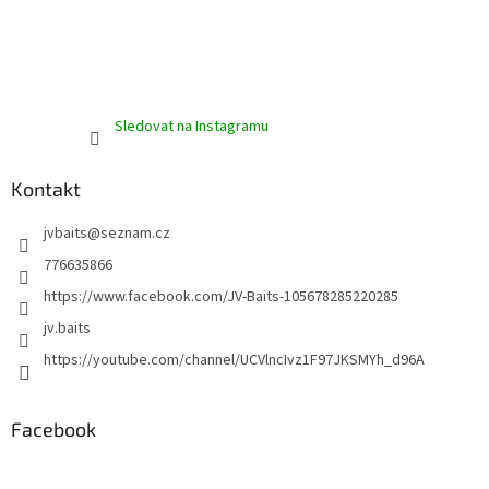
Sledovat na Instagramu
Kontakt
jvbaits
@
seznam.cz
776635866
https://www.facebook.com/JV-Baits-105678285220285
jv.baits
https://youtube.com/channel/UCVlncIvz1F97JKSMYh_d96A
Facebook