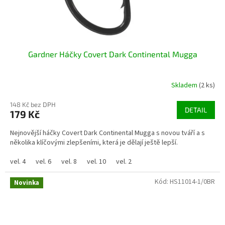
Gardner Háčky Covert Dark Continental Mugga
Skladem
(2 ks)
148 Kč bez DPH
DETAIL
179 Kč
Nejnovější háčky Covert Dark Continental Mugga s novou tváří a s
několika klíčovými zlepšeními, která je dělají ještě lepší.
vel. 4
vel. 6
vel. 8
vel. 10
vel. 2
Kód:
HS11014-1/0BR
Novinka