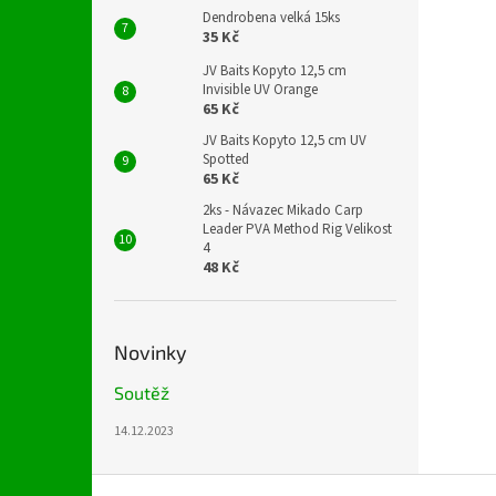
Dendrobena velká 15ks
35 Kč
JV Baits Kopyto 12,5 cm
Invisible UV Orange
65 Kč
JV Baits Kopyto 12,5 cm UV
Spotted
65 Kč
2ks - Návazec Mikado Carp
Leader PVA Method Rig Velikost
4
48 Kč
Novinky
Soutěž
14.12.2023
Z