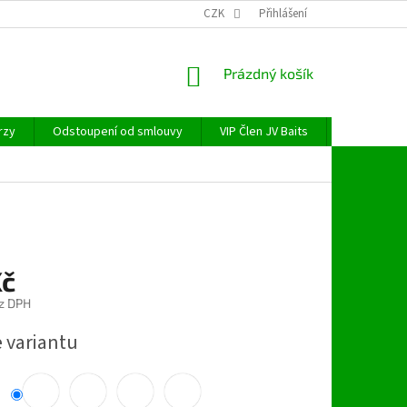
CZK
Přihlášení
NÁKUPNÍ
Prázdný košík
KOŠÍK
rzy
Odstoupení od smlouvy
VIP Člen JV Baits
OBECNÉ NAŘ
Kč
z DPH
e variantu