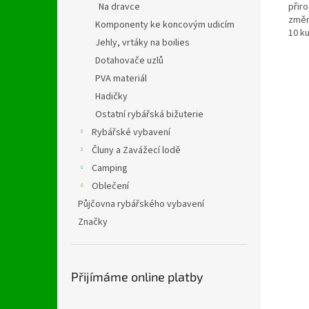
Na dravce
přir
změnu
Komponenty ke koncovým udicím
10 ku
Jehly, vrtáky na boilies
Dotahovače uzlů
PVA materiál
Hadičky
Ostatní rybářská bižuterie
Rybářské vybavení
Čluny a Zavážecí lodě
Camping
Oblečení
Půjčovna rybářského vybavení
Značky
Přijímáme online platby