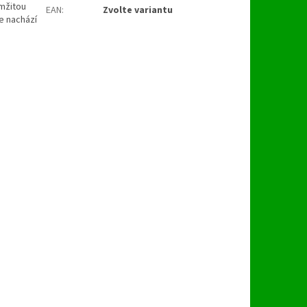
mžitou
EAN
:
Zvolte variantu
se nachází