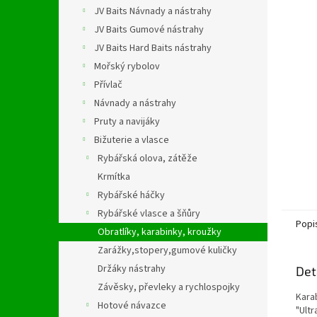
n
JV Baits Návnady a nástrahy
e
JV Baits Gumové nástrahy
l
JV Baits Hard Baits nástrahy
Mořský rybolov
Přívlač
Návnady a nástrahy
Pruty a navijáky
Bižuterie a vlasce
Rybářská olova, zátěže
Krmítka
Rybářské háčky
Rybářské vlasce a šňůry
Popi
Obratlíky, karabinky, kroužky
Zarážky,stopery,gumové kuličky
Držáky nástrahy
Det
Závěsky, převleky a rychlospojky
Kara
Hotové návazce
"Ultr