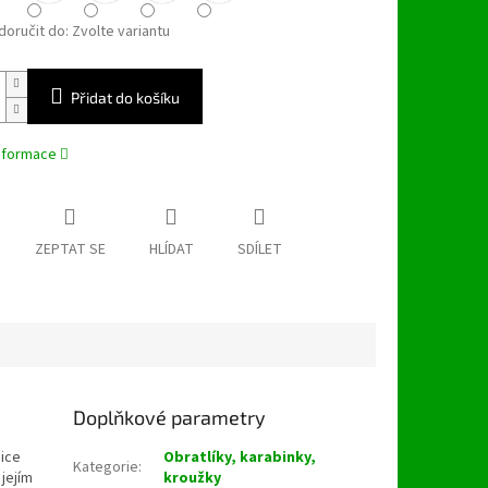
oručit do:
Zvolte variantu
Přidat do košíku
informace
ZEPTAT SE
HLÍDAT
SDÍLET
Doplňkové parametry
nice
Obratlíky, karabinky,
Kategorie
:
 jejím
kroužky