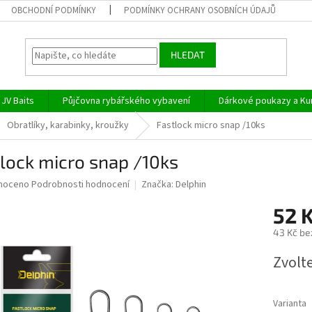
OBCHODNÍ PODMÍNKY
PODMÍNKY OCHRANY OSOBNÍCH ÚDAJŮ
HLEDAT
JV Baits
Půjčovna rybářského vybavení
Dárkové poukazy a Ku
Obratlíky, karabinky, kroužky
Fastlock micro snap /10ks
lock micro snap /10ks
né
noceno
Podrobnosti hodnocení
Značka:
Delphin
ní
52 
u
43 Kč be
Měrná
Zvolt
cena:
ek.
Varianta