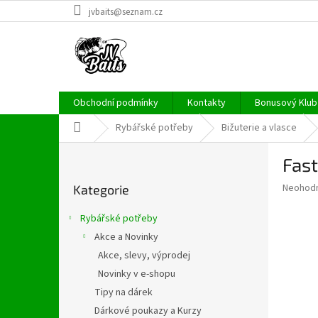
Přejít
jvbaits@seznam.cz
na
obsah
Obchodní podmínky
Kontakty
Bonusový Klub 
Domů
Rybářské potřeby
Bižuterie a vlasce
P
Fast
o
Přeskočit
s
Průměr
Neohod
Kategorie
kategorie
t
hodnoce
r
produkt
Rybářské potřeby
a
je
Akce a Novinky
0,0
n
z
Akce, slevy, výprodej
n
5
í
Novinky v e-shopu
hvězdič
p
Tipy na dárek
a
Dárkové poukazy a Kurzy