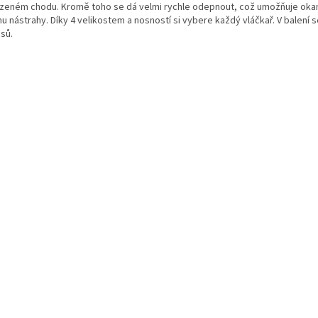
ozeném chodu. Kromě toho se dá velmi rychle odepnout, což umožňuje oka
 nástrahy. Díky 4 velikostem a nosností si vybere každý vláčkař. V balení 
sů.