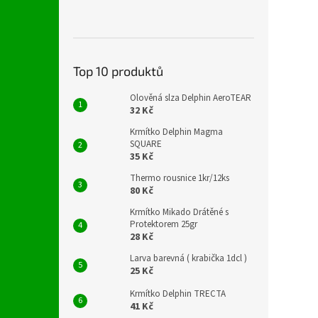
Top 10 produktů
Olověná slza Delphin AeroTEAR
32 Kč
Krmítko Delphin Magma
SQUARE
35 Kč
Thermo rousnice 1kr/12ks
80 Kč
Krmítko Mikado Drátěné s
Protektorem 25gr
28 Kč
Larva barevná ( krabička 1dcl )
25 Kč
Krmítko Delphin TRECTA
41 Kč