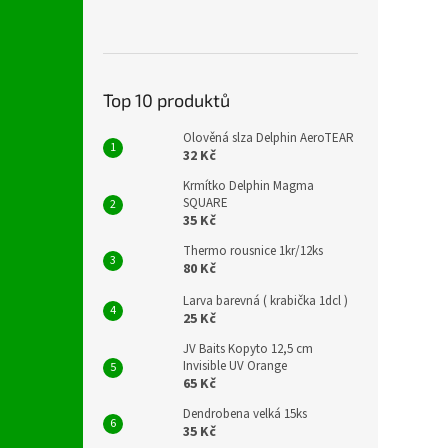
Top 10 produktů
Olověná slza Delphin AeroTEAR
32 Kč
Krmítko Delphin Magma
SQUARE
35 Kč
Thermo rousnice 1kr/12ks
80 Kč
Larva barevná ( krabička 1dcl )
25 Kč
JV Baits Kopyto 12,5 cm
Invisible UV Orange
65 Kč
Dendrobena velká 15ks
35 Kč