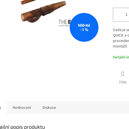
100 Kč
–1 %
Sada je 
QUICK a 
provedení
montáží.
Detailní 
TISK
s
Hodnocení
Diskuze
ailní popis produktu