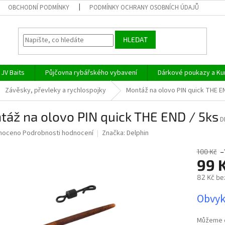
OBCHODNÍ PODMÍNKY
PODMÍNKY OCHRANY OSOBNÍCH ÚDAJŮ
HLEDAT
JV Baits
Půjčovna rybářského vybavení
Dárkové poukazy a Ku
Závěsky, převleky a rychlospojky
Montáž na olovo PIN quick THE EN
áž na olovo PIN quick THE END / 5ks
D
né
noceno
Podrobnosti hodnocení
Značka:
Delphin
ní
u
100 Kč
–
99 
82 Kč be
Měrná
Obvyk
ek.
cena:
Můžeme d