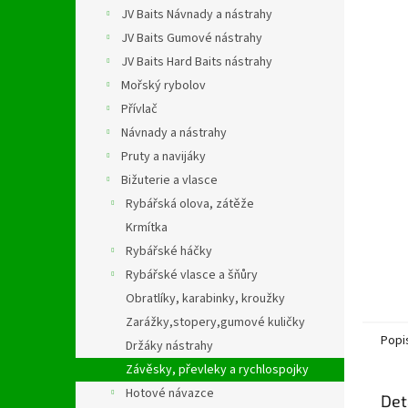
n
JV Baits Návnady a nástrahy
e
JV Baits Gumové nástrahy
l
JV Baits Hard Baits nástrahy
Mořský rybolov
Přívlač
Návnady a nástrahy
Pruty a navijáky
Bižuterie a vlasce
Rybářská olova, zátěže
Krmítka
Rybářské háčky
Rybářské vlasce a šňůry
Obratlíky, karabinky, kroužky
Zarážky,stopery,gumové kuličky
Popi
Držáky nástrahy
Závěsky, převleky a rychlospojky
Hotové návazce
Det