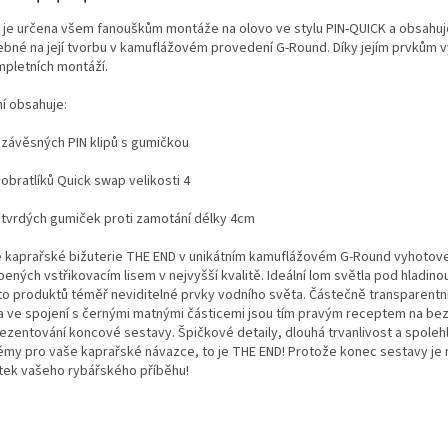
 je určena všem fanouškům montáže na olovo ve stylu PIN-QUICK a obsahuj
ebné na její tvorbu v kamuflážovém provedení G-Round. Díky jejím prvkům v
mpletních montáží.
ní obsahuje:
s závěsných PIN klipů s gumičkou
 obratlíků Quick swap velikosti 4
s tvrdých gumiček proti zamotání délky 4cm
e kaprařské bižuterie THE END v unikátním kamuflážovém G-Round vyhotoven
ených vstřikovacím lisem v nejvyšší kvalitě. Ideální lom světla pod hladinou
to produktů téměř neviditelné prvky vodního světa. Částečně transparentn
a ve spojení s černými matnými částicemi jsou tím pravým receptem na b
ezentování koncové sestavy. Špičkové detaily, dlouhá trvanlivost a spoleh
émy pro vaše kaprařské návazce, to je THE END! Protože konec sestavy je
tek vašeho rybářského příběhu!