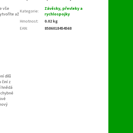
e vše
Závěsky, převleky a
Kategorie
:
ytvoříte až
rychlospojky
Hmotnost
:
0.02 kg
EAN
:
8586018454568
í dílů
 činí z
í hnědá
ezchybné
livé
 nový