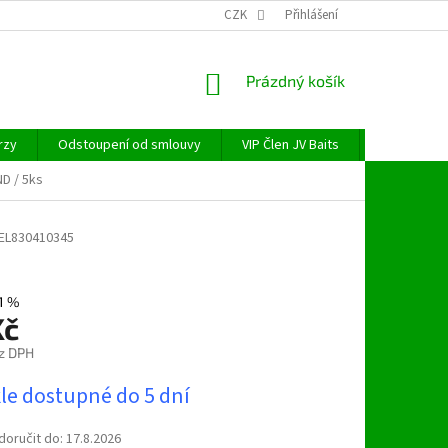
CZK
Přihlášení
NÁKUPNÍ
Prázdný košík
KOŠÍK
rzy
Odstoupení od smlouvy
VIP Člen JV Baits
OBECNÉ NAŘ
D / 5ks
EL830410345
1 %
Kč
z DPH
le dostupné do 5 dní
oručit do:
17.8.2026