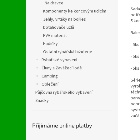
Na dravce
Sada
Komponenty ke koncovým udicím
potř
Jehly, vrtáky na boilies
5 ko
Dotahovače uzlů
Bale
PVA materiál
Hadičky
- 5k
Ostatní rybářská bižuterie
- 5ks
Rybářské vybavení
Čluny a Zavážecí lodě
- 5k
Camping
Séri
Oblečení
vyrob
těch
Půjčovna rybářského vybavení
barv
Značky
odpr
syst
začá
Přijímáme online platby