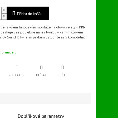
Přidat do košíku
určena všem fanouškům montáže na olovo ve stylu PIN-
obsahuje vše potřebné na její tvorbu v kamuflážovém
 G-Round. Díky jejím prvkům vytvoříte až 5 kompletních
informace
ZEPTAT SE
HLÍDAT
SDÍLET
Doplňkové parametry