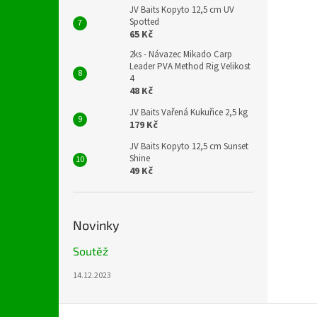
JV Baits Kopyto 12,5 cm UV
Spotted
65 Kč
2ks - Návazec Mikado Carp
Leader PVA Method Rig Velikost
4
48 Kč
JV Baits Vařená Kukuřice 2,5 kg
179 Kč
JV Baits Kopyto 12,5 cm Sunset
Shine
49 Kč
Novinky
Soutěž
14.12.2023
Z