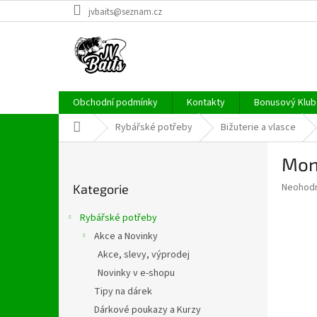
Přejít
jvbaits@seznam.cz
na
obsah
Obchodní podmínky
Kontakty
Bonusový Klub 
Domů
Rybářské potřeby
Bižuterie a vlasce
P
Mont
o
Přeskočit
s
Průměr
Neohod
Kategorie
kategorie
t
hodnoce
r
produkt
Rybářské potřeby
a
je
Akce a Novinky
0,0
n
z
Akce, slevy, výprodej
n
5
í
Novinky v e-shopu
hvězdič
p
Tipy na dárek
a
Dárkové poukazy a Kurzy