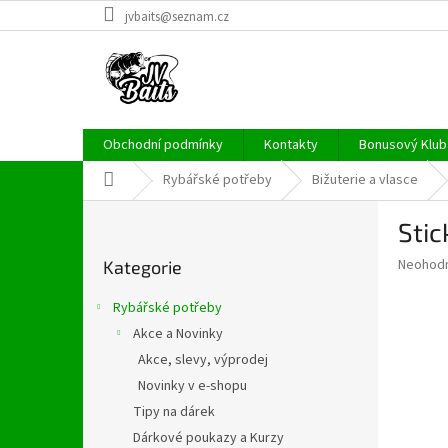
Přejít
jvbaits@seznam.cz
na
obsah
Obchodní podmínky
Kontakty
Bonusový Klub 
Domů
Rybářské potřeby
Bižuterie a vlasce
P
Stic
o
Přeskočit
s
Průměr
Neohod
Kategorie
kategorie
t
hodnoce
r
produkt
Rybářské potřeby
a
je
Akce a Novinky
0,0
n
z
Akce, slevy, výprodej
n
5
í
Novinky v e-shopu
hvězdič
p
Tipy na dárek
a
Dárkové poukazy a Kurzy