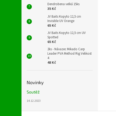
Dendrobena velká 15ks
35 Kč
JV Baits Kopyto 12,5 cm
Invisible UV Orange
65 Kč
JV Baits Kopyto 12,5 cm UV
Spotted
65 Kč
2ks - Návazec Mikado Carp
Leader PVA Method Rig Velikost
4
48 Kč
Novinky
Soutěž
14.12.2023
Z