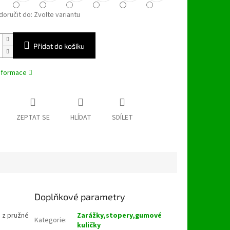
oručit do:
Zvolte variantu
Přidat do košíku
informace
ZEPTAT SE
HLÍDAT
SDÍLET
Doplňkové parametry
u z pružné
Zarážky,stopery,gumové
Kategorie
:
kuličky