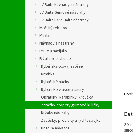
n
JV Baits Návnady a nástrahy
e
JV Baits Gumové nástrahy
l
JV Baits Hard Baits nástrahy
Mořský rybolov
Přívlač
Návnady a nástrahy
Pruty a navijáky
Bižuterie a vlasce
Rybářská olova, zátěže
Krmítka
Rybářské háčky
Rybářské vlasce a šňůry
Popi
Obratlíky, karabinky, kroužky
Zarážky,stopery,gumové kuličky
Držáky nástrahy
Det
Závěsky, převleky a rychlospojky
Séri
Hotové návazce
sili