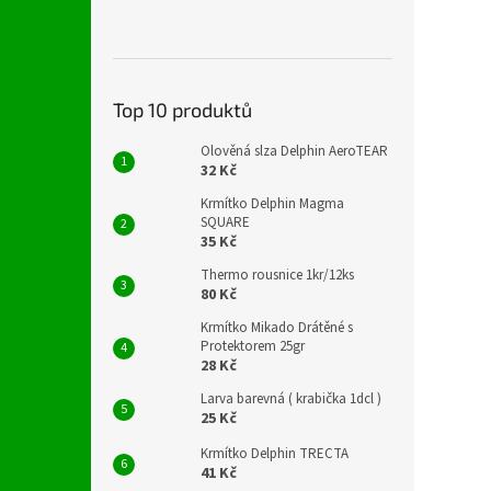
Top 10 produktů
Olověná slza Delphin AeroTEAR
32 Kč
Krmítko Delphin Magma
SQUARE
35 Kč
Thermo rousnice 1kr/12ks
80 Kč
Krmítko Mikado Drátěné s
Protektorem 25gr
28 Kč
Larva barevná ( krabička 1dcl )
25 Kč
Krmítko Delphin TRECTA
41 Kč