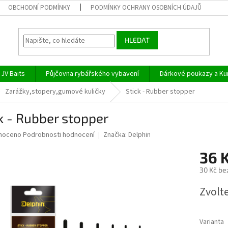
OBCHODNÍ PODMÍNKY
PODMÍNKY OCHRANY OSOBNÍCH ÚDAJŮ
HLEDAT
JV Baits
Půjčovna rybářského vybavení
Dárkové poukazy a Ku
Zarážky,stopery,gumové kuličky
Stick - Rubber stopper
k - Rubber stopper
né
noceno
Podrobnosti hodnocení
Značka:
Delphin
ní
36 
u
30 Kč be
Měrná
Zvolt
cena:
ek.
Varianta