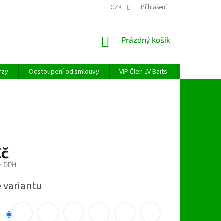
CZK
Přihlášení
NÁKUPNÍ
Prázdný košík
KOŠÍK
rzy
Odstoupení od smlouvy
VIP Člen JV Baits
OBECNÉ NAŘ
Kč
z DPH
e variantu