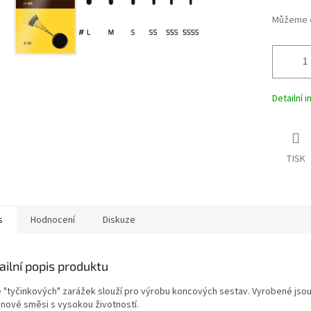
Můžeme d
Detailní 
TISK
s
Hodnocení
Diskuze
ailní popis produktu
e "tyčinkových" zarážek slouží pro výrobu koncových sestav. Vyrobené jso
konové směsi s vysokou životností.