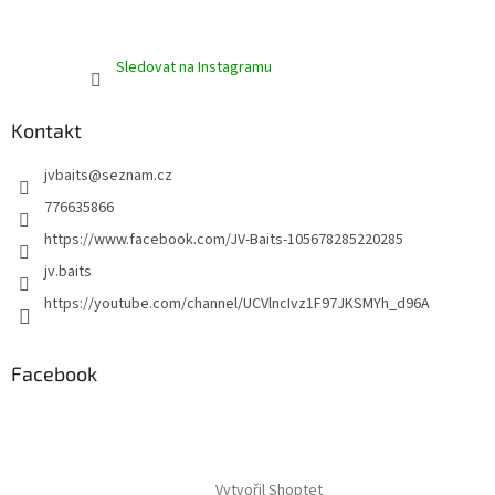
Sledovat na Instagramu
Kontakt
jvbaits
@
seznam.cz
776635866
https://www.facebook.com/JV-Baits-105678285220285
jv.baits
https://youtube.com/channel/UCVlncIvz1F97JKSMYh_d96A
Facebook
Vytvořil Shoptet