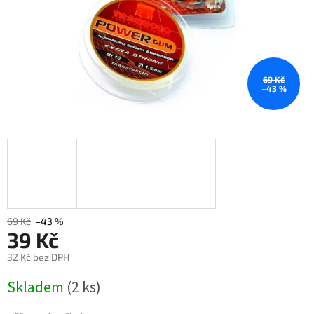
69 Kč
–43 %
69 Kč
–43 %
39 Kč
32 Kč bez DPH
Měrná
Skladem
(2 ks)
cena: