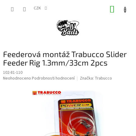
Přejít
NÁKUP
na
CZK
obsah
KOŠÍK
Feederová montáž Trabucco Slider
Feeder Rig 1.3mm/33cm 2pcs
102-81-110
Průměrné
Neohodnoceno
Podrobnosti hodnocení
Značka:
Trabucco
hodnocení
produktu
je
0,0
z
5
hvězdiček.