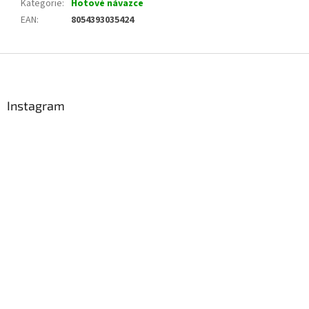
Kategorie
:
Hotové návazce
EAN
:
8054393035424
Z
á
p
a
Instagram
t
í