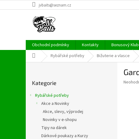
Přejít
jvbaits@seznam.cz
na
obsah
Obchodní podmínky
Kontakty
Bonusový Klub 
Domů
Rybářské potřeby
Bižuterie a vlasce
P
Gard
o
Přeskočit
s
Průměr
Neohod
Kategorie
kategorie
t
hodnoce
r
produkt
Rybářské potřeby
a
je
Akce a Novinky
0,0
n
z
Akce, slevy, výprodej
n
5
í
Novinky v e-shopu
hvězdič
p
Tipy na dárek
a
Dárkové poukazy a Kurzy