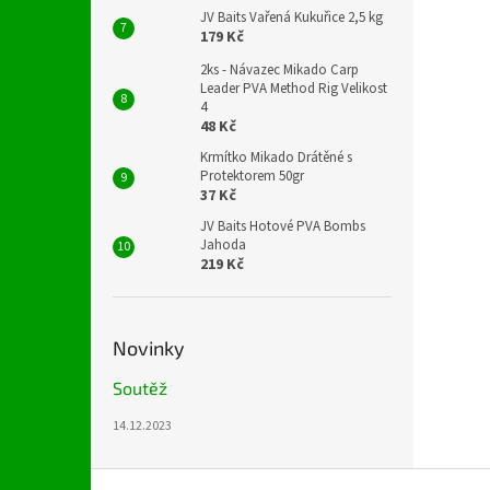
JV Baits Vařená Kukuřice 2,5 kg
179 Kč
2ks - Návazec Mikado Carp
Leader PVA Method Rig Velikost
4
48 Kč
Krmítko Mikado Drátěné s
Protektorem 50gr
37 Kč
JV Baits Hotové PVA Bombs
Jahoda
219 Kč
Novinky
Soutěž
14.12.2023
Z