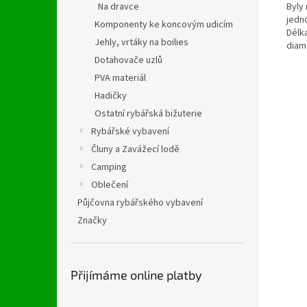
Na dravce
Byly 
jedno
Komponenty ke koncovým udicím
Délka
Jehly, vrtáky na boilies
diam
Dotahovače uzlů
PVA materiál
Hadičky
Ostatní rybářská bižuterie
Rybářské vybavení
Čluny a Zavážecí lodě
Camping
Oblečení
Půjčovna rybářského vybavení
Značky
Přijímáme online platby