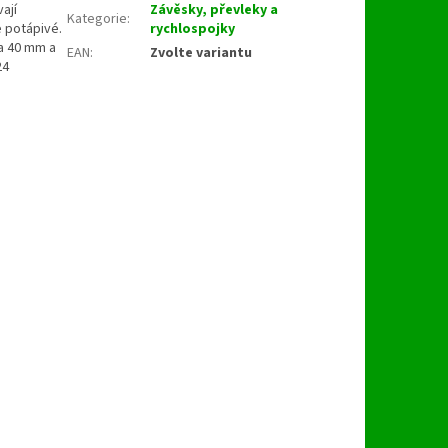
ají
Závěsky, převleky a
Kategorie
:
e potápivé.
rychlospojky
ka 40 mm a
EAN
:
Zvolte variantu
24