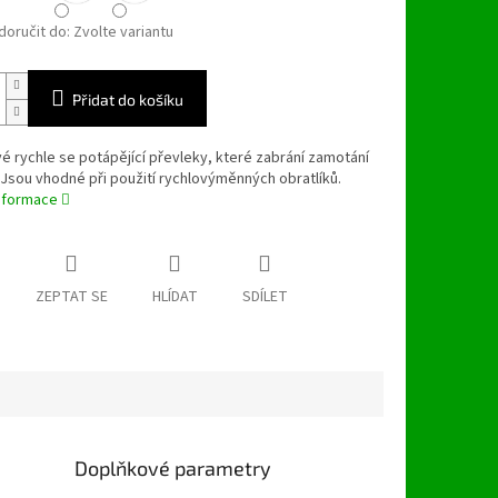
oručit do:
Zvolte variantu
Přidat do košíku
 rychle se potápějící převleky, které zabrání zamotání
Jsou vhodné při použití rychlovýměnných obratlíků.
informace
ZEPTAT SE
HLÍDAT
SDÍLET
Doplňkové parametry