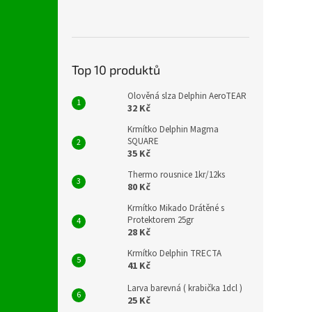
Top 10 produktů
Olověná slza Delphin AeroTEAR
32 Kč
Krmítko Delphin Magma
SQUARE
35 Kč
Thermo rousnice 1kr/12ks
80 Kč
Krmítko Mikado Drátěné s
Protektorem 25gr
28 Kč
Krmítko Delphin TRECTA
41 Kč
Larva barevná ( krabička 1dcl )
25 Kč