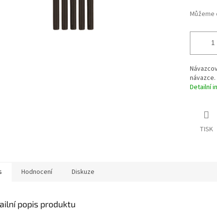
Můžeme d
Návazcové
návazce. 
Detailní 
TISK
s
Hodnocení
Diskuze
ailní popis produktu