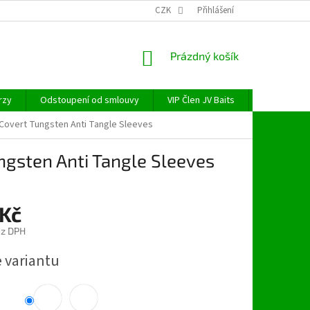
CZK
Přihlášení
NÁKUPNÍ
Prázdný košík
KOŠÍK
rzy
Odstoupení od smlouvy
VIP Člen JV Baits
OBECNÉ NAŘ
Covert Tungsten Anti Tangle Sleeves
ngsten Anti Tangle Sleeves
 Kč
ez DPH
e variantu