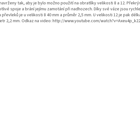
navrženy tak, aby je bylo možno použití na obratlíky velikosti 8 a 12. Překrýv
tlivé spoje a brání jejímu zamotání při nadhozech. Díky své váze jsou rychl
 převleků je u velikosti 8 40 mm a průměr 2,5 mm. U velikosti 12 je pak dél
etr 2,2 mm. Odkaz na video: http://www.youtube.com/watch?v=Axeu4p_k2