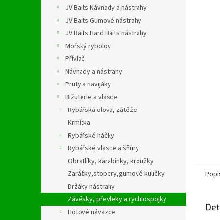
n
JV Baits Návnady a nástrahy
e
JV Baits Gumové nástrahy
l
JV Baits Hard Baits nástrahy
Mořský rybolov
Přívlač
Návnady a nástrahy
Pruty a navijáky
Bižuterie a vlasce
Rybářská olova, zátěže
Krmítka
Rybářské háčky
Rybářské vlasce a šňůry
Obratlíky, karabinky, kroužky
Zarážky,stopery,gumové kuličky
Popi
Držáky nástrahy
Závěsky, převleky a rychlospojky
Det
Hotové návazce