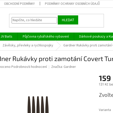
OBCHODNÍ PODMÍNKY
PODMÍNKY OCHRANY OSOBNÍCH ÚDAJŮ
HLEDAT
JV Baits
Půjčovna rybářského vybavení
Dárkové poukazy a Ku
Závěsky, převleky a rychlospojky
Gardner Rukávky proti zamotání 
ner Rukávky proti zamotání Covert Tu
né
noceno
Podrobnosti hodnocení
Značka:
Gardner
ní
159
u
131 Kč b
Měrná
Zvolt
cena:
ek.
Varianta