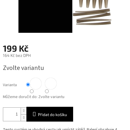
199 Kč
164 Kč bez DPH
Měrná
Zvolte variantu
cena:
Varianta
Můžeme doručit do:
Zvolte variantu
Přidat do košíku
Tento systém je vhodná cesta jak umístit zátěž. Balení obsahuje 4