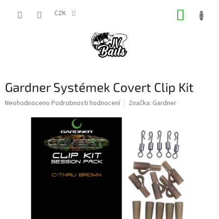
Přejít
NÁKUP
na
CZK
obsah
KOŠÍK
Gardner Systémek Covert Clip Kit
Průměrné
Neohodnoceno
Podrobnosti hodnocení
Značka:
Gardner
hodnocení
produktu
je
0,0
z
5
hvězdiček.