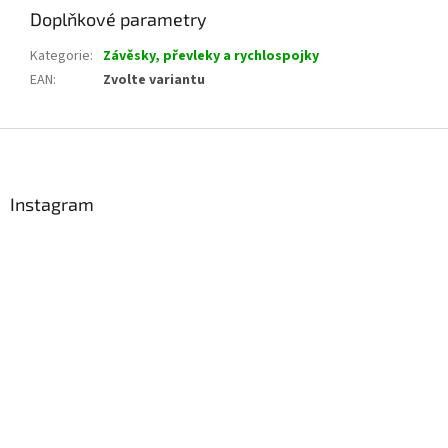
Doplňkové parametry
Kategorie
:
Závěsky, převleky a rychlospojky
EAN
:
Zvolte variantu
Z
á
p
a
Instagram
t
í