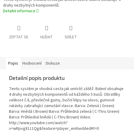
druhy nezbytných komponentů.
Detailní informace
ZEPTAT SE
HLÍDAT
SDÍLET
Popis
Hodnocení
Diskuze
Detailní popis produktu
Tento systém je vhodná cesta jak umístit zátěž. Balení obsahuje
4 druhy nezbytných komponentů od káždého 5 kusů. Obratlíky
velikost č.8, převlečné gumy, boční klipy na olovo, gumové
rukávky zabraňující zamotání vlasce. Barva: Zelená ( Green)
Barva: Hnědá ( Brown) Barva: Průhledná zelená ( C-Thru Green)
Barva: Průhledná hnědá ( C-Thru Brown) Video:
http://www.youtube.com/watch?
v=wRpvg8111Qg&feature=player_embedded#t=0