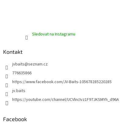
Sledovat na Instagramu
Kontakt
jvbaits
@
seznam.cz
776635866
https://www.facebook.com/JV-Baits-105678285220285
jv.baits
https://youtube.com/channel/UCVlncIvz1F97JKSMYh_d96A
Facebook