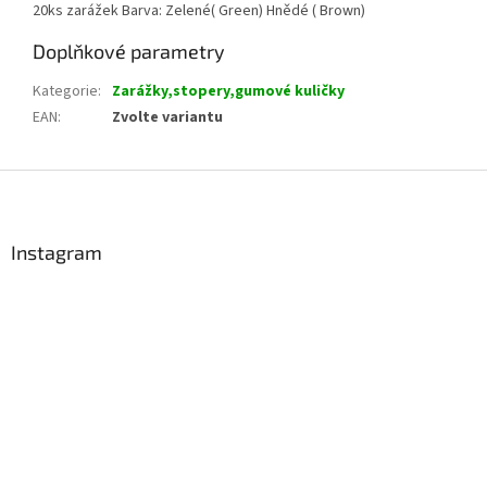
20ks zarážek Barva: Zelené( Green) Hnědé ( Brown)
Doplňkové parametry
Kategorie
:
Zarážky,stopery,gumové kuličky
EAN
:
Zvolte variantu
Z
á
p
a
Instagram
t
í