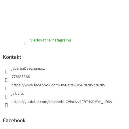
Sledovat na Instagramu
Kontakt
jvbaits
@
seznam.cz
776635866
https://www.facebook.com/JV-Baits-105678285220285
jv.baits
https://youtube.com/channel/UCVlncIvz1F97JKSMYh_d96A
Facebook