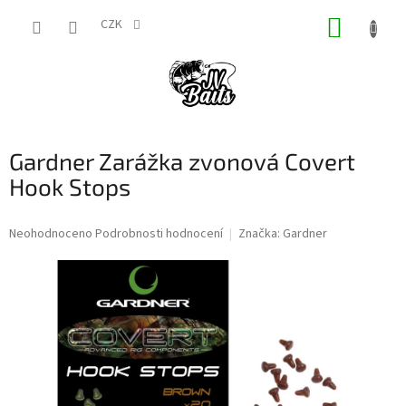
Přejít
NÁKUP
na
CZK
obsah
KOŠÍK
Gardner Zarážka zvonová Covert
Hook Stops
Průměrné
Neohodnoceno
Podrobnosti hodnocení
Značka:
Gardner
hodnocení
produktu
je
0,0
z
5
hvězdiček.