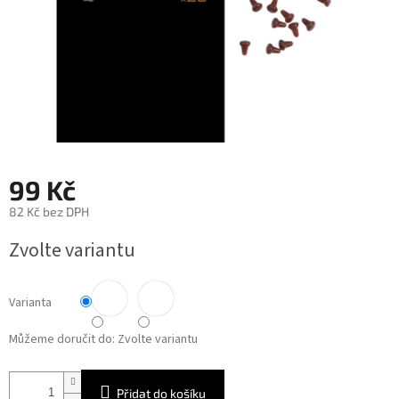
99 Kč
82 Kč bez DPH
Měrná
Zvolte variantu
cena:
Varianta
Můžeme doručit do:
Zvolte variantu
Přidat do košíku