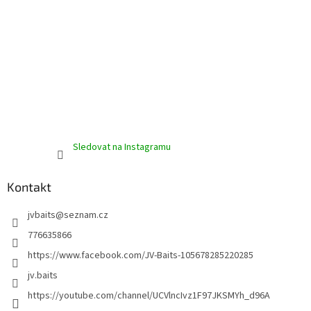
Sledovat na Instagramu
Kontakt
jvbaits
@
seznam.cz
776635866
https://www.facebook.com/JV-Baits-105678285220285
jv.baits
https://youtube.com/channel/UCVlncIvz1F97JKSMYh_d96A