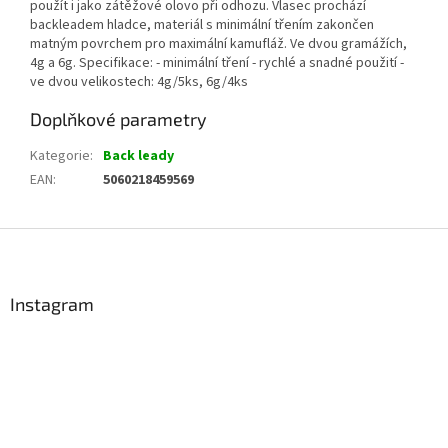
použít i jako zátěžové olovo při odhozu. Vlasec prochází
backleadem hladce, materiál s minimální třením zakončen
matným povrchem pro maximální kamufláž. Ve dvou gramážích,
4g a 6g. Specifikace: - minimální tření - rychlé a snadné použití -
ve dvou velikostech: 4g/5ks, 6g/4ks
Doplňkové parametry
Kategorie
:
Back leady
EAN
:
5060218459569
Z
á
p
a
Instagram
t
í