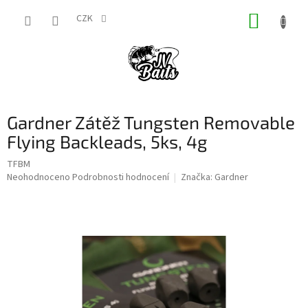
Přejít
NÁKUP
na
CZK
obsah
KOŠÍK
Gardner Zátěž Tungsten Removable
Flying Backleads, 5ks, 4g
TFBM
Průměrné
Neohodnoceno
Podrobnosti hodnocení
Značka:
Gardner
hodnocení
produktu
je
0,0
z
5
hvězdiček.