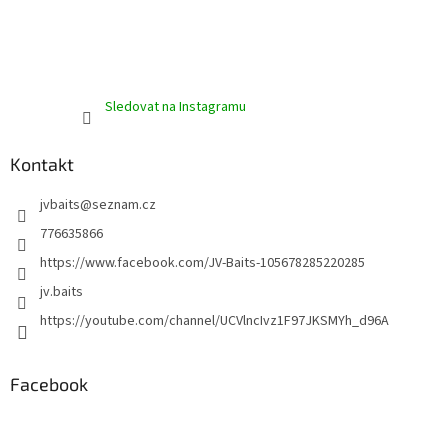
Sledovat na Instagramu
Kontakt
jvbaits
@
seznam.cz
776635866
https://www.facebook.com/JV-Baits-105678285220285
jv.baits
https://youtube.com/channel/UCVlncIvz1F97JKSMYh_d96A
Facebook