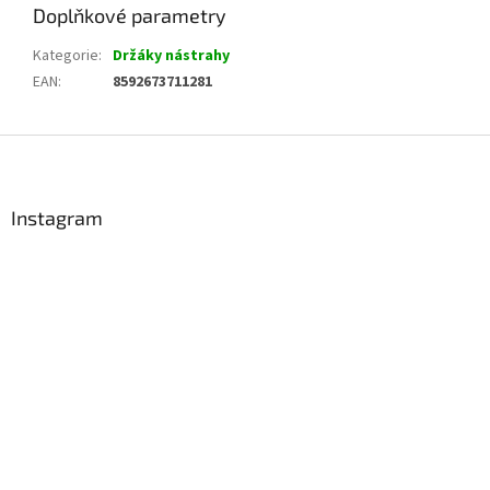
Doplňkové parametry
Kategorie
:
Držáky nástrahy
EAN
:
8592673711281
Z
á
p
a
Instagram
t
í