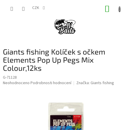
Přejít
NÁKUP
na
CZK
obsah
KOŠÍK
Giants fishing Kolíček s očkem
Elements Pop Up Pegs Mix
Colour,12ks
G-71128
Průměrné
Neohodnoceno
Podrobnosti hodnocení
Značka:
Giants fishing
hodnocení
produktu
je
0,0
z
5
hvězdiček.