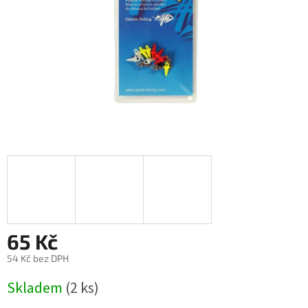
65 Kč
54 Kč bez DPH
Měrná
Skladem
(2 ks)
cena: