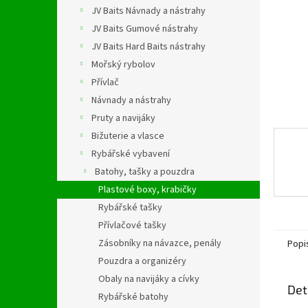
n
JV Baits Návnady a nástrahy
e
JV Baits Gumové nástrahy
l
JV Baits Hard Baits nástrahy
Mořský rybolov
Přívlač
Návnady a nástrahy
Pruty a navijáky
Bižuterie a vlasce
Rybářské vybavení
Batohy, tašky a pouzdra
Plastové boxy, krabičky
Rybářské tašky
Přívlačové tašky
Zásobníky na návazce, penály
Popi
Pouzdra a organizéry
Obaly na navijáky a cívky
Det
Rybářské batohy