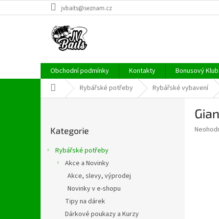
Přejít
jvbaits@seznam.cz
na
obsah
Obchodní podmínky
Kontakty
Bonusový Klub 
Domů
Rybářské potřeby
Rybářské vybavení
P
Gian
o
Přeskočit
s
Průměr
Neohod
Kategorie
kategorie
t
hodnoce
r
produkt
Rybářské potřeby
a
je
Akce a Novinky
0,0
n
z
Akce, slevy, výprodej
n
5
í
Novinky v e-shopu
hvězdič
p
Tipy na dárek
a
Dárkové poukazy a Kurzy