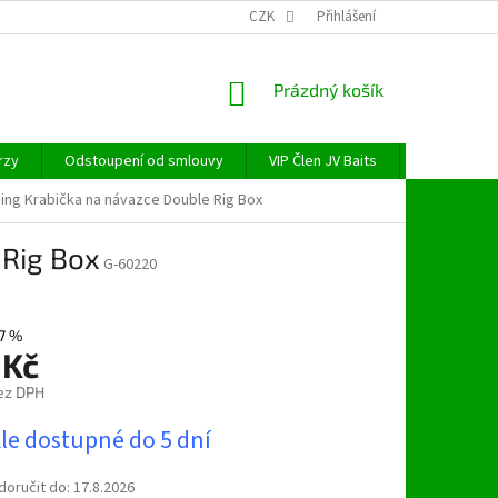
CZK
Přihlášení
NÁKUPNÍ
Prázdný košík
KOŠÍK
rzy
Odstoupení od smlouvy
VIP Člen JV Baits
OBECNÉ NAŘ
hing Krabička na návazce Double Rig Box
 Rig Box
G-60220
7 %
 Kč
ez DPH
le dostupné do 5 dní
oručit do:
17.8.2026