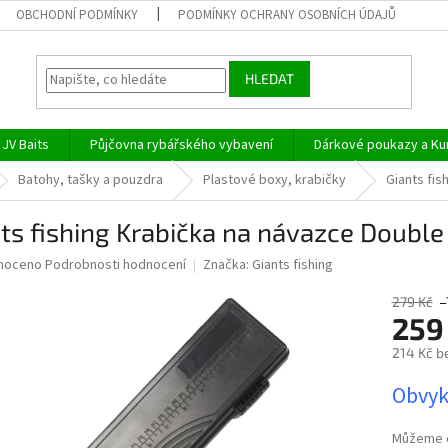
OBCHODNÍ PODMÍNKY
PODMÍNKY OCHRANY OSOBNÍCH ÚDAJŮ
HLEDAT
JV Baits
Půjčovna rybářského vybavení
Dárkové poukazy a Ku
Batohy, tašky a pouzdra
Plastové boxy, krabičky
Giants fis
ts fishing Krabička na návazce Double
né
noceno
Podrobnosti hodnocení
Značka:
Giants fishing
ní
u
279 Kč
–
259
214 Kč b
Měrná
Obvyk
ek.
cena:
Můžeme d