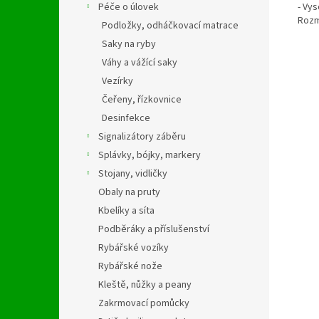
- Vys
Péče o úlovek
Rozm
Podložky, odháčkovací matrace
Saky na ryby
Váhy a vážící saky
Vezírky
Čeřeny, řízkovnice
Desinfekce
Signalizátory záběru
Splávky, bójky, markery
Stojany, vidličky
Obaly na pruty
Kbelíky a síta
Podběráky a příslušenství
Rybářské vozíky
Rybářské nože
Kleště, nůžky a peany
Zakrmovací pomůcky