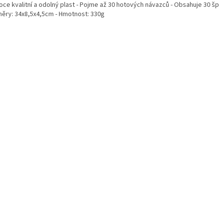
oce kvalitní a odolný plast - Pojme až 30 hotových návazců - Obsahuje 30 šp
ěry: 34x8,5x4,5cm - Hmotnost: 330g