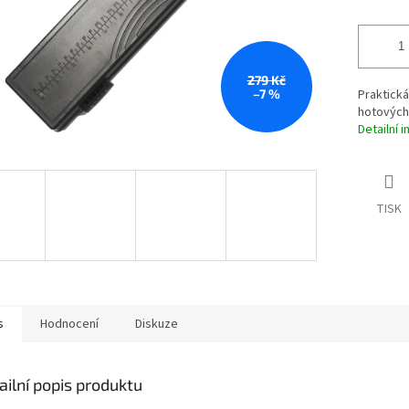
279 Kč
–7 %
Praktická
hotových
Detailní 
TISK
s
Hodnocení
Diskuze
ailní popis produktu