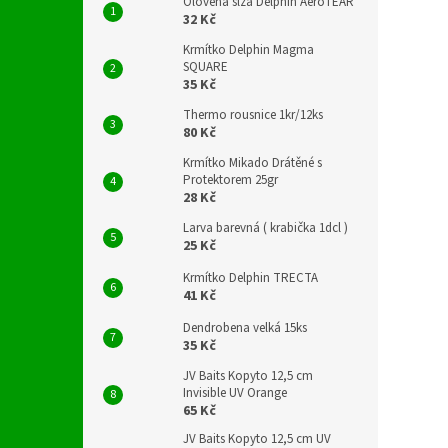
Olověná slza Delphin AeroTEAR
32 Kč
Krmítko Delphin Magma
SQUARE
35 Kč
Thermo rousnice 1kr/12ks
80 Kč
Krmítko Mikado Drátěné s
Protektorem 25gr
28 Kč
Larva barevná ( krabička 1dcl )
25 Kč
Krmítko Delphin TRECTA
41 Kč
Dendrobena velká 15ks
35 Kč
JV Baits Kopyto 12,5 cm
Invisible UV Orange
65 Kč
JV Baits Kopyto 12,5 cm UV