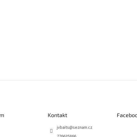
am
Kontakt
Facebo
jvbaits
@
seznam.cz
776635866