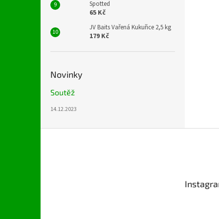
Spotted
65 Kč
JV Baits Vařená Kukuřice 2,5 kg
179 Kč
Novinky
Soutěž
14.12.2023
Z
á
p
a
t
Instagr
í