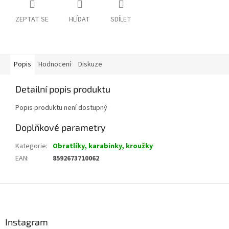
ZEPTAT SE
HLÍDAT
SDÍLET
Popis
Hodnocení
Diskuze
Detailní popis produktu
Popis produktu není dostupný
Doplňkové parametry
Kategorie
:
Obratlíky, karabinky, kroužky
EAN
:
8592673710062
Z
á
p
a
Instagram