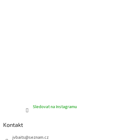
t
í
Sledovat na Instagramu
Kontakt
jvbaits
@
seznam.cz