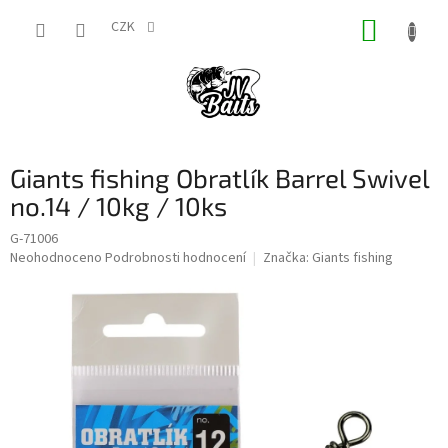
Přejít
NÁKUP
na
CZK
obsah
KOŠÍK
Giants fishing Obratlík Barrel Swivel
no.14 / 10kg / 10ks
G-71006
Průměrné
Neohodnoceno
Podrobnosti hodnocení
Značka:
Giants fishing
hodnocení
produktu
je
0,0
z
5
hvězdiček.