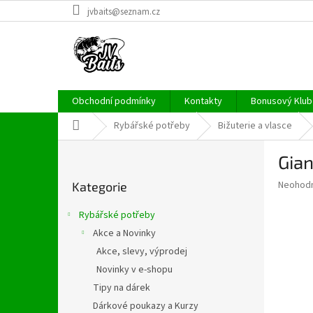
Přejít
jvbaits@seznam.cz
na
obsah
Obchodní podmínky
Kontakty
Bonusový Klub 
Domů
Rybářské potřeby
Bižuterie a vlasce
P
Gian
o
Přeskočit
s
Průměr
Neohod
Kategorie
kategorie
t
hodnoce
r
produkt
Rybářské potřeby
a
je
Akce a Novinky
0,0
n
z
Akce, slevy, výprodej
n
5
í
Novinky v e-shopu
hvězdič
p
Tipy na dárek
a
Dárkové poukazy a Kurzy