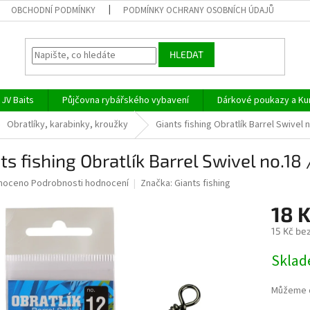
OBCHODNÍ PODMÍNKY
PODMÍNKY OCHRANY OSOBNÍCH ÚDAJŮ
HLEDAT
JV Baits
Půjčovna rybářského vybavení
Dárkové poukazy a Ku
Obratlíky, karabinky, kroužky
Giants fishing Obratlík Barrel Swivel n
ts fishing Obratlík Barrel Swivel no.18 
né
noceno
Podrobnosti hodnocení
Značka:
Giants fishing
ní
18 
u
15 Kč be
Měrná
Skla
cena:
ek.
Můžeme d