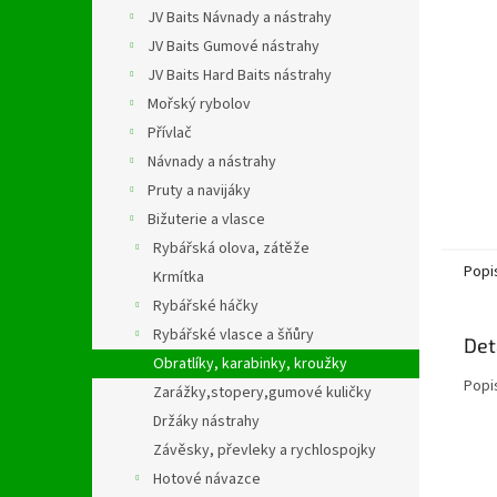
n
JV Baits Návnady a nástrahy
e
JV Baits Gumové nástrahy
l
JV Baits Hard Baits nástrahy
Mořský rybolov
Přívlač
Návnady a nástrahy
Pruty a navijáky
Bižuterie a vlasce
Rybářská olova, zátěže
Popi
Krmítka
Rybářské háčky
Rybářské vlasce a šňůry
Det
Obratlíky, karabinky, kroužky
Popi
Zarážky,stopery,gumové kuličky
Držáky nástrahy
Závěsky, převleky a rychlospojky
Hotové návazce