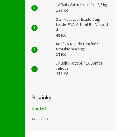
JV Baits Vařená Kukuřice 2,5 kg
179 Kč
2ks - Návazec Mikado Carp
Leader PVA Method Rig Velikost
4
48 Kč
Krmítko Mikado Drátěné s
Protektorem 50gr
37 Kč
JV Baits Hotové PVA Bombs
Jahoda
219 Kč
Novinky
Soutěž
14.12.2023
Z