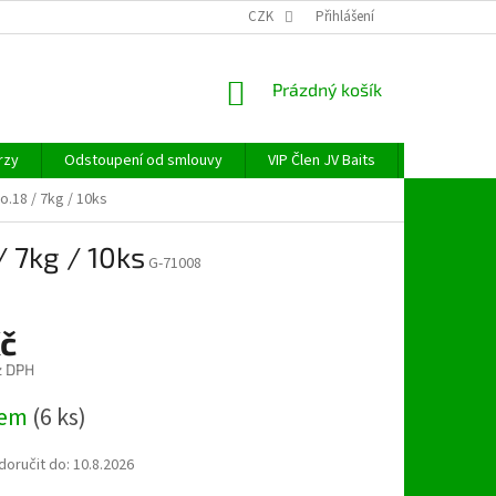
CZK
Přihlášení
NÁKUPNÍ
Prázdný košík
KOŠÍK
rzy
Odstoupení od smlouvy
VIP Člen JV Baits
OBECNÉ NAŘ
o.18 / 7kg / 10ks
/ 7kg / 10ks
G-71008
Kč
z DPH
dem
(6 ks)
oručit do:
10.8.2026