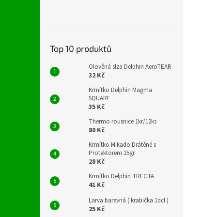
Top 10 produktů
Olověná slza Delphin AeroTEAR
32 Kč
Krmítko Delphin Magma
SQUARE
35 Kč
Thermo rousnice 1kr/12ks
80 Kč
Krmítko Mikado Drátěné s
Protektorem 25gr
28 Kč
Krmítko Delphin TRECTA
41 Kč
Larva barevná ( krabička 1dcl )
25 Kč