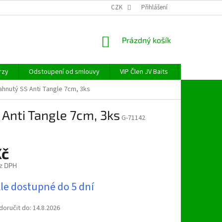
CZK
Přihlášení
NÁKUPNÍ
Prázdný košík
KOŠÍK
rzy
Odstoupení od smlouvy
VIP Člen JV Baits
OBECNÉ NAŘ
zahnutý SS Anti Tangle 7cm, 3ks
 Anti Tangle 7cm, 3ks
G-71142
Kč
z DPH
le dostupné do 5 dní
oručit do:
14.8.2026