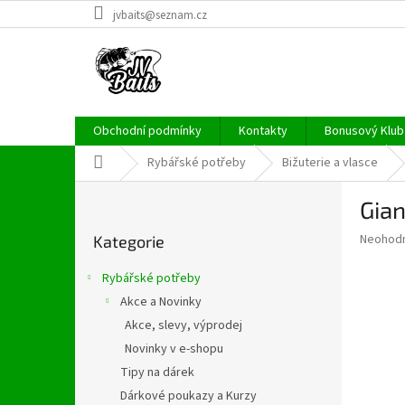
Přejít
jvbaits@seznam.cz
na
obsah
Obchodní podmínky
Kontakty
Bonusový Klub 
Domů
Rybářské potřeby
Bižuterie a vlasce
P
Gian
o
Přeskočit
s
Průměr
Neohod
Kategorie
kategorie
t
hodnoce
r
produkt
Rybářské potřeby
a
je
Akce a Novinky
0,0
n
z
Akce, slevy, výprodej
n
5
í
Novinky v e-shopu
hvězdič
p
Tipy na dárek
a
Dárkové poukazy a Kurzy