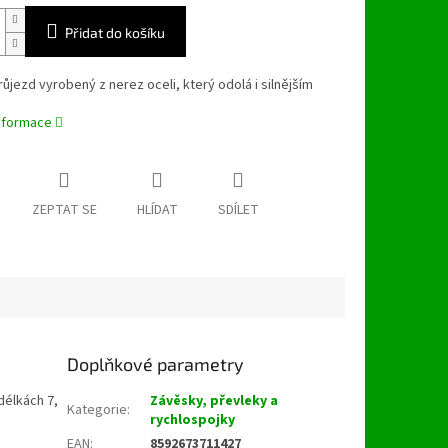
Přidat do košíku
průjezd vyrobený z nerez oceli, který odolá i silnějším
.
informace
ZEPTAT SE
HLÍDAT
SDÍLET
Doplňkové parametry
délkách 7,
Závěsky, převleky a
Kategorie
:
rychlospojky
EAN
:
8592673711427