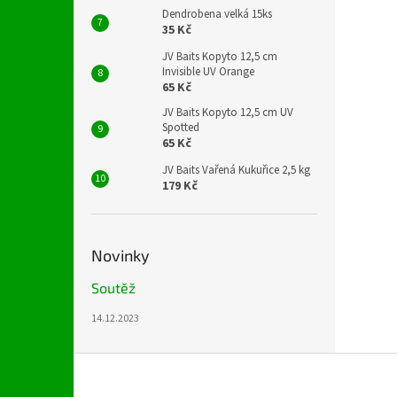
Dendrobena velká 15ks
35 Kč
JV Baits Kopyto 12,5 cm
Invisible UV Orange
65 Kč
JV Baits Kopyto 12,5 cm UV
Spotted
65 Kč
JV Baits Vařená Kukuřice 2,5 kg
179 Kč
Novinky
Soutěž
14.12.2023
Z
á