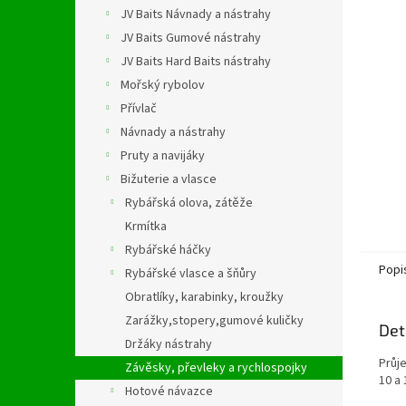
n
JV Baits Návnady a nástrahy
e
JV Baits Gumové nástrahy
l
JV Baits Hard Baits nástrahy
Mořský rybolov
Přívlač
Návnady a nástrahy
Pruty a navijáky
Bižuterie a vlasce
Rybářská olova, zátěže
Krmítka
Rybářské háčky
Popi
Rybářské vlasce a šňůry
Obratlíky, karabinky, kroužky
Zarážky,stopery,gumové kuličky
Det
Držáky nástrahy
Průj
Závěsky, převleky a rychlospojky
10 a
Hotové návazce