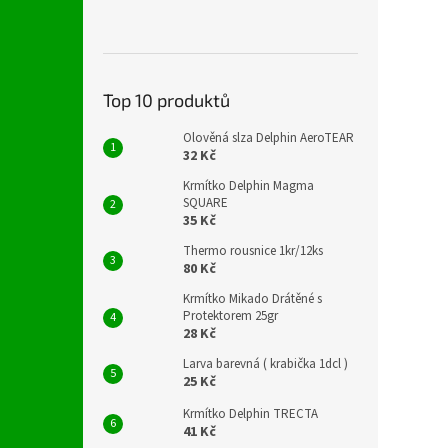
Top 10 produktů
Olověná slza Delphin AeroTEAR
32 Kč
Krmítko Delphin Magma
SQUARE
35 Kč
Thermo rousnice 1kr/12ks
80 Kč
Krmítko Mikado Drátěné s
Protektorem 25gr
28 Kč
Larva barevná ( krabička 1dcl )
25 Kč
Krmítko Delphin TRECTA
41 Kč