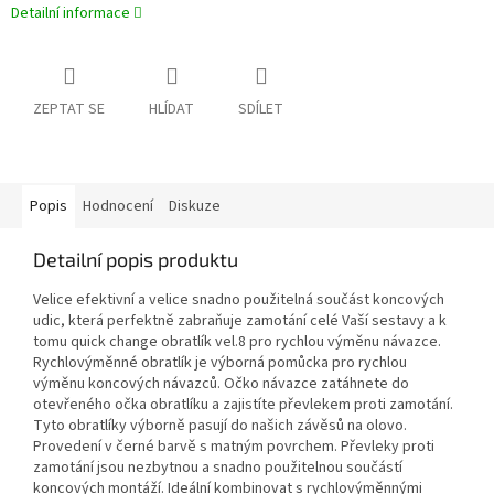
Detailní informace
ZEPTAT SE
HLÍDAT
SDÍLET
Popis
Hodnocení
Diskuze
Detailní popis produktu
Velice efektivní a velice snadno použitelná součást koncových
udic, která perfektně zabraňuje zamotání celé Vaší sestavy a k
tomu quick change obratlík vel.8 pro rychlou výměnu návazce.
Rychlovýměnné obratlík je výborná pomůcka pro rychlou
výměnu koncových návazců. Očko návazce zatáhnete do
otevřeného očka obratlíku a zajistíte převlekem proti zamotání.
Tyto obratlíky výborně pasují do našich závěsů na olovo.
Provedení v černé barvě s matným povrchem. Převleky proti
zamotání jsou nezbytnou a snadno použitelnou součástí
koncových montáží. Ideální kombinovat s rychlovýměnnými