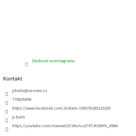
Sledovat na Instagramu
Kontakt
jvbaits
@
seznam.cz
776635866
https://www.facebook.com/JV-Baits-105678285220285
jv.baits
https://youtube.com/channel/UCVlncIvz1F97JKSMYh_d96A