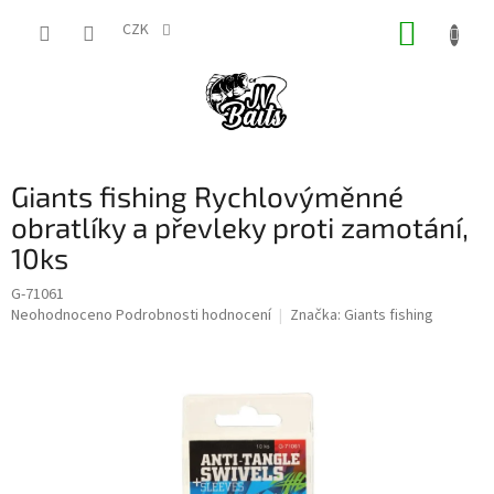
Přejít
NÁKUP
na
CZK
obsah
KOŠÍK
Giants fishing Rychlovýměnné
obratlíky a převleky proti zamotání,
10ks
G-71061
Průměrné
Neohodnoceno
Podrobnosti hodnocení
Značka:
Giants fishing
hodnocení
produktu
je
0,0
z
5
hvězdiček.