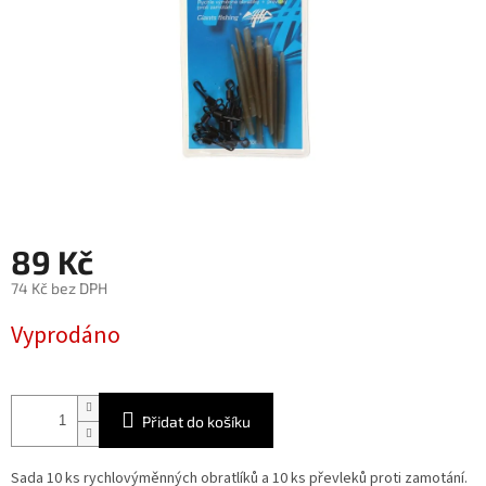
89 Kč
74 Kč bez DPH
Měrná
Vyprodáno
cena:
Přidat do košíku
Sada 10 ks rychlovýměnných obratlíků a 10 ks převleků proti zamotání.