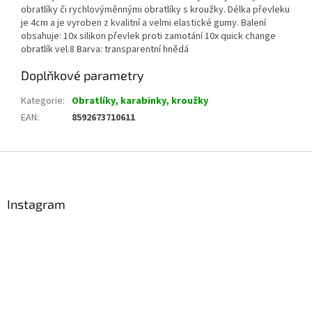
obratlíky či rychlovýměnnými obratlíky s kroužky. Délka převleku
je 4cm a je vyroben z kvalitní a velmi elastické gumy. Balení
obsahuje: 10x silikon převlek proti zamotání 10x quick change
obratlík vel.8 Barva: transparentní hnědá
Doplňkové parametry
Kategorie
:
Obratlíky, karabinky, kroužky
EAN
:
8592673710611
Z
á
p
a
Instagram
t
í