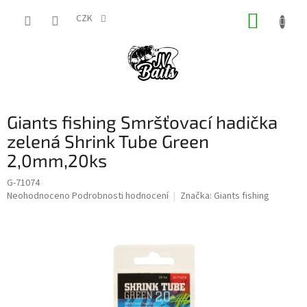
Přejít
NÁKUP
na
CZK
obsah
KOŠÍK
Giants fishing Smršťovací hadička
zelená Shrink Tube Green
2,0mm,20ks
G-71074
Průměrné
Neohodnoceno
Podrobnosti hodnocení
Značka:
Giants fishing
hodnocení
produktu
je
0,0
z
5
hvězdiček.