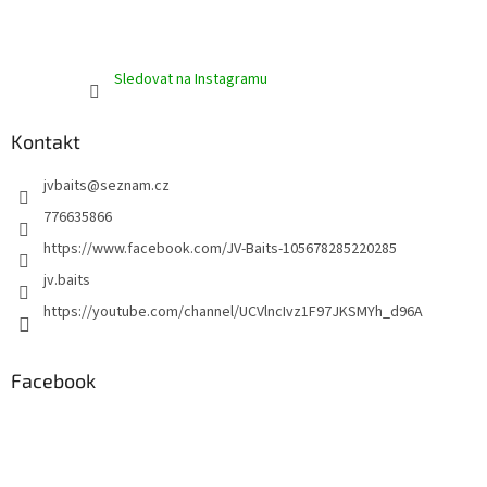
Sledovat na Instagramu
Kontakt
jvbaits
@
seznam.cz
776635866
https://www.facebook.com/JV-Baits-105678285220285
jv.baits
https://youtube.com/channel/UCVlncIvz1F97JKSMYh_d96A
Facebook