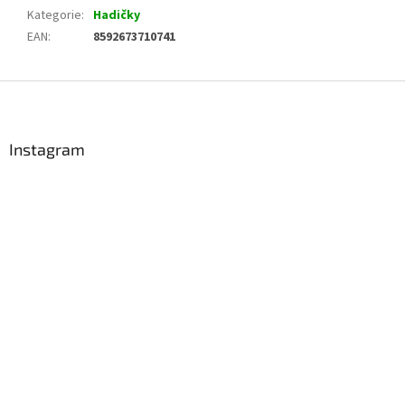
Kategorie
:
Hadičky
EAN
:
8592673710741
Z
á
p
a
Instagram
t
í