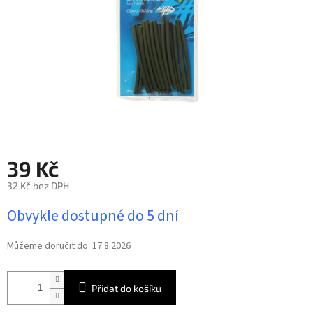
39 Kč
32 Kč bez DPH
Měrná
Obvykle dostupné do 5 dní
cena:
Můžeme doručit do:
17.8.2026
Přidat do košíku