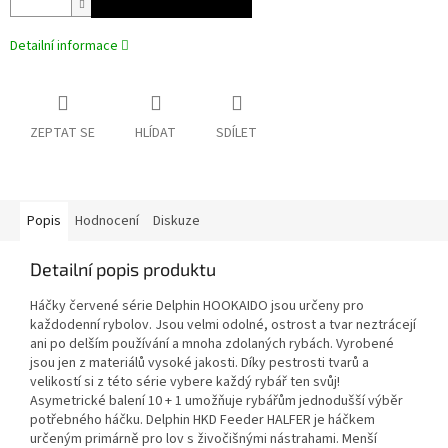
Detailní informace
ZEPTAT SE
HLÍDAT
SDÍLET
Popis
Hodnocení
Diskuze
Detailní popis produktu
Háčky červené série Delphin HOOKAIDO jsou určeny pro
každodenní rybolov. Jsou velmi odolné, ostrost a tvar neztrácejí
ani po delším používání a mnoha zdolaných rybách. Vyrobené
jsou jen z materiálů vysoké jakosti. Díky pestrosti tvarů a
velikostí si z této série vybere každý rybář ten svůj!
Asymetrické balení 10 + 1 umožňuje rybářům jednodušší výběr
potřebného háčku. Delphin HKD Feeder HALFER je háčkem
určeným primárně pro lov s živočišnými nástrahami. Menší