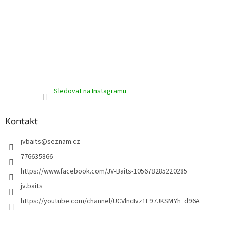
Sledovat na Instagramu
Kontakt
jvbaits
@
seznam.cz
776635866
https://www.facebook.com/JV-Baits-105678285220285
jv.baits
https://youtube.com/channel/UCVlncIvz1F97JKSMYh_d96A