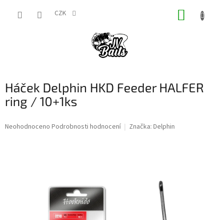
Přejít
NÁKUP
na
CZK
obsah
KOŠÍK
Háček Delphin HKD Feeder HALFER
ring / 10+1ks
Průměrné
Neohodnoceno
Podrobnosti hodnocení
Značka:
Delphin
hodnocení
produktu
je
0,0
z
5
hvězdiček.