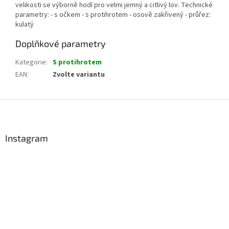
velikosti se výborně hodí pro velmi jemný a citlivý lov. Technické
parametry: - s očkem - s protihrotem - osově zakřivený - průřez:
kulatý
Doplňkové parametry
Kategorie
:
S protihrotem
EAN
:
Zvolte variantu
Z
á
p
a
Instagram
t
í