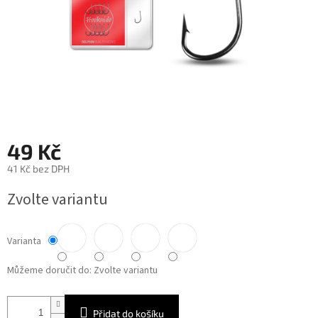
49 Kč
41 Kč bez DPH
Měrná
Zvolte variantu
cena:
Varianta
Můžeme doručit do:
Zvolte variantu
Přidat do košíku