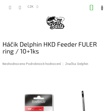
Přejít
NÁKUP
na
CZK
obsah
KOŠÍK
Háčik Delphin HKD Feeder FULER
ring / 10+1ks
Průměrné
Neohodnoceno
Podrobnosti hodnocení
Značka:
Delphin
hodnocení
produktu
je
0,0
z
5
hvězdiček.