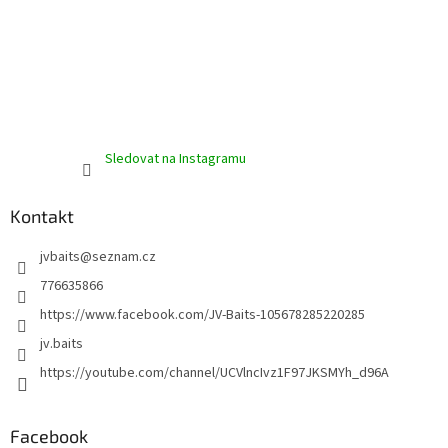
Sledovat na Instagramu
Kontakt
jvbaits
@
seznam.cz
776635866
https://www.facebook.com/JV-Baits-105678285220285
jv.baits
https://youtube.com/channel/UCVlncIvz1F97JKSMYh_d96A
Facebook