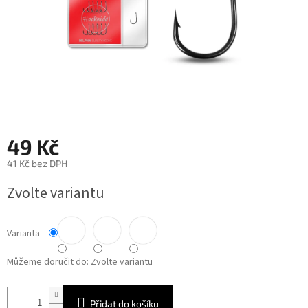
49 Kč
41 Kč bez DPH
Měrná
Zvolte variantu
cena:
Varianta
Můžeme doručit do:
Zvolte variantu
Přidat do košíku