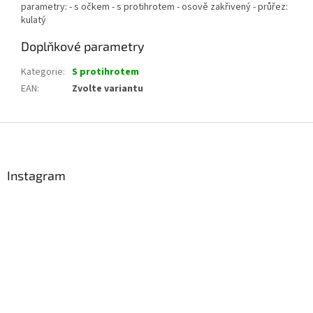
parametry: - s očkem - s protihrotem - osově zakřivený - průřez:
kulatý
Doplňkové parametry
Kategorie
:
S protihrotem
EAN
:
Zvolte variantu
Z
á
p
a
Instagram
t
í