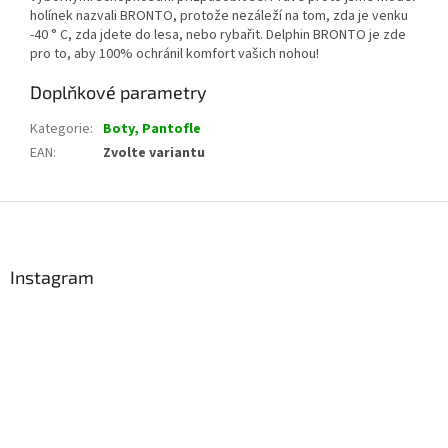
holínek nazvali BRONTO, protože nezáleží na tom, zda je venku
-40 ° C, zda jdete do lesa, nebo rybařit. Delphin BRONTO je zde
pro to, aby 100% ochránil komfort vašich nohou!
Doplňkové parametry
Kategorie
:
Boty, Pantofle
EAN
:
Zvolte variantu
Z
á
p
a
Instagram
t
í