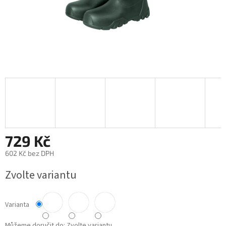
729 Kč
602 Kč bez DPH
Měrná
Zvolte variantu
cena:
Varianta
Můžeme doručit do:
Zvolte variantu