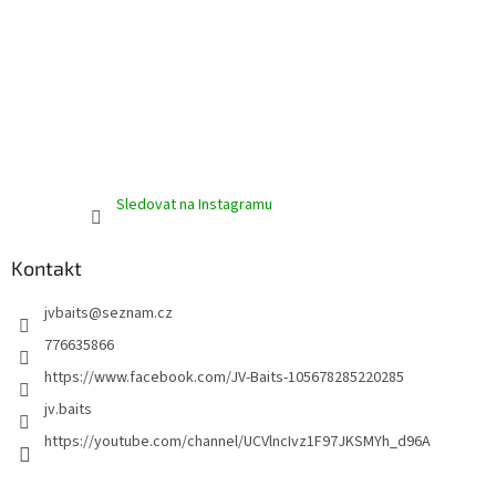
Sledovat na Instagramu
Kontakt
jvbaits
@
seznam.cz
776635866
https://www.facebook.com/JV-Baits-105678285220285
jv.baits
https://youtube.com/channel/UCVlncIvz1F97JKSMYh_d96A