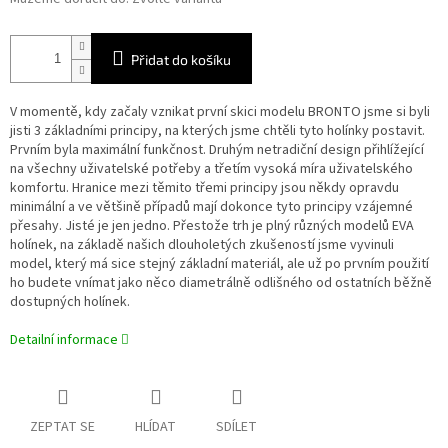
Přidat do košíku
V momentě, kdy začaly vznikat první skici modelu BRONTO jsme si byli
jisti 3 základními principy, na kterých jsme chtěli tyto holínky postavit.
Prvním byla maximální funkčnost. Druhým netradiční design přihlížející
na všechny uživatelské potřeby a třetím vysoká míra uživatelského
komfortu. Hranice mezi těmito třemi principy jsou někdy opravdu
minimální a ve většině případů mají dokonce tyto principy vzájemné
přesahy. Jisté je jen jedno. Přestože trh je plný různých modelů EVA
holínek, na základě našich dlouholetých zkušeností jsme vyvinuli
model, který má sice stejný základní materiál, ale už po prvním použití
ho budete vnímat jako něco diametrálně odlišného od ostatních běžně
dostupných holínek.
Detailní informace
ZEPTAT SE
HLÍDAT
SDÍLET