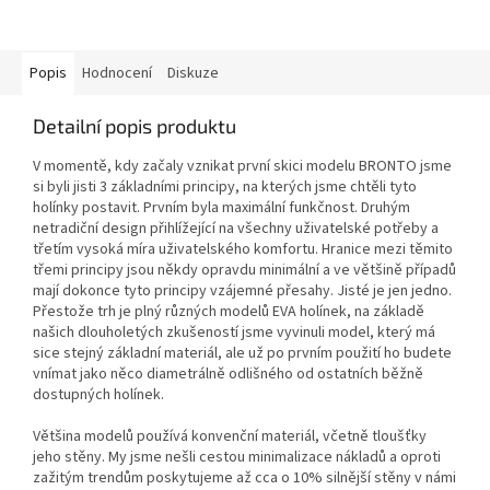
Popis
Hodnocení
Diskuze
Detailní popis produktu
V momentě, kdy začaly vznikat první skici modelu BRONTO jsme
si byli jisti 3 základními principy, na kterých jsme chtěli tyto
holínky postavit. Prvním byla maximální funkčnost. Druhým
netradiční design přihlížející na všechny uživatelské potřeby a
třetím vysoká míra uživatelského komfortu. Hranice mezi těmito
třemi principy jsou někdy opravdu minimální a ve většině případů
mají dokonce tyto principy vzájemné přesahy. Jisté je jen jedno.
Přestože trh je plný různých modelů EVA holínek, na základě
našich dlouholetých zkušeností jsme vyvinuli model, který má
sice stejný základní materiál, ale už po prvním použití ho budete
vnímat jako něco diametrálně odlišného od ostatních běžně
dostupných holínek.
Většina modelů používá konvenční materiál, včetně tloušťky
jeho stěny. My jsme nešli cestou minimalizace nákladů a oproti
zažitým trendům poskytujeme až cca o 10% silnější stěny v námi