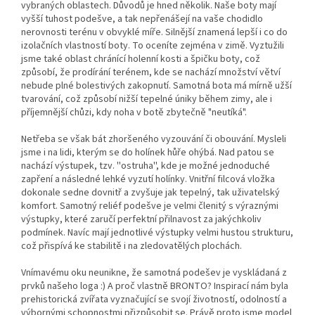
vybraných oblastech. Důvodů je hned několik. Naše boty mají
vyšší tuhost podešve, a tak nepřenášejí na vaše chodidlo
nerovnosti terénu v obvyklé míře. Silnější znamená lepší i co do
izolačních vlastností boty. To oceníte zejména v zimě. Vyztužili
jsme také oblast chránící holenní kosti a špičku boty, což
způsobí, že prodírání terénem, kde se nachází množství větví
nebude plné bolestivých zakopnutí. Samotná bota má mírně užší
tvarování, což způsobí nižší tepelné úniky během zimy, ale i
příjemnější chůzi, kdy noha v botě zbytečně "neutíká".
Netřeba se však bát zhoršeného vyzouvání či obouvání. Mysleli
jsme i na lidi, kterým se do holínek hůře ohýbá. Nad patou se
nachází výstupek, tzv. ''ostruha'', kde je možné jednoduché
zapření a následné lehké vyzutí holínky. Vnitřní filcová vložka
dokonale sedne dovnitř a zvyšuje jak tepelný, tak uživatelský
komfort. Samotný reliéf podešve je velmi členitý s výraznými
výstupky, které zaručí perfektní přilnavost za jakýchkoliv
podmínek. Navíc mají jednotlivé výstupky velmi hustou strukturu,
což přispívá ke stabilitě i na zledovatělých plochách.
Vnímavému oku neunikne, že samotná podešev je vyskládaná z
prvků našeho loga :) A proč vlastně BRONTO? Inspirací nám byla
prehistorická zvířata vyznačující se svojí životností, odolností a
výbornými schopnostmi přizpůsobit se. Právě proto jsme model