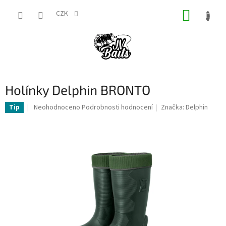
Přejít
NÁKUP
na
CZK
obsah
KOŠÍK
Holínky Delphin BRONTO
Průměrné
Neohodnoceno
Podrobnosti hodnocení
Značka:
Delphin
Tip
hodnocení
produktu
je
0,0
z
5
hvězdiček.