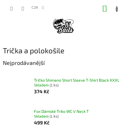
Přejít
NÁKUP
na
CZK
obsah
KOŠÍK
Trička a polokošile
Nejprodávanější
Tričko Shimano Short Sleeve T-Shirt Black XXXL
Skladem
(1 ks)
374 Kč
Fox Dámské Triko WC V Neck T
Skladem
(1 ks)
499 Kč