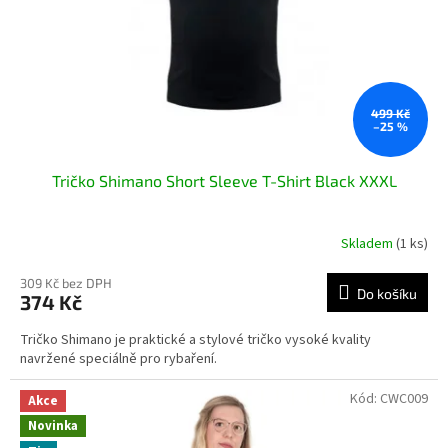
o
d
u
k
t
ů
499 Kč
–25 %
Tričko Shimano Short Sleeve T-Shirt Black XXXL
Skladem
(1 ks)
309 Kč bez DPH
Do košíku
374 Kč
Tričko Shimano je praktické a stylové tričko vysoké kvality
navržené speciálně pro rybaření.
Kód:
CWC009
Akce
Novinka