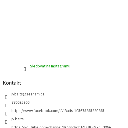
v
ý
p
i
s
u
Sledovat na Instagramu
Kontakt
jvbaits
@
seznam.cz
776635866
https://www.facebook.com/JV-Baits-105678285220285
jv.baits
https://youtube.com/channel/UCVlncIvz1F97JKSMYh_d96A