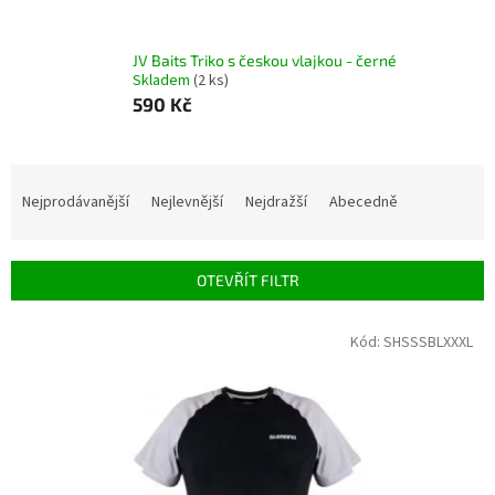
JV Baits Triko s českou vlajkou - černé
Skladem
(2 ks)
590 Kč
Ř
a
Nejprodávanější
Nejlevnější
Nejdražší
Abecedně
z
e
n
OTEVŘÍT FILTR
í
p
V
Kód:
SHSSSBLXXXL
r
ý
o
p
d
i
u
s
k
p
t
r
ů