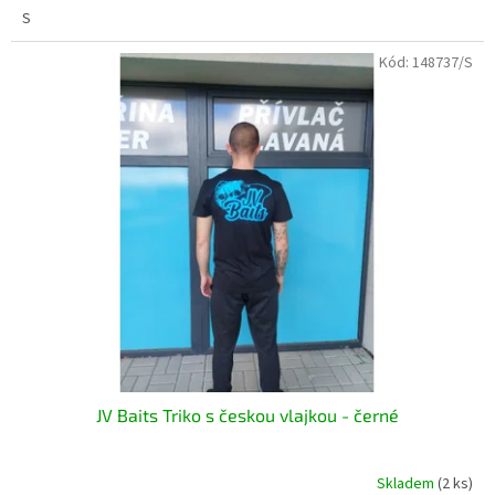
S
Kód:
148737/S
JV Baits Triko s českou vlajkou - černé
Skladem
(2 ks)