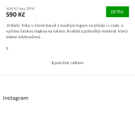
488 Kč bez DPH
DETAIL
590 Kč
JV Baits Triko v černé barvě s modrým logem ve předu i v zadu a
vyšitou českou vlajkou na rukávu. Kvalitní a pohodlný materiál který
máme odzkoušený .
S
3
položek celkem
O
v
l
Z
á
á
d
p
a
a
Instagram
c
t
í
í
p
r
v
k
y