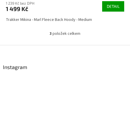
1 239 Kč bez DPH
DETAIL
1 499 Kč
Trakker Mikina - Marl Fleece Back Hoody - Medium
3
položek celkem
O
v
l
Z
á
á
d
p
a
a
Instagram
c
t
í
í
p
r
v
k
y
v
ý
p
i
s