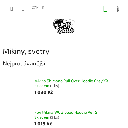
Přejít
NÁKUP
na
CZK
obsah
KOŠÍK
Mikiny, svetry
Nejprodávanější
Mikina Shimano Pull Over Hoodie Grey XXL
Skladem
(1 ks)
1 030 Kč
Fox Mikina WC Zipped Hoodie Vel. S
Skladem
(3 ks)
1 013 Kč