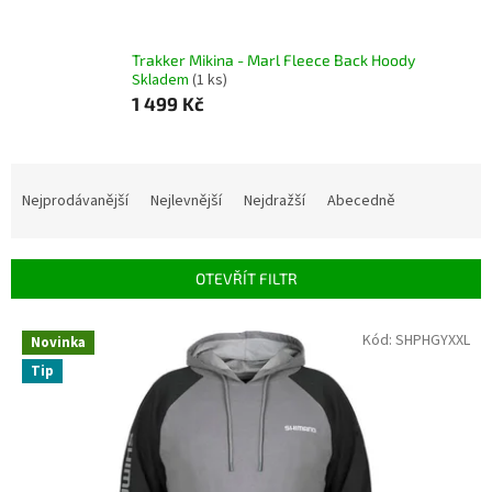
Trakker Mikina - Marl Fleece Back Hoody
Skladem
(1 ks)
1 499 Kč
Ř
a
Nejprodávanější
Nejlevnější
Nejdražší
Abecedně
z
e
n
OTEVŘÍT FILTR
í
p
V
Kód:
SHPHGYXXL
r
Novinka
ý
o
Tip
p
d
i
u
s
k
p
t
r
ů