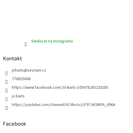
u
Sledovat na Instagramu
Kontakt
jvbaits
@
seznam.cz
776635866
https://www.facebook.com/JV-Baits-105678285220285
jv.baits
https://youtube.com/channel/UCVlncIvz1F97JKSMYh_d96A
Facebook