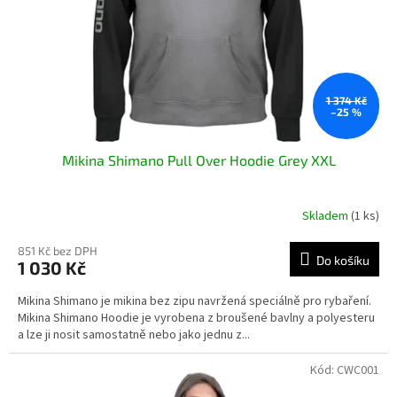
o
d
u
k
t
ů
1 374 Kč
–25 %
Mikina Shimano Pull Over Hoodie Grey XXL
Skladem
(1 ks)
851 Kč bez DPH
Do košíku
1 030 Kč
Mikina Shimano je mikina bez zipu navržená speciálně pro rybaření.
Mikina Shimano Hoodie je vyrobena z broušené bavlny a polyesteru
a lze ji nosit samostatně nebo jako jednu z...
Kód:
CWC001