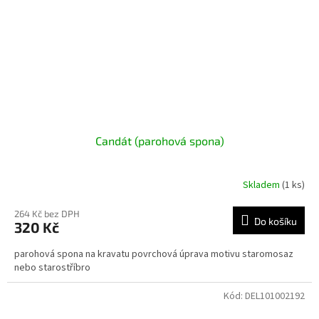
Candát (parohová spona)
Skladem
(1 ks)
264 Kč bez DPH
Do košíku
320 Kč
parohová spona na kravatu povrchová úprava motivu staromosaz
nebo starostříbro
Kód:
DEL101002192