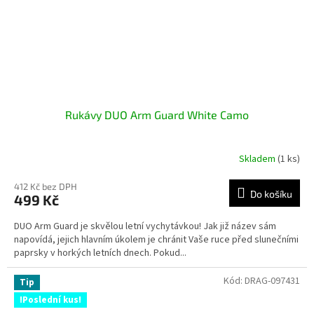
Rukávy DUO Arm Guard White Camo
Skladem
(1 ks)
412 Kč bez DPH
Do košíku
499 Kč
DUO Arm Guard je skvělou letní vychytávkou! Jak již název sám
napovídá, jejich hlavním úkolem je chránit Vaše ruce před slunečními
paprsky v horkých letních dnech. Pokud...
Kód:
DRAG-097431
Tip
!Poslední kus!