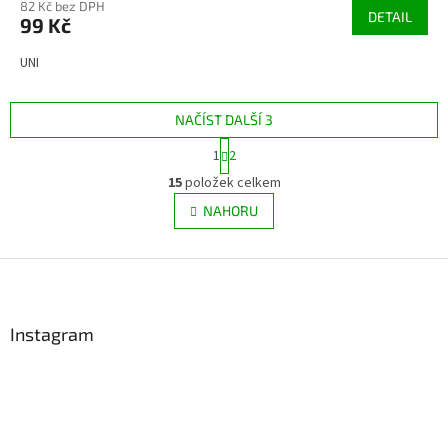
82 Kč bez DPH
DETAIL
99 Kč
UNI
NAČÍST DALŠÍ 3
S
1
2
t
O
r
15
položek celkem
v
á
l
NAHORU
n
á
k
d
o
v
Z
a
á
c
á
n
í
p
í
p
a
Instagram
r
t
v
í
k
y
v
ý