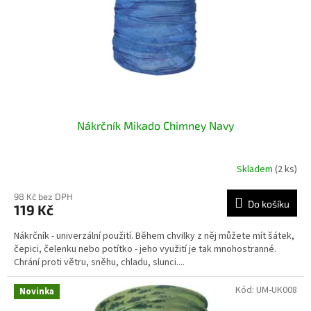
o
d
u
k
t
ů
Nákrčník Mikado Chimney Navy
Skladem
(2 ks)
98 Kč bez DPH
Do košíku
119 Kč
Nákrčník - univerzální použití. Během chvilky z něj můžete mít šátek,
čepici, čelenku nebo potítko - jeho využití je tak mnohostranné.
Chrání proti větru, sněhu, chladu, slunci....
Kód:
UM-UK008
Novinka