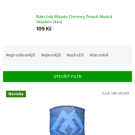
Nákrčník Mikado Chimney Tmavě Modrá
Skladem
(4 ks)
109 Kč
Ř
a
Nejprodávanější
Nejlevnější
Nejdražší
Abecedně
z
e
n
OTEVŘÍT FILTR
í
p
V
Kód:
UM-UK009
r
Novinka
ý
o
p
d
i
u
s
k
p
t
r
ů