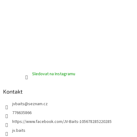
p
i
s
u
Sledovat na Instagramu
Kontakt
jvbaits
@
seznam.cz
776635866
https://www.facebook.com/JV-Baits-105678285220285
jv.baits