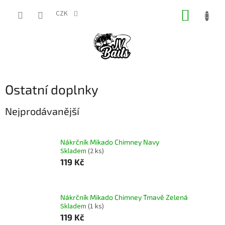
Přejít
NÁKUP
na
CZK
obsah
KOŠÍK
Ostatní doplnky
Nejprodávanější
Nákrčník Mikado Chimney Navy
Skladem
(2 ks)
119 Kč
Nákrčník Mikado Chimney Tmavě Zelená
Skladem
(1 ks)
119 Kč