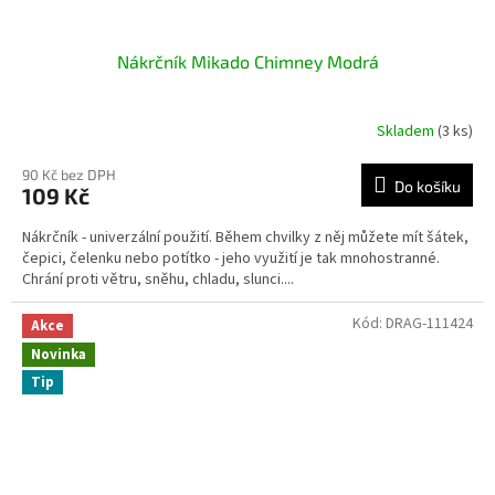
Nákrčník Mikado Chimney Modrá
Skladem
(3 ks)
90 Kč bez DPH
Do košíku
109 Kč
Nákrčník - univerzální použití. Během chvilky z něj můžete mít šátek,
čepici, čelenku nebo potítko - jeho využití je tak mnohostranné.
Chrání proti větru, sněhu, chladu, slunci....
Kód:
DRAG-111424
Akce
Novinka
Tip