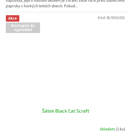
napovídá, jejich hlavním úkolem je chránit Vaše ruce před slunečními
paprsky v horkých letních dnech. Pokud...
Kód:
BL9301001
Akce
Dostupné do
vyprodání
Šátek Black Cat Scraft
Skladem
(2 ks)