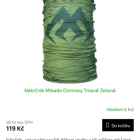
Nákrčník Mikado Chimney Tmavě Zelená
Skladem
(1 ks)
98 Kč bez DPH
Do košíku
119 Kč
Nákrčník - univerzální použití. Během chvilky z něj můžete mít šátek,