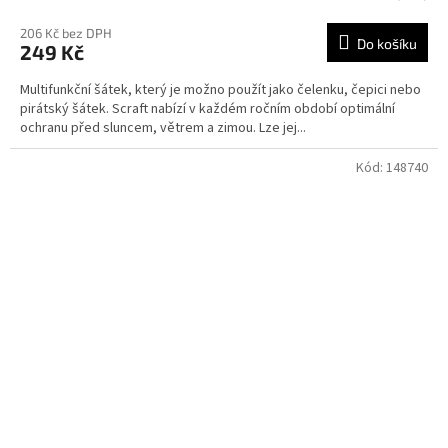
206 Kč bez DPH
Do košíku
249 Kč
Multifunkční šátek, který je možno použít jako čelenku, čepici nebo
pirátský šátek. Scraft nabízí v každém ročním období optimální
ochranu před sluncem, větrem a zimou. Lze jej...
Kód:
148740