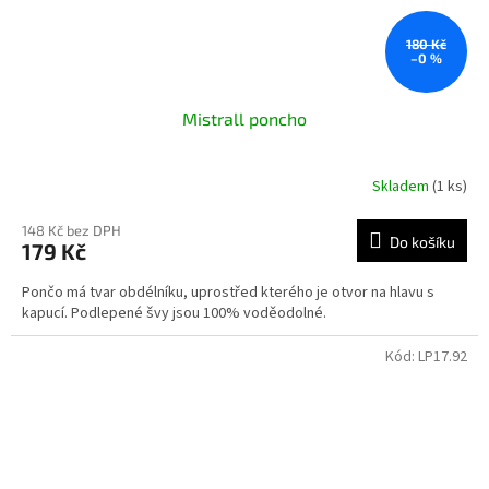
180 Kč
–0 %
Mistrall poncho
Skladem
(1 ks)
148 Kč bez DPH
Do košíku
179 Kč
Pončo má tvar obdélníku, uprostřed kterého je otvor na hlavu s
kapucí. Podlepené švy jsou 100% voděodolné.
Kód:
LP17.92