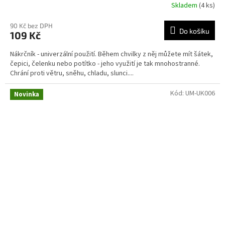
Skladem
(4 ks)
90 Kč bez DPH
Do košíku
109 Kč
Nákrčník - univerzální použití. Během chvilky z něj můžete mít šátek,
čepici, čelenku nebo potítko - jeho využití je tak mnohostranné.
Chrání proti větru, sněhu, chladu, slunci....
Kód:
UM-UK006
Novinka